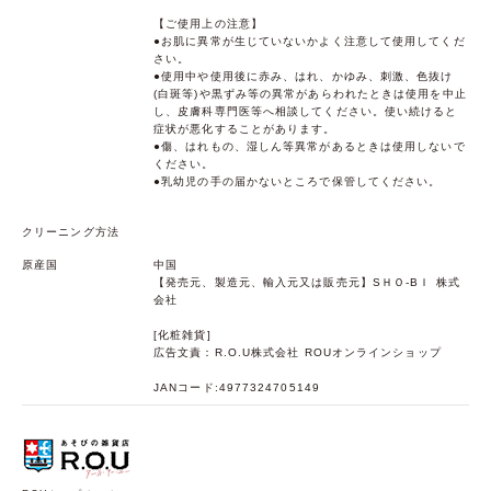
【ご使用上の注意】
●お肌に異常が生じていないかよく注意して使用してくだ
さい。
●使用中や使用後に赤み、はれ、かゆみ、刺激、色抜け
(白斑等)や黒ずみ等の異常があらわれたときは使用を中止
し、皮膚科専門医等へ相談してください。使い続けると
症状が悪化することがあります。
●傷、はれもの、湿しん等異常があるときは使用しないで
ください。
●乳幼児の手の届かないところで保管してください。
クリーニング方法
原産国
中国
【発売元、製造元、輸入元又は販売元】SＨＯ-BＩ 株式
会社
[化粧雑貨]
広告文責：R.O.U株式会社 ROUオンラインショップ
JANコード:4977324705149