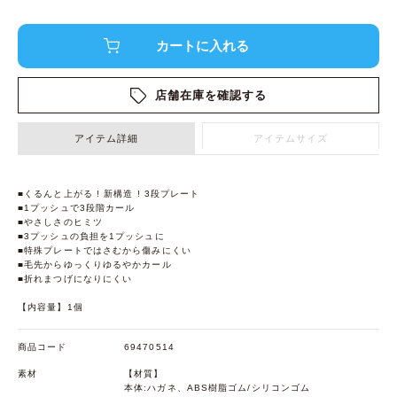
店舗在庫を確認する
アイテム詳細
アイテムサイズ
■くるんと上がる ! 新構造 ! 3段プレート
■1プッシュで3段階カール
■やさしさのヒミツ
■3プッシュの負担を1プッシュに
■特殊プレートではさむから傷みにくい
■毛先からゆっくりゆるやかカール
■折れまつげになりにくい
【内容量】1個
商品コード
69470514
素材
【材質】
本体:ハガネ、ABS樹脂ゴム/シリコンゴム