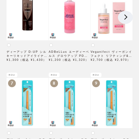
ディーアップ D-UP シル
ADBeLLus エーディーベ
Veganifect ヴィーガンイ
キーリキッドアイライナー
ルス グロウアップ PDRN
フェクト リフティング&バ
WP ブラウンブラック
¥1,300（税込 ¥1,430）
ローション 500mL
¥1,200（税込 ¥1,320）
ランシング フィグチェス
¥2,700（税込 ¥2,970）
トナッツ ポアタイトアン
プル 50mL
ROU
ROU
ROU
7
8
9