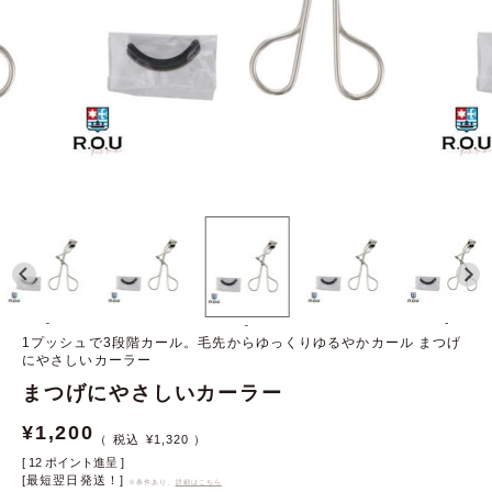
-
-
-
1プッシュで3段階カール。毛先からゆっくりゆるやかカール まつげ
にやさしいカーラー
まつげにやさしいカーラー
¥
1,200
¥
1,320
[
12
ポイント進呈 ]
[最短翌日発送！]
※条件あり、
詳細はこちら