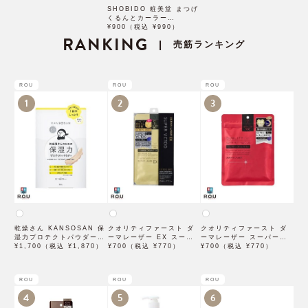
SHOBIDO 粧美堂 まつげ
くるんとカーラー
SPV43676
¥900（税込 ¥990）
RANKING
売筋ランキング
|
ROU
ROU
ROU
1
2
3
乾燥さん KANSOSAN 保
クオリティファースト ダ
クオリティファースト ダ
湿力プロテクトパウダー
ーマレーザー EX スーパ
ーマレーザー スーパーレ
10g【BCLカンパニー】
¥1,700（税込 ¥1,870）
ー VC100 マスク 1枚入
¥700（税込 ¥770）
チノール100マスク 7枚入
¥700（税込 ¥770）
×3袋
ROU
ROU
ROU
4
5
6