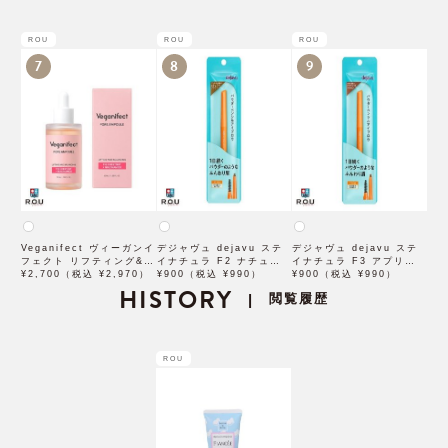
ROU
ROU
ROU
7
8
9
Veganifect ヴィーガンイ
デジャヴュ dejavu ステ
デジャヴュ dejavu ステ
フェクト リフティング&バ
イナチュラ F2 ナチュラル
イナチュラ F3 アプリコッ
ランシング フィグチェス
¥2,700（税込 ¥2,970）
ブラウン【アイブロウ】
¥900（税込 ¥990）
トブラウン【アイブロウ】
¥900（税込 ¥990）
トナッツ ポアタイトアン
HISTORY
【イミュimju】
【イミュimju】
閲覧履歴
|
プル 50mL
ROU