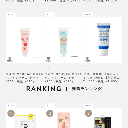
¥750（税込 ¥825）
60g 【医薬部外品】【ヤ
¥1,800（税込 ¥1,980）
ン】
¥1,200（税込 ¥1,320）
ーマン】
ROU
ROU
ROU
マルカ MARUKA Mikko
マルカ MARUKA Mikko
プロ・業務用 消毒ハンド
ハンドクリーム ナッツ
ハンドクリーム ラテ
ミルク 30mL 【指定医薬
¥750（税込 ¥825）
¥750（税込 ¥825）
部外品】【ヤーマン】
¥1,500（税込 ¥1,650）
RANKING
売筋ランキング
|
ROU
ROU
ROU
1
2
3