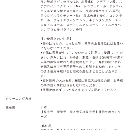
リン酸ポリグリセリル-10、水酸化K、ステアリン酸、ス
テアロイルラクチレートNa、トコフェロール、テトラヘ
キシルデカン酸アスコルビル、加水分解ケラチン(羊毛)、
ラウロイルラクチレートNa、加水分解シルク、コレステ
ロール、フィトスフィンゴシン、キサンタンガム、ベヘ
ニルアルコール、ステアリルアルコール、メチルパラベ
ン、プロピルパラベン、香料
【ご使用上のご注意】
●傷やはれもの、しっしん等、異常のある部位にはお使い
にならないでください。
●お肌に異常が生じていないかよく注意して使用してくだ
さい。赤み、はれ、かゆみ、刺激、色抜け(白斑等)や黒ず
み等の異常が現れた時は使用を中止し、弊社お問い合わ
せ先又は皮フ科専門医等へのご相談をお勧めします。そ
のまま使用を続けると症状を悪化させることがありま
す。
●直射日光のあたる所、極端に高温又は低温の所、お子様
の手の届く所には保管しないでください。
●使用後は必ずしっかりとキャップを閉めてください。
クリーニング方法
原産国
日本
【発売元、製造元、輸入元又は販売元】井田ラボラトリ
ーズ
[化粧品]