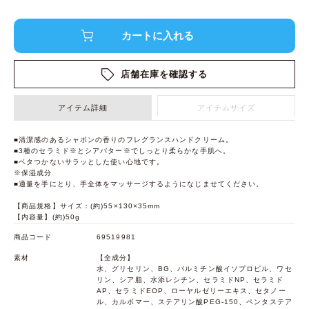
店舗在庫を確認する
アイテム詳細
アイテムサイズ
■清潔感のあるシャボンの香りのフレグランスハンドクリーム。
■3種のセラミド※とシアバター※でしっとり柔らかな手肌へ。
■ベタつかないサラッとした使い心地です。
※保湿成分
■適量を手にとり、手全体をマッサージするようになじませてください。
【商品規格】サイズ：(約)55×130×35mm
【内容量】(約)50g
商品コード
69519981
素材
【全成分】
水、グリセリン、BG、パルミチン酸イソプロピル、ワセ
リン、シア脂、水添レシチン、セラミドNP、セラミド
AP、セラミドEOP、ローヤルゼリーエキス、セタノー
ル、カルボマー、ステアリン酸PEG-150、ペンタステア