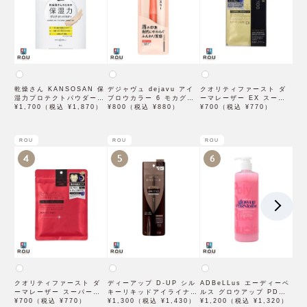
乾燥さん KANSOSAN 保
デジャヴュ dejavu アイ
クオリティファースト ダ
湿力プロテクトパウダー
ブロウカラー 6 モカグレ
ーマレーザー EX スーパ
10g【BCLカンパニー】
¥1,700（税込 ¥1,870）
ージュ【アイブロウ】【イ
¥800（税込 ¥880）
ー VC100 マスク 1枚入
¥700（税込 ¥770）
ミュimju】
×3袋
ROU
ROU
ROU
4
5
6
クオリティファースト ダ
ディーアップ D-UP シル
ADBeLLus エーディーベ
ーマレーザー スーパーレ
キーリキッドアイライナー
ルス グロウアップ PDRN
チノール100マスク 7枚入
¥700（税込 ¥770）
WP ブラウンブラック
¥1,300（税込 ¥1,430）
ローション 500mL
¥1,200（税込 ¥1,320）