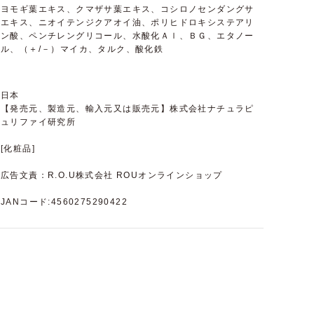
ヨモギ葉エキス、クマザサ葉エキス、コシロノセンダングサ
エキス、ニオイテンジクアオイ油、ポリヒドロキシステアリ
ン酸、ペンチレングリコール、水酸化Ａｌ、ＢＧ、エタノー
ル、（＋/－）マイカ、タルク、酸化鉄
日本
【発売元、製造元、輸入元又は販売元】株式会社ナチュラピ
ュリファイ研究所
[化粧品]
広告文責：R.O.U株式会社 ROUオンラインショップ
JANコード:4560275290422