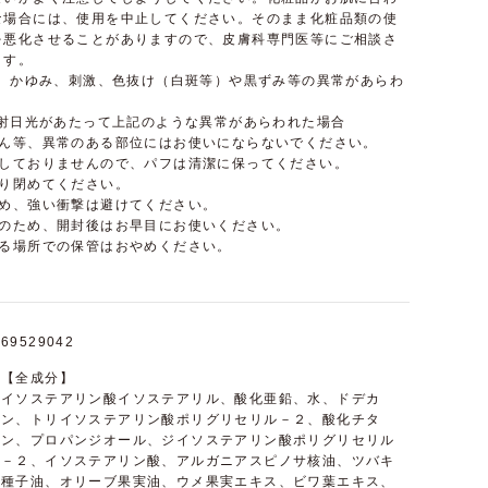
な場合には、使用を中止してください。そのまま化粧品類の使
を悪化させることがありますので、皮膚科専門医等にご相談さ
ます。
れ、かゆみ、刺激、色抜け（白斑等）や黒ずみ等の異常があらわ
直射日光があたって上記のような異常があらわれた場合
しん等、異常のある部位にはお使いにならないでください。
用しておりませんので、パフは清潔に保ってください。
かり閉めてください。
ため、強い衝撃は避けてください。
用のため、開封後はお早目にお使いください。
なる場所での保管はおやめください。
69529042
【全成分】
イソステアリン酸イソステアリル、酸化亜鉛、水、ドデカ
ン、トリイソステアリン酸ポリグリセリル－２、酸化チタ
ン、プロパンジオール、ジイソステアリン酸ポリグリセリル
－２、イソステアリン酸、アルガニアスピノサ核油、ツバキ
種子油、オリーブ果実油、ウメ果実エキス、ビワ葉エキス、