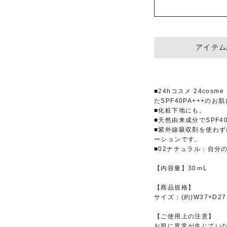
アイテム
■24hコスメ 24cos
たSPF40PA+++の
■化粧下地にも。
■天然由来成分でSPF4
■紫外線吸収剤を使わ
ーションです。
■02ナチュラル：自分
【内容量】30ｍL
【商品規格】
サイズ：(約)W37×D27
【ご使用上の注意】
お肌に異常が生じてい