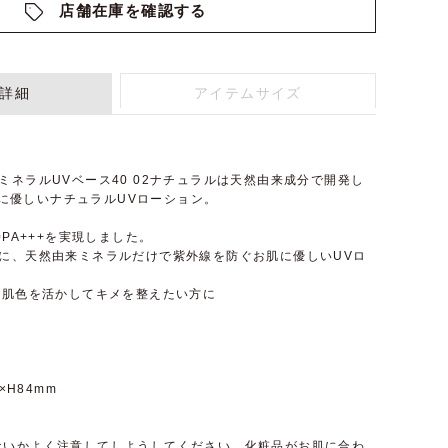
店舗在庫を確認する
詳細
アイテムサイズ
me ミネラルUVベース40 02ナチュラルは天然由来成分で開発し
お肌に優しいナチュラルUVローション。
0PA+++を実現しました。
ずに、天然由来ミネラルだけで紫外線を防ぐお肌に優しいUVロ
の肌色を活かしてキメを整えたい方に
×H84mm
ないかよく注意してしようしてください。化粧品がお肌に合わ