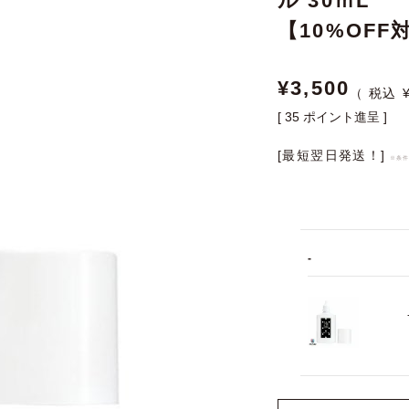
ル 30ｍL
【10%OFF
¥
3,500
[
35
ポイント進呈 ]
[最短翌日発送！]
※条
-