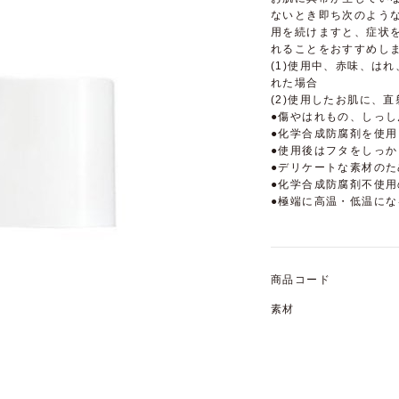
ないとき即ち次のよう
用を続けますと、症状
れることをおすすめし
(1)使用中、赤味、は
れた場合
(2)使用したお肌に、
●傷やはれもの、しっ
●化学合成防腐剤を使
●使用後はフタをしっ
●デリケートな素材の
●化学合成防腐剤不使
●極端に高温・低温に
商品コード
素材