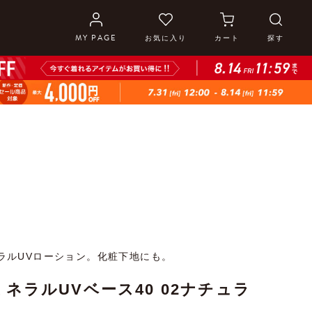
MY PAGE
お気に入り
カート
探す
ラルUVローション。化粧下地にも。
ミネラルUVベース40 02ナチュラ