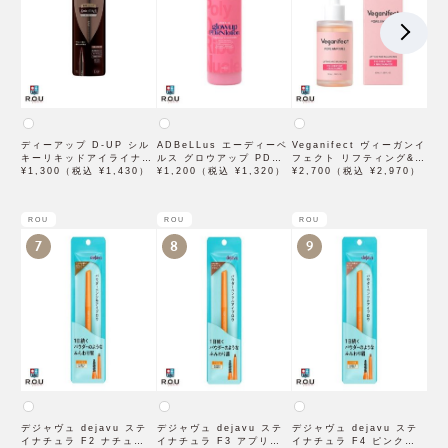
ディーアップ D-UP シル
ADBeLLus エーディーベ
Veganifect ヴィーガンイ
キーリキッドアイライナー
ルス グロウアップ PDRN
フェクト リフティング&バ
WP ブラウンブラック
¥1,300（税込 ¥1,430）
ローション 500mL
¥1,200（税込 ¥1,320）
ランシング フィグチェス
¥2,700（税込 ¥2,970）
トナッツ ポアタイトアン
プル 50mL
ROU
ROU
ROU
7
8
9
デジャヴュ dejavu ステ
デジャヴュ dejavu ステ
デジャヴュ dejavu ステ
イナチュラ F2 ナチュラル
イナチュラ F3 アプリコッ
イナチュラ F4 ピンクベー