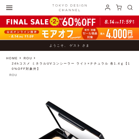
ようこそ、 ゲスト さま
HOME
ROU
24hコスメ ミネラルUVコンシーラー ライト×ナチュラル 各1.4ｇ【1
0%OFF対象外】
ROU