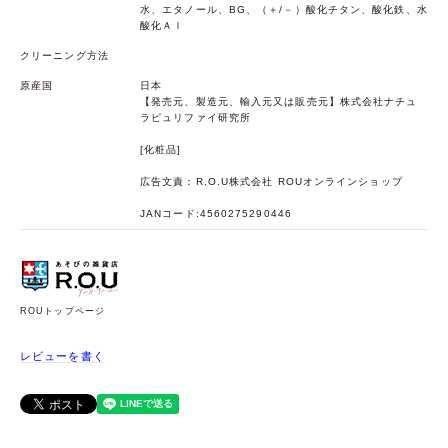
水、エタノール、BG、（＋/－）酸化チタン、酸化鉄、水
酸化Ａｌ
クリーニング方法
原産国
日本
【発売元、製造元、輸入元又は販売元】株式会社ナチュ
ラピュリファイ研究所
[化粧品]
広告文責：R.O.U株式会社 ROUオンラインショップ
JANコード:4560275290446
ROUトップページ
レビューを書く