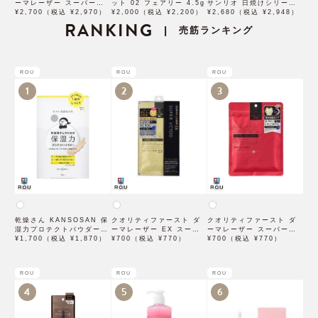
ーマレーザー スーパーブ
ット 02 フェアリー 4.5g
サンリオ 日焼けシリーズ
ラックVC1ショット 28個
¥2,700（税込 ¥2,970）
¥2,000（税込 ¥2,200）
ぬいぐるみ シナモロール
¥2,680（税込 ¥2,948）
入
RANKING
SAHI-NG-CN
売筋ランキング
|
ROU
ROU
ROU
1
2
3
乾燥さん KANSOSAN 保
クオリティファースト ダ
クオリティファースト ダ
湿力プロテクトパウダー
ーマレーザー EX スーパ
ーマレーザー スーパーレ
10g【BCLカンパニー】
¥1,700（税込 ¥1,870）
ー VC100 マスク 1枚入
¥700（税込 ¥770）
チノール100マスク 7枚入
¥700（税込 ¥770）
×3袋
ROU
ROU
ROU
4
5
6