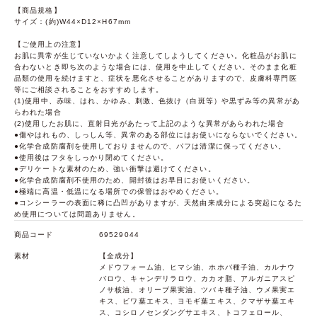
【商品規格】
サイズ：(約)W44×D12×H67mm
【ご使用上の注意】
お肌に異常が生じていないかよく注意してしようしてください。化粧品がお肌に
合わないとき即ち次のような場合には、使用を中止してください。そのまま化粧
品類の使用を続けますと、症状を悪化させることがありますので、皮膚科専門医
等にご相談されることをおすすめします。
(1)使用中、赤味、はれ、かゆみ、刺激、色抜け（白斑等）や黒ずみ等の異常があ
らわれた場合
(2)使用したお肌に、直射日光があたって上記のような異常があらわれた場合
●傷やはれもの、しっしん等、異常のある部位にはお使いにならないでください。
●化学合成防腐剤を使用しておりませんので、パフは清潔に保ってください。
●使用後はフタをしっかり閉めてください。
●デリケートな素材のため、強い衝撃は避けてください。
●化学合成防腐剤不使用のため、開封後はお早目にお使いください。
●極端に高温・低温になる場所での保管はおやめください。
●コンシーラーの表面に稀に凸凹がありますが、天然由来成分による突起になるた
め使用については問題ありません。
商品コード
69529044
素材
【全成分】
メドウフォーム油、ヒマシ油、ホホバ種子油、カルナウ
バロウ、キャンデリラロウ、カカオ脂、アルガニアスピ
ノサ核油、オリーブ果実油、ツバキ種子油、ウメ果実エ
キス、ビワ葉エキス、ヨモギ葉エキス、クマザサ葉エキ
ス、コシロノセンダングサエキス、トコフェロール、