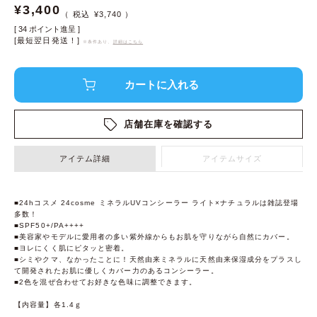
¥
3,400
¥
3,740
[
34
ポイント進呈 ]
[最短翌日発送！]
※条件あり、
詳細はこちら
店舗在庫を確認する
アイテム詳細
アイテムサイズ
■24hコスメ 24cosme ミネラルUVコンシーラー ライト×ナチュラルは雑誌登場
多数！
■SPF50+/PA++++
■美容家やモデルに愛用者の多い紫外線からもお肌を守りながら自然にカバー。
■ヨレにくく肌にピタッと密着。
■シミやクマ、なかったことに！天然由来ミネラルに天然由来保湿成分をプラスし
て開発されたお肌に優しくカバー力のあるコンシーラー。
■2色を混ぜ合わせてお好きな色味に調整できます。
【内容量】各1.4ｇ