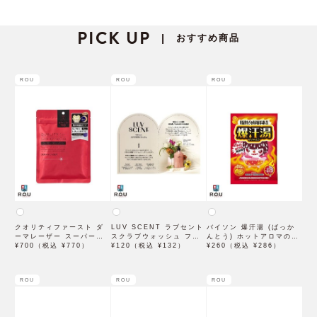
PICK UP
おすすめ商品
|
ROU
ROU
ROU
クオリティファースト ダ
LUV SCENT ラブセント
バイソン 爆汗湯 (ばっか
ーマレーザー スーパーレ
スクラブウォッシュ フラ
んとう) ホットアロマの香
チノール100マスク 7枚入
¥700（税込 ¥770）
ワーマーケット トライア
¥120（税込 ¥132）
り 60g 入浴剤
¥260（税込 ¥286）
ル 7mL
ROU
ROU
ROU