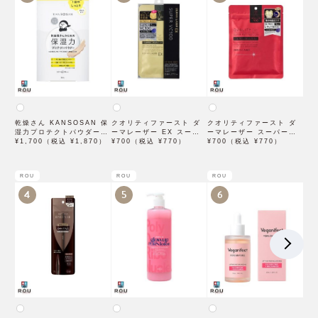
乾燥さん KANSOSAN 保
クオリティファースト ダ
クオリティファースト ダ
湿力プロテクトパウダー
ーマレーザー EX スーパ
ーマレーザー スーパーレ
10g【BCLカンパニー】
¥1,700（税込 ¥1,870）
ー VC100 マスク 1枚入
¥700（税込 ¥770）
チノール100マスク 7枚入
¥700（税込 ¥770）
×3袋
ROU
ROU
ROU
4
5
6