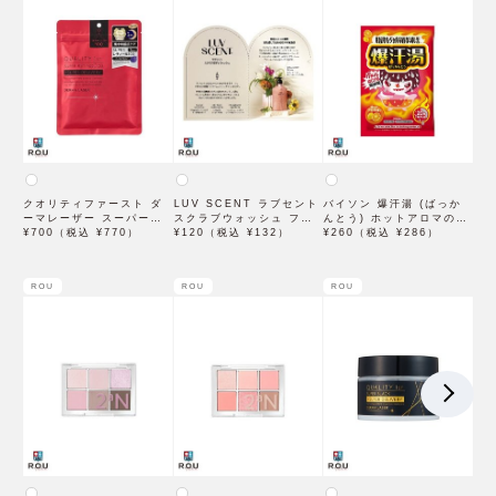
クオリティファースト ダ
LUV SCENT ラブセント
バイソン 爆汗湯 (ばっか
ーマレーザー スーパーレ
スクラブウォッシュ フラ
んとう) ホットアロマの香
チノール100マスク 7枚入
¥700（税込 ¥770）
ワーマーケット トライア
¥120（税込 ¥132）
り 60g 入浴剤
¥260（税込 ¥286）
ル 7mL
ROU
ROU
ROU