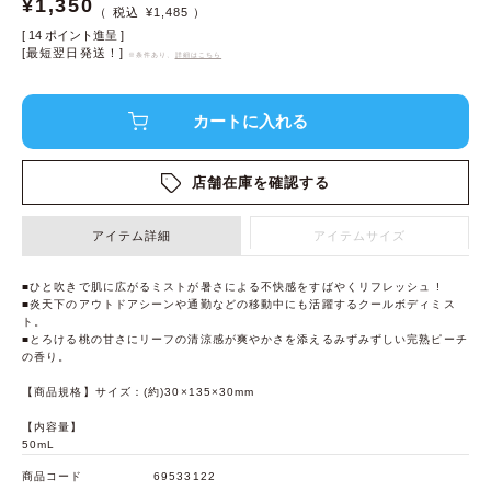
¥
1,350
¥
1,485
[
14
ポイント進呈 ]
[最短翌日発送！]
※条件あり、
詳細はこちら
店舗在庫を確認する
アイテム詳細
アイテムサイズ
■ひと吹きで肌に広がるミストが暑さによる不快感をすばやくリフレッシュ !
■炎天下のアウトドアシーンや通勤などの移動中にも活躍するクールボディミス
ト。
■とろける桃の甘さにリーフの清涼感が爽やかさを添えるみずみずしい完熟ピーチ
の香り。
【商品規格】サイズ：(約)30×135×30mm
【内容量】
50mL
商品コード
69533122