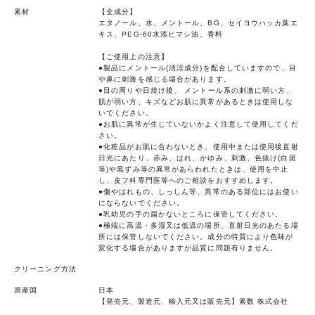
素材
【全成分】
エタノール、水、メントール、BG、セイヨウハッカ葉エ
キス、PEG-60水添ヒマシ油、香料
【ご使用上の注意】
●製品にメントール(清涼成分)を配合していますので、目
や鼻に刺激を感じる場合があります。
●目の周りや日焼け後、 メントール系の刺激に弱い方、
肌が弱い方、キズなどお肌に異常があるときは使用しな
いでください。
●お肌に異常が生じていないかよく注意して使用してくだ
さい。
●化粧品がお肌に合わないとき、使用中または使用後直射
日光にあたり、赤み、はれ、かゆみ、刺激、色抜け(白斑
等)や黒ずみ等の異常があらわれたときは、使用を中止
し、皮フ科専門医等へのご相談をおすすめします。
●傷やはれもの、しっしん等、異常のある部位にはお使い
にならないでください。
●乳幼児の手の届かないところに保管してください。
●極端に高温・多湿又は低温の場所、直射日光のあたる場
所には保管しないでください。成分の特質により色味が
変化する場合がありますが品質に問題有りません。
クリーニング方法
原産国
日本
【発売元、製造元、輸入元又は販売元】素数 株式会社