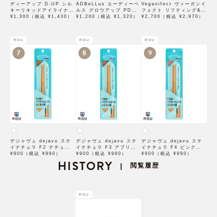
ディーアップ D-UP シル
ADBeLLus エーディーベ
Veganifect ヴィーガンイ
キーリキッドアイライナー
ルス グロウアップ PDRN
フェクト リフティング&バ
WP ブラウンブラック
¥1,300（税込 ¥1,430）
ローション 500mL
¥1,200（税込 ¥1,320）
ランシング フィグチェス
¥2,700（税込 ¥2,970）
トナッツ ポアタイトアン
プル 50mL
ROU
ROU
ROU
7
8
9
デジャヴュ dejavu ステ
デジャヴュ dejavu ステ
デジャヴュ dejavu ステ
イナチュラ F2 ナチュラル
イナチュラ F3 アプリコッ
イナチュラ F4 ピンクベー
ブラウン【アイブロウ】
¥900（税込 ¥990）
トブラウン【アイブロウ】
¥900（税込 ¥990）
ジュ【アイブロウ】【イミ
¥900（税込 ¥990）
【イミュimju】
HISTORY
【イミュimju】
ュimju】
閲覧履歴
|
ROU