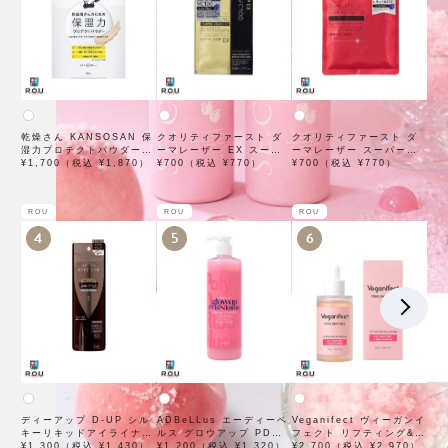
乾燥さん KANSOSAN 保
クオリティファースト ダ
クオリティファースト ダ
湿力プロテクトパウダー
ーマレーザー EX スーパ
ーマレーザー スーパーレ
10g【BCLカンパニー】
¥1,700（税込 ¥1,870）
ー VC100 マスク 1枚入
¥700（税込 ¥770）
チノール100マスク 7枚入
¥700（税込 ¥770）
×3袋
ROU
ROU
ROU
4
5
6
ディーアップ D-UP シル
ADBeLLus エーディーベ
Veganifect ヴィーガンイ
キーリキッドアイライナー
ルス グロウアップ PDRN
フェクト リフティング&バ
WP ブラウンブラック
¥1,300（税込 ¥1,430）
ローション 500mL
¥1,200（税込 ¥1,320）
ランシング フィグチェス
¥2,700（税込 ¥2,970）