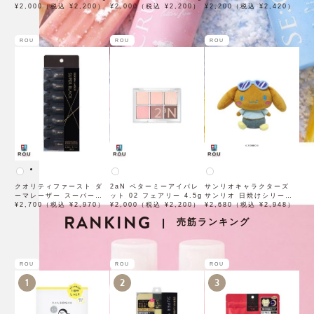
¥2,000（税込 ¥2,200）
¥2,000（税込 ¥2,200）
ラックVC100クリーム
¥2,200（税込 ¥2,420）
50g
ROU
ROU
ROU
クオリティファースト ダ
2aN ベターミーアイパレ
サンリオキャラクターズ
ーマレーザー スーパーブ
ット 02 フェアリー 4.5g
サンリオ 日焼けシリーズ
ラックVC1ショット 28個
¥2,700（税込 ¥2,970）
¥2,000（税込 ¥2,200）
ぬいぐるみ シナモロール
¥2,680（税込 ¥2,948）
入
RANKING
SAHI-NG-CN
売筋ランキング
|
ROU
ROU
ROU
1
2
3