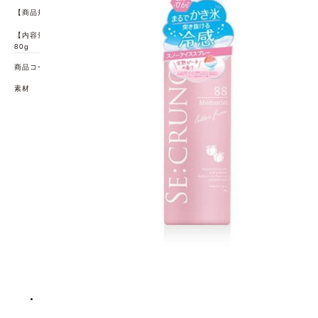
【商品規格】サイズ：(約)45×138×45mm
【内容量】
80g
商品コード
69533124
素材
【全成分】
LPG、水、スクワラン、ホホバ種子油、二酸化炭素、香
料、グリセリルグルコシド、ペンチレングリコール、フ
ェノキシエタノール、オクテニルコハク酸デンプンAI、
メチルジイソプロピルプロピオン酸アミド、メントー
ル、カプリリルグリコール、1、2-ヘキサンジオール、
(PEG-240/デシルテトラデセス-20/HDI)コポリマー、ク
エン酸Na、グリセリン、ステアロキシヒドロキシプロピ
ルメチルセルロース、PCA-Na、乳酸Na、クエン酸、ア
ルギニン、アスパラギン酸、PCA、グリシン、アラニ
ン、セリン、バリン、トレオニン、プロリン、イソロイ
シン、ヒスチジン、フェニルアラニン、BG、グリチルレ
チン酸、メントキシプロパンジオール、エタノール、カ
カオ種子エキス、チャ葉エキス、アロエベラ葉エキス
【ご使用上の注意】
●お肌に異常が生じていないかよく注意してご使用くださ
い。
●化粧品がお肌に合わないとき、即ち次のような場合には
使用を中止して、皮ふ科専門医などにご相談ください。
そのまま使用を続けると症状が悪化することがありま