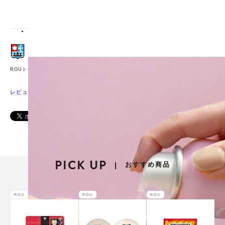
[化粧品]
JANコード：4589664767260
ROUトップページ
レビューを書く
PICK UP
おすすめ商品
|
ROU
ROU
ROU