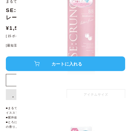
まるでカキ氷 ! 完熟ピーチの香り ! -17.6度のスノーアイススプレー
SE:CRUNO シークルーノ スノーアイススプ
レー モモリエル88 80g
¥
1,500
¥
1,650
[
15
ポイント進呈 ]
[最短翌日発送！]
※条件あり、
詳細はこちら
店舗在庫を確認する
アイテム詳細
アイテムサイズ
■まるでカキ氷のようなふわふわ氷が一瞬で ! 瞬時にクールダウンできるスノーア
イススプレー。
■紫外線の乾燥からお肌を守る5種の保湿成分配合。
■とろける桃の甘さにリーフの清涼感が爽やかさを添えるみずみずしい完熟ピーチ
の香り。