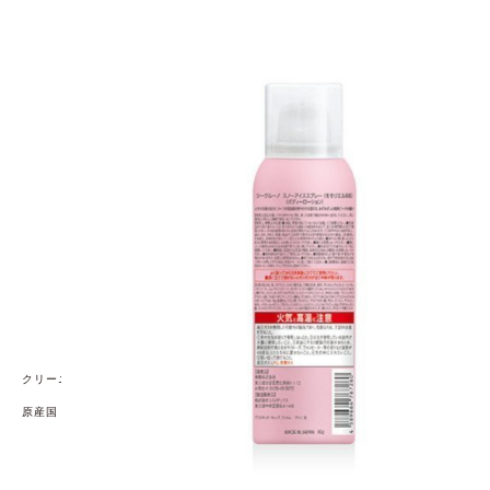
す。
(1) 使用中または使用後に、 赤み、はれ、かゆみ、刺
激、色抜け(白斑等)や黒ずみなどの異常が現れた場合。
(2) 使用したお肌に、直射日光があたって上記のような異
常があらわれた場合。
●傷やはれ物・湿しん・かぶれなど異常のある部位にはお
使いにならないでください。
●顔には使用しないでください。
●目に入った場合は水またはぬるま湯で直ちに洗い流して
ください。
●乳幼児の手の届かないところに保管してください。
●極端に高温または低温の場所、直射日光のあたる場所に
は保管しないで下さい。
●缶を横向きや逆さにして使用しないでください。
●保管条件により色や香りが変化する場合がありますが、
品質には問題ございません。●捨てる時は火気のない屋外
で噴射音が消えるまでボタンを押してガスを抜き、地域
のルールに従って捨ててください。
●ご使用後は、容器の口元をきれいにふき取り、キャップ
をきちんと閉めてください。
クリーニング方法
原産国
日本
【発売元、製造元、輸入元又は販売元】素数 株式会社
広告文責：R.O.U株式会社 ROUオンラインショップ