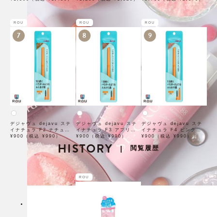
トナッツ ポアタイトアン
プル 50mL
ROU
ROU
ROU
7
8
9
デジャヴュ dejavu ステ
デジャヴュ dejavu ステ
デジャヴュ dejavu ステ
イナチュラ F2 ナチュラル
イナチュラ F3 アプリコッ
イナチュラ F4 ピンクベー
ブラウン【アイブロウ】
¥900（税込 ¥990）
トブラウン【アイブロウ】
¥900（税込 ¥990）
ジュ【アイブロウ】【イミ
¥900（税込 ¥990）
【イミュimju】
HISTORY
【イミュimju】
ュimju】
閲覧履歴
|
ROU