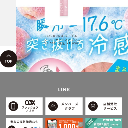
SE:CRUNO シークルー
ノ スノーアイススプレー
モモリエル88 80g
¥1,500（税込 ¥1,650）
LINK