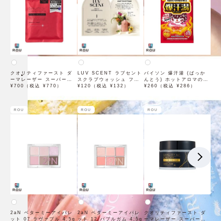
クオリティファースト ダ
LUV SCENT ラブセント
バイソン 爆汗湯 (ばっか
ーマレーザー スーパーレ
スクラブウォッシュ フラ
んとう) ホットアロマの香
チノール100マスク 7枚入
¥700（税込 ¥770）
ワーマーケット トライア
¥120（税込 ¥132）
り 60g 入浴剤
¥260（税込 ¥286）
ル 7mL
ROU
ROU
ROU
2aN ベターミーアイパレ
2aN ベターミーアイパレ
クオリティファースト ダ
ット 07 ラヴァブル 4.5g
ット 12 バブルガム 4.5g
ーマレーザー スーパーブ