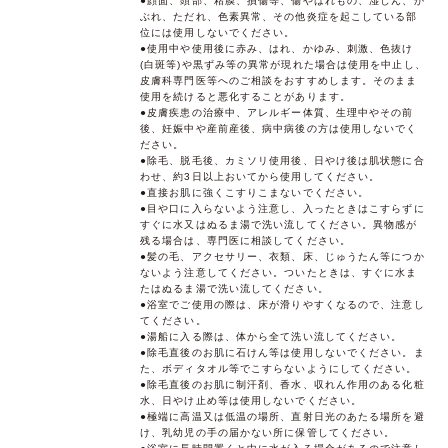
●顔面、頭部、粘膜、損傷等、傷やはれもの、湿しん、か
ぶれ、ただれ、色素異常、その他炎症を起こしている部
位には使用しないでください。
●使用中や使用後に赤み、はれ、かゆみ、刺激、色抜け
(白斑等)や黒ずみ等の異常が現れた場合は使用を中止し、
皮膚科専門医等へのご相談をおすすめします。そのまま
使用を続けると悪化することがあります。
●皮膚疾患の治療中、アレルギー体質、生理中やその前
後、妊娠中や産前産後、病中病後の方は使用しないでく
ださい。
●除毛、脱毛後、カミソリ使用後、日やけ後は肌状態に合
わせ、約3日以上おいてから使用してください。
●直接お肌に強くこすりこまないでください。
●目や口に入らないよう注意し、入ったときはこすらずに
すぐに水又はぬるま湯で洗い流してください。異物感が
残る場合は、専門医に相談してください。
●髪の毛、アクセサリー、衣類、床、じゅうたん等につか
ないよう注意してください。ついたときは、すぐに水ま
たはぬるま湯で洗い流してください。
●浴室でご使用の際は、床が滑りやすくなるので、注意し
てください。
●湯船に入る際は、体から全て洗い流してください。
●除毛直後のお肌に石けん等は使用しないでください。ま
た、ボディタオル等でこすらないようにしてください。
●除毛直後のお肌に制汗剤、香水、収れん作用のある化粧
水、日やけ止め等は使用しないでください。
●極端に高温又は低温の場所、直射日光のあたる場所を避
け、乳幼児の手の届かない所に保管してください。