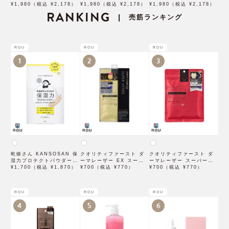
¥1,980（税込 ¥2,178）
¥1,980（税込 ¥2,178）
イラック
¥1,980（税込 ¥2,178）
RANKING
売筋ランキング
|
ROU
ROU
ROU
1
2
3
乾燥さん KANSOSAN 保
クオリティファースト ダ
クオリティファースト ダ
湿力プロテクトパウダー
ーマレーザー EX スーパ
ーマレーザー スーパーレ
10g【BCLカンパニー】
¥1,700（税込 ¥1,870）
ー VC100 マスク 1枚入
¥700（税込 ¥770）
チノール100マスク 7枚入
¥700（税込 ¥770）
×3袋
ROU
ROU
ROU
4
5
6