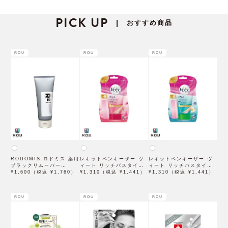
PICK UP
おすすめ商品
|
ROU
ROU
ROU
RODOMIS ロドミス 薬用
レキットベンキーザー ヴ
レキットベンキーザー ヴ
ブラックリムーバー
ィート リッチバスタイム
ィート リッチバスタイム
210g【医薬部外品】
¥1,600（税込 ¥1,760）
除毛クリーム しっかり除
¥1,310（税込 ¥1,441）
除毛クリーム 敏感肌用
¥1,310（税込 ¥1,441）
毛 150g 【医薬部外品】
150g 【医薬部外品】
ROU
ROU
ROU