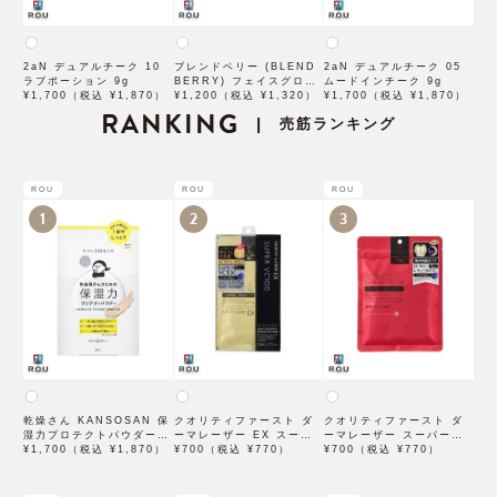
2aN デュアルチーク 10
ブレンドベリー (BLEND
2aN デュアルチーク 05
ラブポーション 9g
BERRY) フェイスグロス
ムードインチーク 9g
¥1,700（税込 ¥1,870）
002 フィグ【コーセーコ
¥1,200（税込 ¥1,320）
¥1,700（税込 ¥1,870）
RANKING
スメポート】
売筋ランキング
|
ROU
ROU
ROU
1
2
3
乾燥さん KANSOSAN 保
クオリティファースト ダ
クオリティファースト ダ
湿力プロテクトパウダー
ーマレーザー EX スーパ
ーマレーザー スーパーレ
10g【BCLカンパニー】
¥1,700（税込 ¥1,870）
ー VC100 マスク 1枚入
¥700（税込 ¥770）
チノール100マスク 7枚入
¥700（税込 ¥770）
×3袋