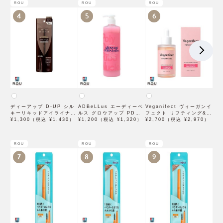
ROU
ROU
ROU
4
5
6
ディーアップ D-UP シル
ADBeLLus エーディーベ
Veganifect ヴィーガンイ
キーリキッドアイライナー
ルス グロウアップ PDRN
フェクト リフティング&バ
WP ブラウンブラック
¥1,300（税込 ¥1,430）
ローション 500mL
¥1,200（税込 ¥1,320）
ランシング フィグチェス
¥2,700（税込 ¥2,970）
トナッツ ポアタイトアン
プル 50mL
ROU
ROU
ROU
7
8
9