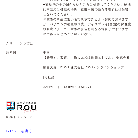
●乳幼児の手の届かないところに保管してください。極端
に高温又は低温の場所、直射日光の当たる場所には保管
しないでください。
※実際の商品に近い色で表示できるよう努めております
が、パソコンの種類や環境、ディスプレイ(画面)の解像度
や明度によって、実際のお色と異なる場合がございます
のであらかじめご了承ください。
クリーニング方法
原産国
中国
【発売元、製造元、輸入元又は販売元】マルカ 株式会社
広告文責：R.O.U株式会社 ROUオンラインショップ
[化粧品]
JANコード：4902923158270
ROUトップページ
レビューを書く