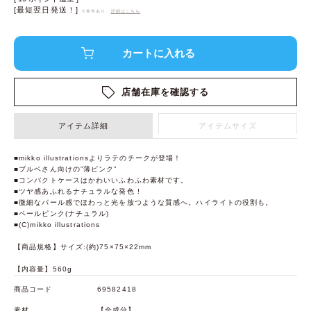
[最短翌日発送！]
※条件あり、
詳細はこちら
店舗在庫を確認する
アイテム詳細
アイテムサイズ
■mikko illustrationsよりラテのチークが登場！
■ブルベさん向けの”薄ピンク”
■コンパクトケースはかわいいふわふわ素材です。
■ツヤ感あふれるナチュラルな発色 !
■微細なパール感でほわっと光を放つような質感へ。ハイライトの役割も。
■ペールピンク(ナチュラル)
■(C)mikko illustrations
【商品規格】サイズ:(約)75×75×22mm
【内容量】560g
商品コード
69582418
素材
【全成分】