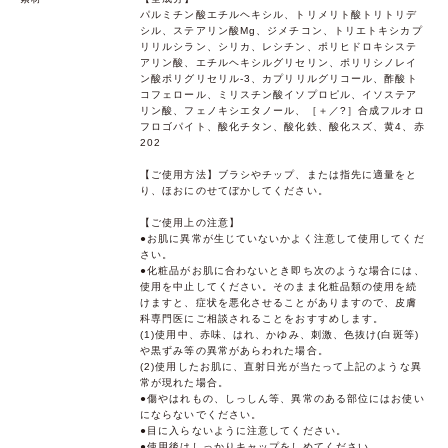
パルミチン酸エチルヘキシル、トリメリト酸トリトリデ
シル、ステアリン酸Mg、ジメチコン、トリエトキシカプ
リリルシラン、シリカ、レシチン、ポリヒドロキシステ
アリン酸、エチルヘキシルグリセリン、ポリリシノレイ
ン酸ポリグリセリル-3、カプリリルグリコール、酢酸ト
コフェロール、ミリスチン酸イソプロピル、イソステア
リン酸、フェノキシエタノール、［＋／?］合成フルオロ
フロゴパイト、酸化チタン、酸化鉄、酸化スズ、黄4、赤
202
【ご使用方法】ブラシやチップ、または指先に適量をと
り、ほおにのせてぼかしてください。
【ご使用上の注意】
●お肌に異常が生じていないかよく注意して使用してくだ
さい。
●化粧品がお肌に合わないとき即ち次のような場合には、
使用を中止してください。そのまま化粧品類の使用を続
けますと、症状を悪化させることがありますので、皮膚
科専門医にご相談されることをおすすめします。
(1)使用中、赤味、はれ、かゆみ、刺激、色抜け(白斑等)
や黒ずみ等の異常があらわれた場合。
(2)使用したお肌に、直射日光が当たって上記のような異
常が現れた場合。
●傷やはれもの、しっしん等、異常のある部位にはお使い
にならないでください。
●目に入らないように注意してください。
●使用後はしっかりキャップをしめてください。