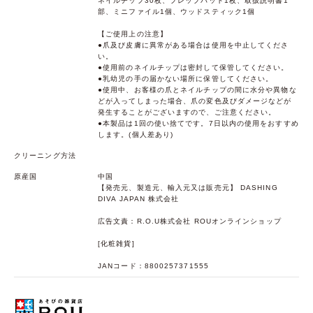
ネイルチップ30枚、プレップパット1枚、取扱説明書1
部、ミニファイル1個、ウッドスティック1個
【ご使用上の注意】
●爪及び皮膚に異常がある場合は使用を中止してくださ
い。
●使用前のネイルチップは密封して保管してください。
●乳幼児の手の届かない場所に保管してください。
●使用中、お客様の爪とネイルチップの間に水分や異物な
どが入ってしまった場合、爪の変色及びダメージなどが
発生することがございますので、ご注意ください。
●本製品は1回の使い捨てです。7日以内の使用をおすすめ
します。(個人差あり)
クリーニング方法
原産国
中国
【発売元、製造元、輸入元又は販売元】 DASHING
DIVA JAPAN 株式会社
広告文責：R.O.U株式会社 ROUオンラインショップ
[化粧雑貨]
JANコード：8800257371555