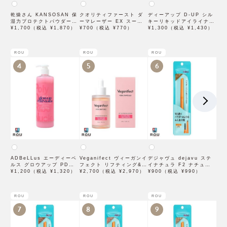
乾燥さん KANSOSAN 保
クオリティファースト ダ
ディーアップ D-UP シル
湿力プロテクトパウダー
ーマレーザー EX スーパ
キーリキッドアイライナー
10g【BCLカンパニー】
¥1,700（税込 ¥1,870）
ー VC100 マスク 1枚入
¥700（税込 ¥770）
WP ブラウンブラック
¥1,300（税込 ¥1,430）
×3袋
ROU
ROU
ROU
4
5
6
ADBeLLus エーディーベ
Veganifect ヴィーガンイ
デジャヴュ dejavu ステ
ルス グロウアップ PDRN
フェクト リフティング&バ
イナチュラ F2 ナチュラル
ローション 500mL
¥1,200（税込 ¥1,320）
ランシング フィグチェス
¥2,700（税込 ¥2,970）
ブラウン【アイブロウ】
¥900（税込 ¥990）
トナッツ ポアタイトアン
【イミュimju】
プル 50mL
ROU
ROU
ROU
7
8
9