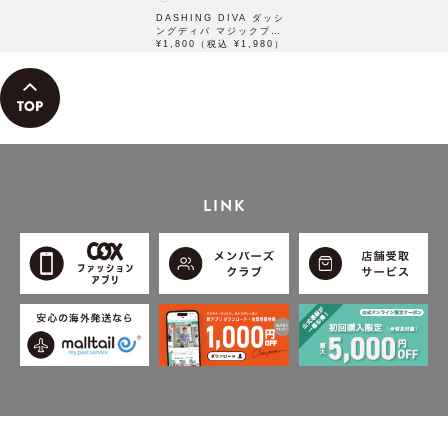
DASHING DIVA ダッシ
ングディバ マジックプレ
ス Glass Pink
¥1,800（税込 ¥1,980）
MJF5S081CG 30枚入
LINK