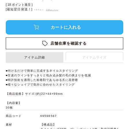
[
18
ポイント進呈 ]
[最短翌日発送！]
※条件あり、
詳細はこちら
店舗在庫を確認する
アイテム詳細
アイテムサイズ
■付けるだけで簡単に完成するネイルスタイリング
■甘皮のラインをすっきりと包み込み髪の毛の挟まりを低減
■特許技術を適用した粘着剤であらゆる爪に高密着
■様々なシェイプで気分に合わせたスタイリング
【商品規格】サイズ:(約)22×44×99mm
【内容量】
30枚
商品コード
69598567
素材
【構成品】