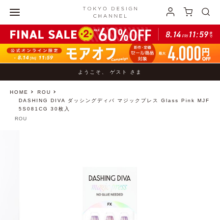
ようこそ、 ゲスト さま
HOME
ROU
DASHING DIVA ダッシングディバ マジックプレス Glass Pink MJF
5S081CG 30枚入
ROU