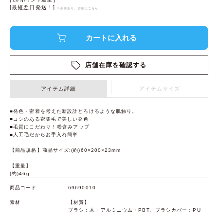
[最短翌日発送！]
※条件あり、
詳細はこちら
店舗在庫を確認する
アイテム詳細
アイテムサイズ
■発色・密着を考えた新設計とろけるような肌触り。
■コシのある密集毛で美しい発色
■毛質にこだわり ! 粉含みアップ
■人工毛だからお手入れ簡単
【商品規格】商品サイズ:(約)60×200×23mm
【重量】
(約)46g
商品コード
69690010
素材
【材質】
ブラシ：木・アルミニウム・PBT、ブラシカバー：PU