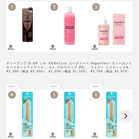
1
2
3
ディーアップ D-UP シル
ADBeLLus エーディーベ
Veganifect ヴィーガンイ
キーリキッドアイライナー
ルス グロウアップ PDRN
フェクト リフティング&バ
WP ブラウンブラック
¥1,300（税込 ¥1,430）
ローション 500mL
¥1,200（税込 ¥1,320）
ランシング フィグチェス
¥2,700（税込 ¥2,970）
トナッツ ポアタイトアン
プル 50mL
ROU
ROU
ROU
4
5
6