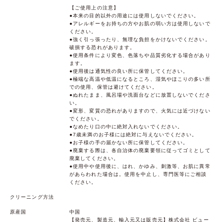
【ご使用上の注意】
●本来の目的以外の用途には使用しないでください。
●アレルギーをお持ちの方やお肌の弱い方は使用しないで
ください。
●強く引っ張ったり、無理な負担をかけないでください。
破損する恐れがあります。
●使用条件により変色、色落ちや品質劣化する場合があり
ます。
●使用後は通気性の良い所に保管してください。
●極端な高温や低温になるところ、湿気やほこりの多い所
での使用、保管は避けてください。
●ぬれたまま、風呂場や洗面台などに放置しないでくださ
い。
●変形、変質の恐れがありますので、火気には近づけない
でください。
●なめたり口の中に絶対入れないでください。
●7歳未満のお子様には絶対に与えないでください。
●お子様の手の届かない所に保管してください。
●廃棄する際は、各自治体の廃棄要領に従ってゴミとして
廃棄してください。
●使用中や使用後に、はれ、かゆみ、刺激等、お肌に異常
があらわれた場合は。使用を中止し、専門医等にご相談
ください。
クリーニング方法
原産国
中国
【発売元、製造元、輸入元又は販売元】株式会社 ビュー