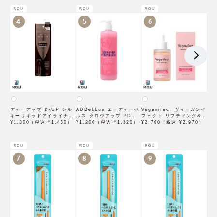
ROU
ROU
ROU
4
5
6
ディーアップ D-UP シル
ADBeLLus エーディーベ
Veganifect ヴィーガンイ
キーリキッドアイライナー
ルス グロウアップ PDRN
フェクト リフティング&バ
WP ブラウンブラック
¥1,300（税込 ¥1,430）
ローション 500mL
¥1,200（税込 ¥1,320）
ランシング フィグチェス
¥2,700（税込 ¥2,970）
トナッツ ポアタイトアン
プル 50mL
ROU
ROU
ROU
7
8
9