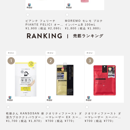
ピアンテ フェリーチ
MOREMO モレモ プロテ
PIANTE FELICI オーガ
インバームB 100mL
ニックマルチバーム ヘア
¥1,900（税込 ¥2,090）
¥1,800（税込 ¥1,980）
ワックス ＆ ハンド・ボデ
RANKING
売筋ランキング
|
ィクリーム 50mL 【オー
ガニック認証「AIAB認
証」取得】
ROU
ROU
ROU
1
2
3
乾燥さん KANSOSAN 保
クオリティファースト ダ
クオリティファースト ダ
湿力プロテクトパウダー
ーマレーザー EX スーパ
ーマレーザー スーパーレ
10g【BCLカンパニー】
¥1,700（税込 ¥1,870）
ー VC100 マスク 1枚入
¥700（税込 ¥770）
チノール100マスク 7枚入
¥700（税込 ¥770）
×3袋