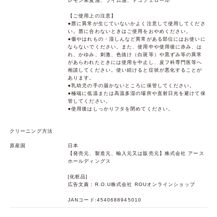
レモン果皮油、ライム油、トコフェロール
【ご使用上の注意】
●唇に異常が生じていないかよく注意して使用してくださ
い。唇に合わないときはご使用をおやめください。
●傷やはれもの・湿しんなど異常がある部位にはお使いに
ならないでください。また、使用中や使用後に赤み、は
れ、かゆみ、刺激、色抜け（白斑等）や黒ずみ等の異常
があらわれたときには使用を中止し、皮フ科専門医等へ
相談してください。使い続けると症状が悪化することが
あります。
●乳幼児の手の届かないところに保管してください。
●極端に低温または高温多湿の場所や直射日光を避けて保
管してください。
●使用後はしっかりフタを閉めてください。
クリーニング方法
原産国
日本
【発売元、製造元、輸入元又は販売元】株式会社 アース
ホールディングス
[化粧品]
広告文責：R.O.U株式会社 ROUオンラインショップ
JANコード:4540688945010