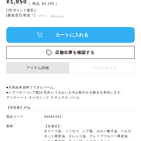
¥
1,950
¥
2,145
[
20
ポイント進呈 ]
[最短翌日発送！]
※条件あり、
詳細はこちら
店舗在庫を確認する
アイテム詳細
アイテムサイズ
■天然由来原料でできたバーム。
■シアバター (シア脂)が毛先にうるおいを与え軽やかな動きを表現します。
アースハート オーガニック ナチュラル バーム
【内容量】45g
商品コード
69894501
素材
【全成分】
オリーブ油、ミツロウ、シア脂、ホホバ種子油、ベルガ
モット果実油、オレンジ油、グレープフルーツ果皮油、