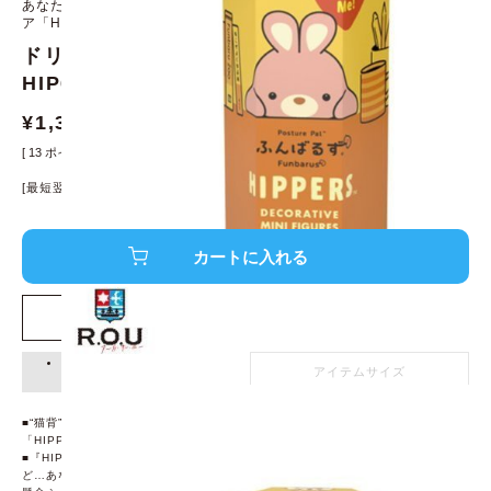
あなたを支えるぬいぐるみ「ふんばるず」がデコレーションフィギュ
ア「HIPPERS」に !
ドリームズ ふんばるず ヒッパーズ
HIP67005 HIPPERS Funbarus
¥
1,300
¥
1,430
[
13
ポイント進呈 ]
[最短翌日発送！]
※条件あり、
詳細はこちら
店舗在庫を確認する
アイテム詳細
アイテムサイズ
■“猫背”なあなたを支えるぬいぐるみ「ふんばるず」がデコレーションフィギュア
「HIPPERS」に変身 !
■『HIPPERS ふんばるず』では、スマートフォンやノートパソコン、小物入れな
ど…あなたのお気に入りのアイテムを可愛くデコレーションしてくれます ! 一生