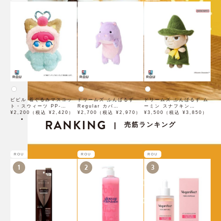
ピピル 着ぐるみマスコッ
ドリームズ ふんばるず
ドリームズ ふんばるず ム
ト・スウィーツ PP-
Regular カバ
ーミン スナフキン
0002AS
¥2,200（税込 ¥2,420）
VRT42966
¥2,700（税込 ¥2,970）
OTH66618
¥3,500（税込 ¥3,850）
RANKING
売筋ランキング
|
ROU
ROU
ROU
1
2
3