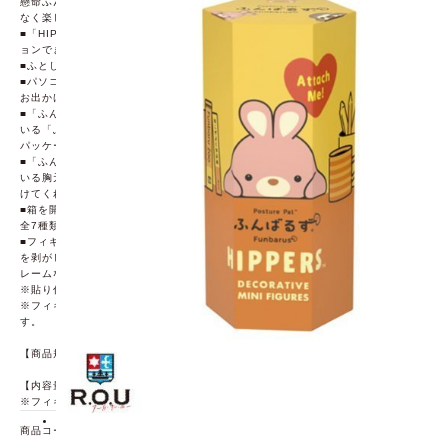
懸命ふんばって、つぶらな瞳で見つめてくる彼らの姿をどこから見ても余すこと
なく楽しんでいただけます。
■「HIPPERS」は、日常のさまざまなアイテムに貼りつけて、可愛くデコレーシ
ョンできるフィギュアです。
■ふとした時に目に入る、愛らしいおしりが特徴的な後ろ姿も人気の理由です。
■パソコンやスマートフォン、小物入れなどさまざまな物に取り付け可能。会社や
お出かけ先でも、いつでもどこでもお気に入りのふんばるずと一緒
■「ふんばるず」ならではのこだわりが、ぎゅっと詰まったアイテム。同梱されて
いる「ふんばるず」のパッケージデザインの台座に乗せることで、まるで本物の
パッケージによじ登っているように可愛らしく飾ることもできます。
■「ふんばるず」の特徴でもある “猫背”なあなたを支えるこころがデザインされて
いる胸元も、後ろから見えるキュートな丸いおしりも、きっとあなたに癒しを届
けてくれるでしょう。
■箱を開けるまでどのフィギュアが出るか分からない、ブラインドボックス仕様。
全7種類(6種類 + シークレット1種類)のラインナップ。
■フィギュアのお腹部分は、貼り剥がし可能な吸着シートがついています。剥離紙
を剥がし、パソコンやスマートフォンなどのモバイル機器、ペン立てやフォトフ
レームなどのデスク周りの小物に取り付けることができます。
※貼り付ける面の材質や状態によって、接着力が低下する場合があります。
※フィギュアに付いている吸着シートは、水で濡らすことで何度でも使用可能で
す。
【商品規格】パッケージサイズ：W50×Ｈ102×D45mm
【内容量】20g
※フィギュア1個あたりの商品規格
商品コード
69920587