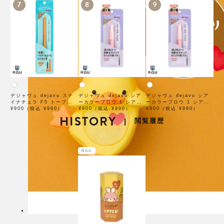
7
8
9
デジャヴュ dejavu ステ
デジャヴュ dejavu シア
デジャヴュ dejavu シア
イナチュラ F5 トープベー
ーカラーブロウ 1 シアー
ーカラーブロウ 1 シアー
ジュ【アイブロウ】【イミ
¥900（税込 ¥990）
ベージュ【アイブロウ】
¥900（税込 ¥990）
ブロンズ【アイブロウ】
¥900（税込 ¥990）
ュimju】
HISTORY
【イミュimju】
【イミュimju】
閲覧履歴
|
ROU