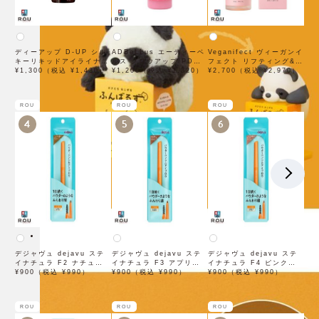
ディーアップ D-UP シル
ADBeLLus エーディーベ
Veganifect ヴィーガンイ
キーリキッドアイライナー
ルス グロウアップ PDRN
フェクト リフティング&バ
WP ブラウンブラック
¥1,300（税込 ¥1,430）
ローション 500mL
¥1,200（税込 ¥1,320）
ランシング フィグチェス
¥2,700（税込 ¥2,970）
トナッツ ポアタイトアン
プル 50mL
ROU
ROU
ROU
4
5
6
デジャヴュ dejavu ステ
デジャヴュ dejavu ステ
デジャヴュ dejavu ステ
イナチュラ F2 ナチュラル
イナチュラ F3 アプリコッ
イナチュラ F4 ピンクベー
ブラウン【アイブロウ】
¥900（税込 ¥990）
トブラウン【アイブロウ】
¥900（税込 ¥990）
ジュ【アイブロウ】【イミ
¥900（税込 ¥990）
【イミュimju】
【イミュimju】
ュimju】
ROU
ROU
ROU