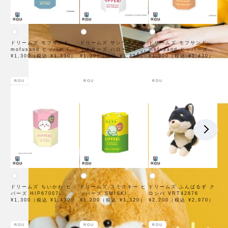
ドリームズ モフサンド
ドリームズ サンリオキャ
ドリームズ モフサンド
mofusand ヒッパーズ
ラクターズ ハローキティ
mofusand ヒッパーズ
HIPPERS HIP67001
¥1,300（税込 ¥1,430）
アンド フレンズ ヒッパー
¥1,300（税込 ¥1,430）
HIPPERS シュリンプ ミ
¥1,300（税込 ¥1,430）
ズ HIP67013 HIPPERS
ャオ シリーズ Shrimp
Sanrio characters
Meow Series
HELLO KITTY AND
HIP67011
ROU
ROU
ROU
FRIENDS
ドリームズ ちいかわ ヒッ
ドリームズ スミスキー ヒ
ドリームズ ふんばるず ク
パーズ HIP67007
ッパーズ SMISKI
ロシバ VRT42876
HIPPERS CHIIKAWA
¥1,300（税込 ¥1,430）
HIPPERS SMI66437
¥1,200（税込 ¥1,320）
¥2,700（税込 ¥2,970）
ROU
ROU
ROU