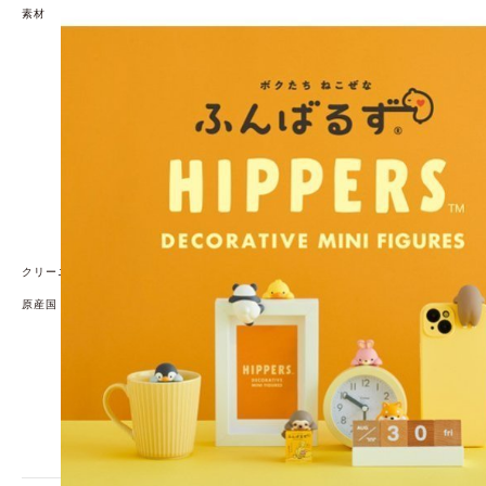
素材
【材質】
■商品素材：ATBC-PVC、パッケージ素材：Paper・PP
【ご使用上の注意】
●アソートボックスでの販売は行っておりません。
●12個(1box)全てお買い上げいただいても全種類そろわ
ない場合がございます。ご了承ください。
●実際の商品に近い色で表示できるよう努めております
が、パソコンの種類や環境、ディスプレイ(画面)の解像度
や明度によって、実際のお色と異なる場合がございます
のであらかじめご了承ください。
【個数制限について】おひとり様合計12個までのご購入
とさせていただきます。予めご了承ください。
クリーニング方法
原産国
中国
【発売元、製造元、輸入元又は販売元】株式会社 ドリー
ムズ
広告文責：R.O.U株式会社 ROUオンラインショップ
[雑貨]
JANコード：
4542202670057