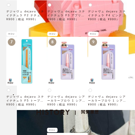
デジャヴュ dejavu ステ
デジャヴュ dejavu ステ
デジャヴュ dejavu ステ
イナチュラ F2 ナチュラル
イナチュラ F3 アプリコッ
イナチュラ F4 ピンクベー
ブラウン【アイブロウ】
¥900（税込 ¥990）
トブラウン【アイブロウ】
¥900（税込 ¥990）
ジュ【アイブロウ】【イミ
¥900（税込 ¥990）
【イミュimju】
【イミュimju】
ュimju】
ROU
ROU
ROU
7
8
9
デジャヴュ dejavu ステ
デジャヴュ dejavu シア
デジャヴュ dejavu シア
イナチュラ F5 トープベー
ーカラーブロウ 1 シアー
ーカラーブロウ 1 シアー
ジュ【アイブロウ】【イミ
¥900（税込 ¥990）
ベージュ【アイブロウ】
¥900（税込 ¥990）
ブロンズ【アイブロウ】
¥900（税込 ¥990）
ュimju】
HISTORY
【イミュimju】
【イミュimju】
閲覧履歴
|
ROU