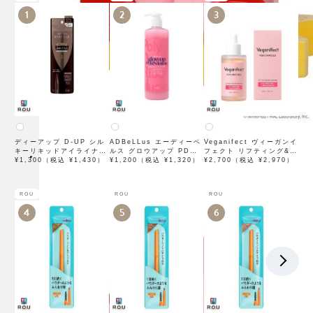
1
2
3
ディーアップ D-UP シル
ADBeLLus エーディーベ
Veganifect ヴィーガンイ
キーリキッドアイライナー
ルス グロウアップ PDRN
フェクト リフティング&バ
WP ブラウンブラック
¥1,300（税込 ¥1,430）
ローション 500mL
¥1,200（税込 ¥1,320）
ランシング フィグチェス
¥2,700（税込 ¥2,970）
トナッツ ポアタイトアン
プル 50mL
ROU
ROU
ROU
4
5
6