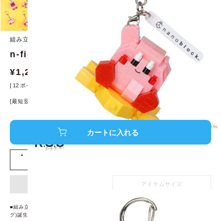
組み立て時間ゼロ ! ブロックモチーフの持ち歩けるフィギュア
n-fig エヌフィグ 星のカービィ ワープスター
¥
1,200
¥
1,320
[
12
ポイント進呈 ]
[最短翌日発送！]
※条件あり、
詳細はこちら
店舗在庫を確認する
アイテム詳細
アイテムサイズ
■組み立て時間ゼロ ! ブロックモチーフの持ち歩けるフィギュア、n-fig(エヌフィ
グ)誕生 ! !