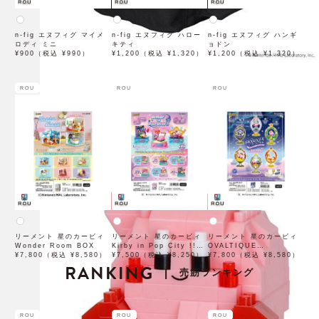
n-fig エヌフィグ マイメ
n-fig エヌフィグ ハロー
n-fig エヌフィグ ハンギ
ロディ ミニ
キティ
ョドン
¥900（税込 ¥990）
¥1,200（税込 ¥1,320）
¥1,200（税込 ¥1,320）
ROU
ROU
ROU
リーメント 星のカービィ
リーメント 星のカービィ
リーメント 星のカービィ
Wonder Room BOX
Kirby in Pop City !!
OVALTIQUE
¥7,800（税込 ¥8,580）
BOX
¥7,500（税込 ¥8,250）
COLLECTION BOX
¥7,800（税込 ¥8,580）
RANKING
売筋ランキング
|
ROU
ROU
ROU