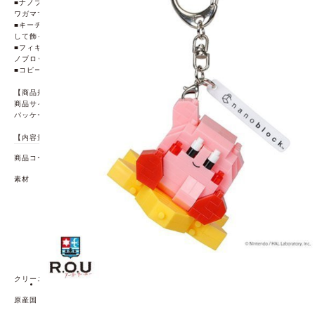
■ナノブロックを組み立てるのはめんどくさい ! でも完成品なら欲しい ! そんな
ワガママに応えたナノブロック型フィギュア。
■キーチェーンは付け外し可能なので、バッグや鍵などにつけたり、フィギュアと
して飾ったり、自由に楽しむことができます。
■フィギュアのブロックポッチはナノブロックと同規格になっており、手持ちのナ
ノブロックでプチアレンジが可能です。
■コピーライト：(C) Nintendo / HAL Laboratory, Inc.
【商品規格】
商品サイズ：(約)52×44×47mm
パッケージサイズ：W52×H150×D47mm
【内容量】パッケージ込み：23g
商品コード
69920599
素材
【材質】
本体：ABS、MABS
【ご使用上の注意】
●実際の商品に近い色で表示できるよう努めております
が、パソコンの種類や環境、ディスプレイ(画面)の解像度
や明度によって、実際のお色と異なる場合がございます
のであらかじめご了承ください。
クリーニング方法
原産国
中国
【発売元、製造元、輸入元又は販売元】株式会社 カワダ