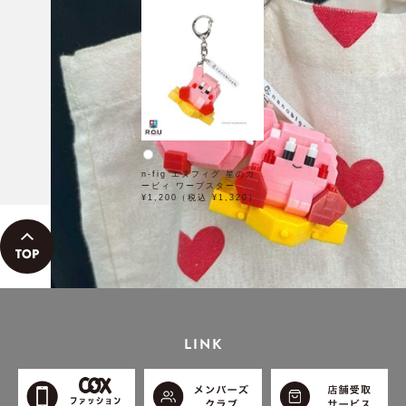
n-fig エヌフィグ 星のカ
ービィ ワープスター
¥1,200（税込 ¥1,320）
LINK