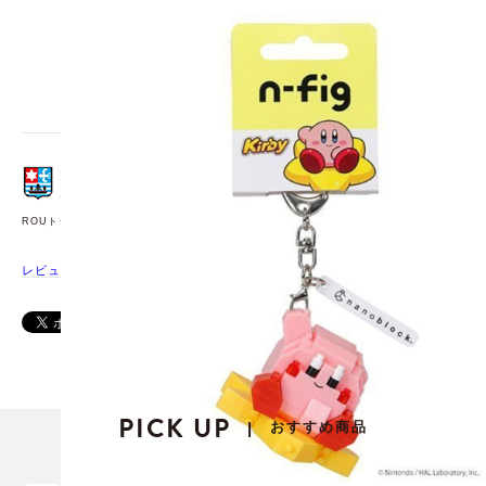
広告文責：R.O.U株式会社 ROUオンラインショップ
[雑貨]
JANコード：
4972825233573
ROUトップページ
レビューを書く
PICK UP
おすすめ商品
|