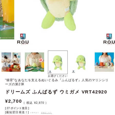
お選びください
“猫背”なあなたを支えるぬいぐるみ『ふんばるず』人気のマリンシリ
ーズの第2弾
ドリームズ ふんばるず ウミガメ VRT42920
¥
2,700
¥
2,970
[
27
ポイント進呈 ]
[最短翌日発送！]
※条件あり、
詳細はこちら