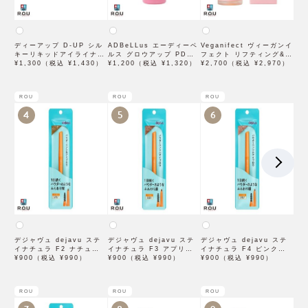
ディーアップ D-UP シル
ADBeLLus エーディーベ
Veganifect ヴィーガンイ
キーリキッドアイライナー
ルス グロウアップ PDRN
フェクト リフティング&バ
WP ブラウンブラック
¥1,300（税込 ¥1,430）
ローション 500mL
¥1,200（税込 ¥1,320）
ランシング フィグチェス
¥2,700（税込 ¥2,970）
トナッツ ポアタイトアン
プル 50mL
ROU
ROU
ROU
4
5
6
デジャヴュ dejavu ステ
デジャヴュ dejavu ステ
デジャヴュ dejavu ステ
イナチュラ F2 ナチュラル
イナチュラ F3 アプリコッ
イナチュラ F4 ピンクベー
ブラウン【アイブロウ】
¥900（税込 ¥990）
トブラウン【アイブロウ】
¥900（税込 ¥990）
ジュ【アイブロウ】【イミ
¥900（税込 ¥990）
【イミュimju】
【イミュimju】
ュimju】
ROU
ROU
ROU