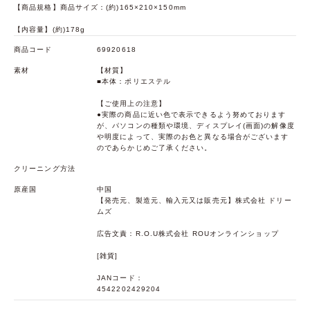
【商品規格】商品サイズ：(約)165×210×150mm
【内容量】(約)178g
商品コード
69920618
素材
【材質】
■本体：ポリエステル
【ご使用上の注意】
●実際の商品に近い色で表示できるよう努めております
が、パソコンの種類や環境、ディスプレイ(画面)の解像度
や明度によって、実際のお色と異なる場合がございます
のであらかじめご了承ください。
クリーニング方法
原産国
中国
【発売元、製造元、輸入元又は販売元】株式会社 ドリー
ムズ
広告文責：R.O.U株式会社 ROUオンラインショップ
[雑貨]
JANコード：
4542202429204