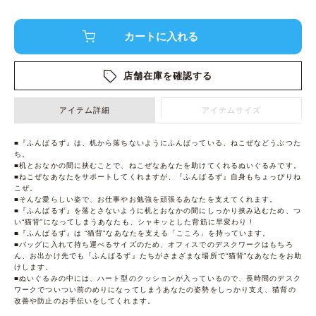
店舗在庫を確認する
アイテム詳細
アイテムサイズ
■『ふんばるず』は、机から落ちないようにふんばっている、ねこぜなどうぶつた
ち。
■机とおなかの間に挟むことで、ねこぜなあなたを助けてくれるぬいぐるみです。
■ねこぜなあなたをサポートしてくれますが、『ふんばるず』自身もちょっぴりね
こぜ。
■そんな愛らしい姿で、お仕事やお勉強を頑張るあなたを支えてくれます。
■『ふんばるず』を落とさないように机とおなかの間にしっかり挟み込むため、つ
い“猫背”になってしまうあなたも、シャキッとした背筋に早変わり !
■『ふんばるず』は “猫背”なあなたを支える「こころ」を持っています。
■バッグに入れて持ち運べるサイズのため、オフィスでのデスクワークはもちろ
ん、お出かけ先でも『ふんばるず』たちがさまざまな場所で“猫背”なあなたをお助
けします。
■ぬいぐるみの中には、ハート型のクッションが入っているので、長時間のデスク
ワークでついつい前のめりになってしまうあなたの姿勢をしっかり支え、猫背の
改善や防止のお手伝いをしてくれます。