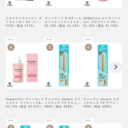
クオリティファースト ダ
ディーアップ D-UP シル
ADBeLLus エーディーベ
ーマレーザー EX スーパ
キーリキッドアイライナー
ルス グロウアップ PDRN
ー VC100 マスク 1枚入
¥700（税込 ¥770）
WP ブラウンブラック
¥1,300（税込 ¥1,430）
ローション 500mL
¥1,200（税込 ¥1,320）
×3袋
ROU
ROU
ROU
4
5
6
Veganifect ヴィーガンイ
デジャヴュ dejavu ステ
デジャヴュ dejavu ステ
フェクト リフティング&バ
イナチュラ F2 ナチュラル
イナチュラ F3 アプリコッ
ランシング フィグチェス
¥2,700（税込 ¥2,970）
ブラウン【アイブロウ】
¥900（税込 ¥990）
トブラウン【アイブロウ】
¥900（税込 ¥990）
トナッツ ポアタイトアン
【イミュimju】
【イミュimju】
プル 50mL
ROU
ROU
ROU