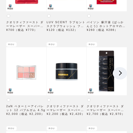
クオリティファースト ダ
LUV SCENT ラブセント
バイソン 爆汗湯 (ばっか
ーマレーザー スーパーレ
スクラブウォッシュ フラ
んとう) ホットアロマの香
チノール100マスク 7枚入
¥700（税込 ¥770）
ワーマーケット トライア
¥120（税込 ¥132）
り 60g 入浴剤
¥260（税込 ¥286）
ル 7mL
ROU
ROU
ROU
2aN ベターミーアイパレ
クオリティファースト ダ
クオリティファースト ダ
ット 12 バブルガム 4.5g
ーマレーザー スーパーブ
ーマレーザー スーパーブ
¥2,000（税込 ¥2,200）
ラックVC100クリーム
¥2,200（税込 ¥2,420）
ラックVC1ショット 28個
¥2,700（税込 ¥2,970）
50g
入
ROU
ROU
ROU