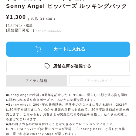
Sonny Angel ヒッパーズ ルッキングバック
¥
1,300
¥
1,430
[
13
ポイント進呈 ]
[最短翌日発送！]
※条件あり、
詳細はこちら
店舗在庫を確認する
アイテム詳細
アイテムサイズ
■Sonny Angelの生誕20周年を記念したHIPPERS。愛らしい顔と後ろ姿を同時
に眺められる振り向きポーズで、あなたに笑顔を届けます。
■Sonny Angel、2004年の発売以来、世界中のみなさまに愛され続け、2024年
に20周年を迎えました。心から感謝の気持ちを込めて、20周年記念商品を順次発
売します。これからも、お客さまが笑顔になれる商品を目指し、たくさんの癒し
を届けてまいります。
■身の回りのものに取り付けることができるデコレーションフィギュア、
HIPPERS(ヒッパーズ)の新シリーズが登場。「Looking Back」と題した今作
は、振り向き姿のSonny Angelが楽しめます。