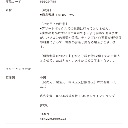
商品コード
69920788
素材
【材質】
■商品素材：ATBC-PVC
【ご使用上の注意】
●アソートボックスでの販売は行っておりません。
●実際の商品に近い色で表示できるよう努めております
が、パソコンの種類や環境、ディスプレイ(画面)の解像度
や明度によって、実際のお色と異なる場合がございま
す。
【個数制限について】おひとり様合計12個までのご購入
とさせていただきます。あらかじめご了承ください。
クリーニング方法
原産国
中国
【発売元、製造元、輸入元又は販売元】株式会社 ドリー
ムズ
広告文責：R.O.U株式会社 ROUオンラインショップ
[雑貨]
JANコード：
4542202659113