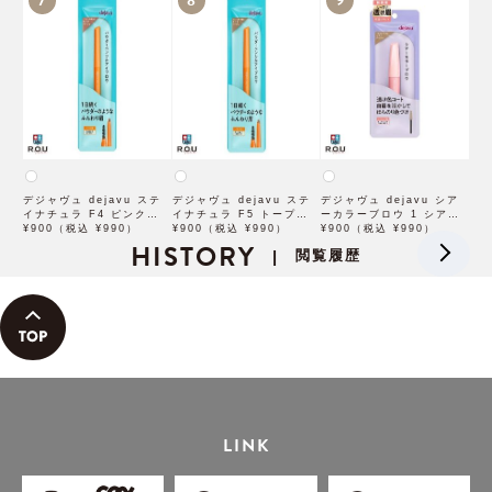
7
8
9
デジャヴュ dejavu ステ
デジャヴュ dejavu ステ
デジャヴュ dejavu シア
イナチュラ F4 ピンクベー
イナチュラ F5 トープベー
ーカラーブロウ 1 シアー
ジュ【アイブロウ】【イミ
¥900（税込 ¥990）
ジュ【アイブロウ】【イミ
¥900（税込 ¥990）
ベージュ【アイブロウ】
¥900（税込 ¥990）
ュimju】
HISTORY
ュimju】
【イミュimju】
閲覧履歴
|
LINK