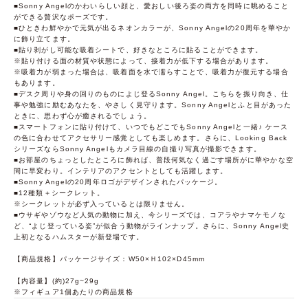
■Sonny Angelのかわいらしい顔と、愛おしい後ろ姿の両方を同時に眺めること
ができる贅沢なポーズです。
■ひときわ鮮やかで元気が出るネオンカラーが、Sonny Angelの20周年を華やか
に飾り立てます。
■貼り剥がし可能な吸着シートで、好きなところに貼ることができます。
※貼り付ける面の材質や状態によって、接着力が低下する場合があります。
※吸着力が弱まった場合は、吸着面を水で濡らすことで、吸着力が復元する場合
もあります。
■デスク周りや身の回りのものによじ登るSonny Angel。こちらを振り向き、仕
事や勉強に励むあなたを、やさしく見守ります。Sonny Angelとふと目があった
ときに、思わず心が癒されるでしょう。
■スマートフォンに貼り付けて、いつでもどこでもSonny Angelと一緒♪ ケース
の色に合わせてアクセサリー感覚としても楽しめます。さらに、Looking Back
シリーズならSonny Angelもカメラ目線の自撮り写真が撮影できます。
■お部屋のちょっとしたところに飾れば、普段何気なく過ごす場所がに華やかな空
間に早変わり。インテリアのアクセントとしても活躍します。
■Sonny Angelの20周年ロゴがデザインされたパッケージ。
■12種類＋シークレット。
※シークレットが必ず入っているとは限りません。
■ウサギやゾウなど人気の動物に加え、今シリーズでは、コアラやナマケモノな
ど、“よじ登っている姿”が似合う動物がラインナップ。さらに、Sonny Angel史
上初となるハムスターが新登場です。
【商品規格】パッケージサイズ：W50×Ｈ102×D45mm
【内容量】(約)27g~29g
※フィギュア1個あたりの商品規格