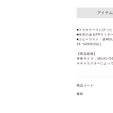
アイテム
■スマホケースにぴった
■光沢のあるPPラミネ
■コピーライト：@MULGA T
26 'SANRIO(L)
【商品規格】
本体サイズ：(約)41×5
※キャラクターによっ
商品コード
素材