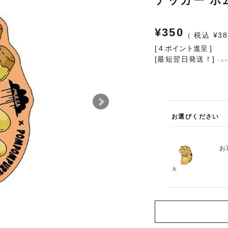
テッカー ポム
¥
350
¥
38
[
4
ポイント進呈 ]
[最短翌日発送！]
※条
お選びください
お