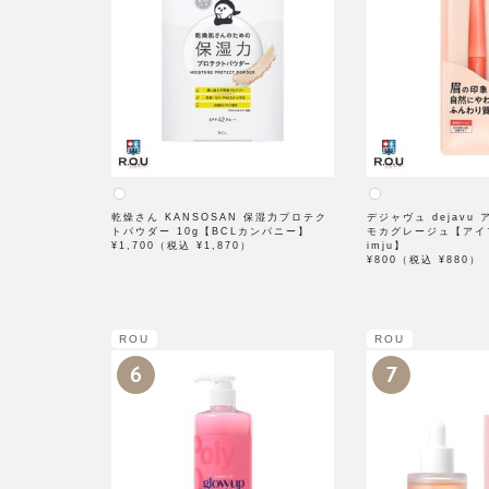
乾燥さん KANSOSAN 保湿力プロテク
デジャヴュ dejavu
トパウダー 10g【BCLカンパニー】
モカグレージュ【アイ
¥1,700（税込 ¥1,870）
imju】
¥800（税込 ¥880）
ROU
ROU
6
7