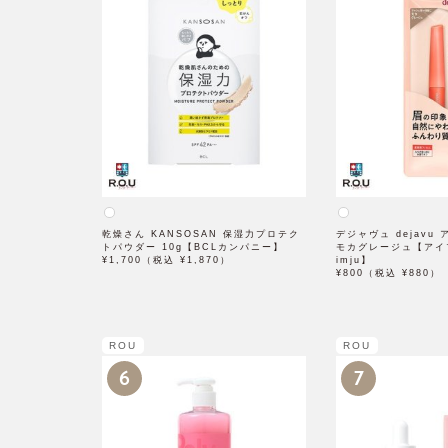
乾燥さん KANSOSAN 保湿力プロテク
デジャヴュ dejavu
トパウダー 10g【BCLカンパニー】
モカグレージュ【アイ
¥1,700（税込 ¥1,870）
imju】
¥800（税込 ¥880）
ROU
ROU
6
7