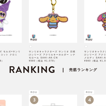
ズ モルガ×サンリ
サンリオキャラクターズ サンリオ 日焼
サンリオキャラク
スコット クロミ
けシリーズ アクリルキーホルダー シナ
けシリーズ アク
モロール SAHI-AK-CN
メロディ SAHI-A
78）
¥980（税込 ¥1,078）
¥980（税込 ¥1,
RANKING
|
売筋ランキング
ROU
ROU
3
4