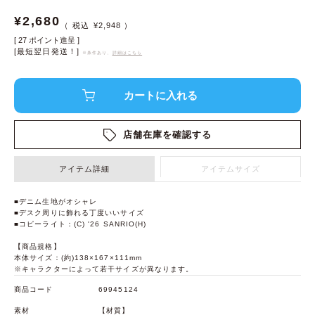
¥
2,680
¥
2,948
[
27
ポイント進呈 ]
[最短翌日発送！]
※条件あり、
詳細はこちら
店舗在庫を確認する
アイテム詳細
アイテムサイズ
■デニム生地がオシャレ
■デスク周りに飾れる丁度いいサイズ
■コピーライト：(C) '26 SANRIO(H)
【商品規格】
本体サイズ：(約)138×167×111mm
※キャラクターによって若干サイズが異なります。
商品コード
69945124
素材
【材質】