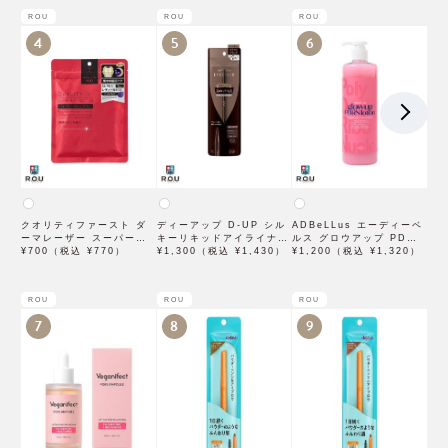
ROU
ROU
ROU
4
5
6
クオリティファースト ダ
ディーアップ D-UP シル
ADBeLLus エーディーベ
ーマレーザー スーパーレ
キーリキッドアイライナー
ルス グロウアップ PDRN
チノール100マスク 7枚入
¥700（税込 ¥770）
WP ブラウンブラック
¥1,300（税込 ¥1,430）
ローション 500mL
¥1,200（税込 ¥1,320）
ROU
ROU
ROU
7
8
9