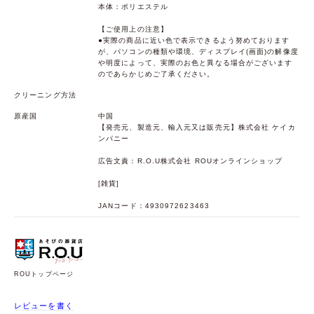
本体：ポリエステル
【ご使用上の注意】
●実際の商品に近い色で表示できるよう努めております
が、パソコンの種類や環境、ディスプレイ(画面)の解像度
や明度によって、実際のお色と異なる場合がございます
のであらかじめご了承ください。
クリーニング方法
原産国
中国
【発売元、製造元、輸入元又は販売元】株式会社 ケイカ
ンパニー
広告文責：R.O.U株式会社 ROUオンラインショップ
[雑貨]
JANコード：4930972623463
ROUトップページ
レビューを書く