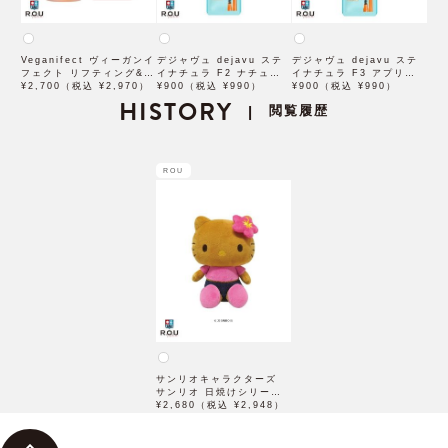
Veganifect ヴィーガンイ
デジャヴュ dejavu ステ
デジャヴュ dejavu ステ
フェクト リフティング&バ
イナチュラ F2 ナチュラル
イナチュラ F3 アプリコッ
ランシング フィグチェス
¥2,700（税込 ¥2,970）
ブラウン【アイブロウ】
¥900（税込 ¥990）
トブラウン【アイブロウ】
¥900（税込 ¥990）
トナッツ ポアタイトアン
HISTORY
【イミュimju】
【イミュimju】
閲覧履歴
|
プル 50mL
ROU
サンリオキャラクターズ
サンリオ 日焼けシリーズ
ぬいぐるみ ハローキティ
¥2,680（税込 ¥2,948）
SAHI-NG-KT