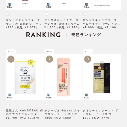
サンリオキャラクターズ
サンリオキャラクターズ
サンリオキャラクターズ
サンリオ 日焼けシリーズ
サンリオ 日焼けシリーズ
ハローキティ PVC ペアホ
アクリルキーホルダー ハ
¥980（税込 ¥1,078）
ボールチェーンマスコット
¥1,800（税込 ¥1,980）
ルダー 日焼けB KT-PK-
¥1,000（税込 ¥1,100）
ローキティ SAHI-AK-KT
RANKING
シナモロール SAHI-BM-
HIB
売筋ランキング
|
CN
ROU
ROU
ROU
1
2
3
乾燥さん KANSOSAN 保
デジャヴュ dejavu アイ
クオリティファースト ダ
湿力プロテクトパウダー
ブロウカラー 6 モカグレ
ーマレーザー EX スーパ
10g【BCLカンパニー】
¥1,700（税込 ¥1,870）
ージュ【アイブロウ】【イ
¥800（税込 ¥880）
ー VC100 マスク 1枚入
¥700（税込 ¥770）
ミュimju】
×3袋