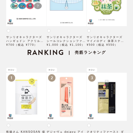
サンリオキャラクターズ
サンリオキャラクターズ
サンリオキャラクターズ
ハンギョドン アクリルク
シールコレクションファイ
マイメロディ 抹茶ステッ
リップ
¥700（税込 ¥770）
ル ステショM シナモロー
¥1,000（税込 ¥1,100）
¥500（税込 ¥550）
カー アップ
RANKING
ル
売筋ランキング
|
ROU
ROU
ROU
1
2
3
乾燥さん KANSOSAN 保
デジャヴュ dejavu アイ
クオリティファースト ダ