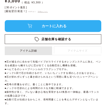
¥
3,000
¥
3,300
[
30
ポイント進呈 ]
[最短翌日発送！]
※条件あり、
詳細はこちら
店舗在庫を確認する
アイテム詳細
アイテムサイズ
■芯が減るのに合わせて先端パイプがスライドするオレンズシステムに加え、ペン
先を紙面から離すたびに芯が出てくる自動芯出し機構を搭載。
■ぺんてるのシャープペンシルのフラグシップモデル。
■ノック1回で芯が出続けるので、いちいちノックする煩わしさがありません。
■芯が折れずにずっと書き続けられるという理想に最も近づいたシャープペンシ
ル。
■思考の邪魔をせずに、書くことに集中できます。
■ノックや芯折れによる時間のロスを大幅に軽減できます。
■操作性が良く、ブレない書き心地を実現する12角形の一体軸は、最適バランス
の低重心設計です。
■自動で芯が出続けるからこそ、長時間書くことを考えたデザインとなっていま
す。