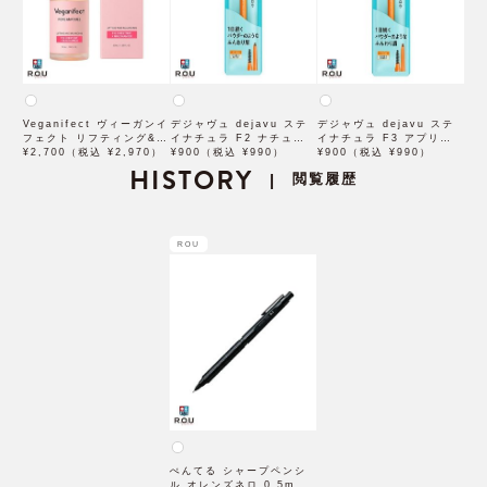
Veganifect ヴィーガンイ
デジャヴュ dejavu ステ
デジャヴュ dejavu ステ
フェクト リフティング&バ
イナチュラ F2 ナチュラル
イナチュラ F3 アプリコッ
ランシング フィグチェス
¥2,700（税込 ¥2,970）
ブラウン【アイブロウ】
¥900（税込 ¥990）
トブラウン【アイブロウ】
¥900（税込 ¥990）
トナッツ ポアタイトアン
HISTORY
【イミュimju】
【イミュimju】
閲覧履歴
|
プル 50mL
ROU
ぺんてる シャープペンシ
ル オレンズネロ 0.5mm