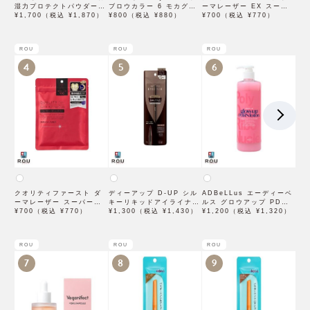
湿力プロテクトパウダー
ブロウカラー 6 モカグレ
ーマレーザー EX スーパ
10g【BCLカンパニー】
¥1,700（税込 ¥1,870）
ージュ【アイブロウ】【イ
¥800（税込 ¥880）
ー VC100 マスク 1枚入
¥700（税込 ¥770）
ミュimju】
×3袋
ROU
ROU
ROU
4
5
6
クオリティファースト ダ
ディーアップ D-UP シル
ADBeLLus エーディーベ
ーマレーザー スーパーレ
キーリキッドアイライナー
ルス グロウアップ PDRN
チノール100マスク 7枚入
¥700（税込 ¥770）
WP ブラウンブラック
¥1,300（税込 ¥1,430）
ローション 500mL
¥1,200（税込 ¥1,320）
ROU
ROU
ROU
7
8
9