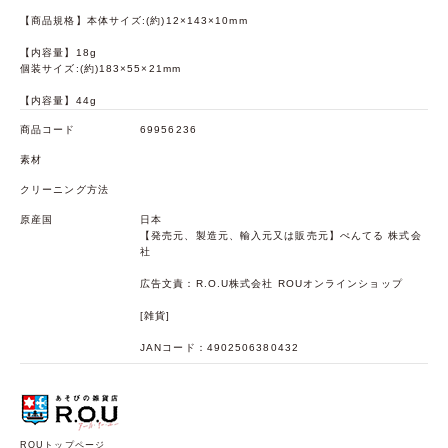
【商品規格】本体サイズ:(約)12×143×10mm
【内容量】18g
個装サイズ:(約)183×55×21mm
【内容量】44g
商品コード
69956236
素材
クリーニング方法
原産国
日本
【発売元、製造元、輸入元又は販売元】ぺんてる 株式会
社
広告文責：R.O.U株式会社 ROUオンラインショップ
[雑貨]
JANコード：4902506380432
ROUトップページ