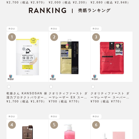
ラックVC1ショット 28個
¥2,700（税込 ¥2,970）
¥2,000（税込 ¥2,200）
ぬいぐるみ シナモロール
¥2,680（税込 ¥2,948）
入
RANKING
SAHI-NG-CN
売筋ランキング
|
ROU
ROU
ROU
1
2
3
乾燥さん KANSOSAN 保
クオリティファースト ダ
クオリティファースト ダ
湿力プロテクトパウダー
ーマレーザー EX スーパ
ーマレーザー スーパーレ
10g【BCLカンパニー】
¥1,700（税込 ¥1,870）
ー VC100 マスク 1枚入
¥700（税込 ¥770）
チノール100マスク 7枚入
¥700（税込 ¥770）
×3袋
ROU
ROU
ROU
4
5
6