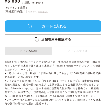
¥
6,000
¥
6,600
[
60
ポイント進呈 ]
[最短翌日発送！]
※条件あり、
詳細はこちら
店舗在庫を確認する
アイテム詳細
アイテムサイズ
■水滴を弾く桃の皮(ピーチスキン)のように、生地の表面に微起毛をかけ、雨が当
たっても一瞬で水滴を弾く超はっ水素材「Peach drop(ピーチドロップ)」を使用
したレインコートです。
■「超はっ水」とは一般的に「水滴が面に対しておおよそ150度前後の接触角で接
する現象」と言われています。
■レインコートに使用している「Peach drop(ピーチドロップ)」は接触角148度
前後を測定し、生地の持つはっ水力で水滴が玉のような表面張力を保ちます。さ
らに「Peach drop」は、はっ水性能の洗濯耐久性が高いのも特徴です。検査機
関でのはっ水検査では、洗濯前のはっ水性の最高ランク5級を洗濯10回後まで保
持し、30回後まで4級を、50回洗濯しても3級のはっ水性を持続させました。
■ファスナー付きのポーチ型の収納袋なのでスッキリ収まり、雨が降りそうな外出
時や旅行の際の持ち運びに最適です。