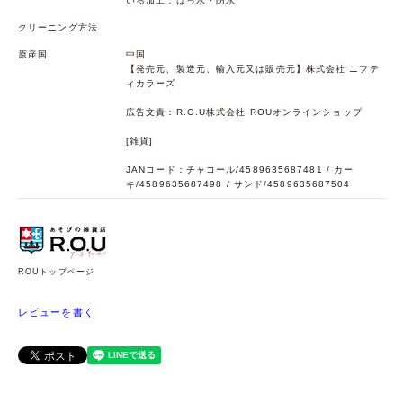
いる加工：はっ水・防水
クリーニング方法
原産国
中国
【発売元、製造元、輸入元又は販売元】株式会社 ニフテ
ィカラーズ
広告文責：R.O.U株式会社 ROUオンラインショップ
[雑貨]
JANコード：チャコール/4589635687481 / カー
キ/4589635687498 / サンド/4589635687504
ROUトップページ
レビューを書く