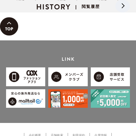
【イミュimju】
HISTORY
【イミュimju】
ュimju】
閲覧履歴
|
LINK
会社概要
店舗検索
利用規約
企業情報