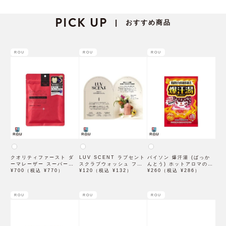
PICK UP
おすすめ商品
|
ROU
ROU
ROU
クオリティファースト ダ
LUV SCENT ラブセント
バイソン 爆汗湯 (ばっか
ーマレーザー スーパーレ
スクラブウォッシュ フラ
んとう) ホットアロマの香
チノール100マスク 7枚入
¥700（税込 ¥770）
ワーマーケット トライア
¥120（税込 ¥132）
り 60g 入浴剤
¥260（税込 ¥286）
ル 7mL
ROU
ROU
ROU