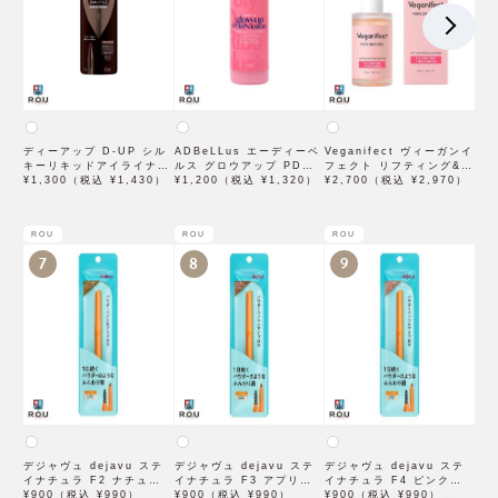
ディーアップ D-UP シル
ADBeLLus エーディーベ
Veganifect ヴィーガンイ
キーリキッドアイライナー
ルス グロウアップ PDRN
フェクト リフティング&バ
WP ブラウンブラック
¥1,300（税込 ¥1,430）
ローション 500mL
¥1,200（税込 ¥1,320）
ランシング フィグチェス
¥2,700（税込 ¥2,970）
トナッツ ポアタイトアン
プル 50mL
ROU
ROU
ROU
7
8
9
デジャヴュ dejavu ステ
デジャヴュ dejavu ステ
デジャヴュ dejavu ステ
イナチュラ F2 ナチュラル
イナチュラ F3 アプリコッ
イナチュラ F4 ピンクベー
ブラウン【アイブロウ】
¥900（税込 ¥990）
トブラウン【アイブロウ】
¥900（税込 ¥990）
ジュ【アイブロウ】【イミ
¥900（税込 ¥990）