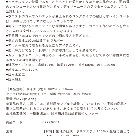
■ピーチスキンの特徴である、さらっとした柔らかくなめらかな風合いは、雨の日
のレインコートという役割だけでなくデイリーユースのアウターウエアとしても
活躍します。
■ウエストのゴムでシルエットが変えられるロングタイプの超はっ水レインコート
は、羽織るだけでサマになるシルエットです。
■前ジップ使いがスポーティーな雰囲気がありますが、ウエスト部分のゴムを絞る
とふんわり女性らしいシルエットになります。
■手首周りはゴムで絞っているので雨の侵入を防ぎます。
■長めの着丈110cmは膝下までカバー
■アウター感覚で着られるお役立ちアイテムです。
■雨天時だけでなく、肌寒い日の防寒対策としても最適です。
■カラーもチャコール、明るめカーキの定番色と、羽織るだけで明るい雰囲気にな
るサンドの3色展開です。
■対応サイズ：M-L 肩幅42cm、胸囲112cm、袖丈60cm、着丈110cm
■ポリエステル100％
■はっ水加工
■防水加工
【商品規格】サイズ:(約)180×250×500mm
ケース収納時の縦:約18cm、横幅:約25cm、奥行:約5cm
重量:約270g~275g
※商品の重さに関しては、撮影用サンプルを計量していますので、実際の商品と
重さに誤差が生じることがあります。あくまで目安としてお考えください。
生地検査機関：一般財団法人 日本繊維製品品質技術センター
商品コード
69970001
素材
【材質】生地の組成：ポリエステル100% / 生地に施して