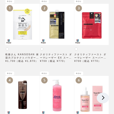
ROU
ROU
ROU
1
2
3
乾燥さん KANSOSAN 保
クオリティファースト ダ
クオリティファースト ダ
湿力プロテクトパウダー
ーマレーザー EX スーパ
ーマレーザー スーパーレ
10g【BCLカンパニー】
¥1,700（税込 ¥1,870）
ー VC100 マスク 1枚入
¥700（税込 ¥770）
チノール100マスク 7枚入
¥700（税込 ¥770）
×3袋
ROU
ROU
ROU
4
5
6