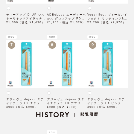
ディーアップ D-UP シル
ADBeLLus エーディーベ
Veganifect ヴィーガンイ
キーリキッドアイライナー
ルス グロウアップ PDRN
フェクト リフティング&バ
WP ブラウンブラック
¥1,300（税込 ¥1,430）
ローション 500mL
¥1,200（税込 ¥1,320）
ランシング フィグチェス
¥2,700（税込 ¥2,970）
トナッツ ポアタイトアン
プル 50mL
ROU
ROU
ROU
7
8
9
デジャヴュ dejavu ステ
デジャヴュ dejavu ステ
デジャヴュ dejavu ステ
イナチュラ F2 ナチュラル
イナチュラ F3 アプリコッ
イナチュラ F4 ピンクベー
ブラウン【アイブロウ】
¥900（税込 ¥990）
トブラウン【アイブロウ】
¥900（税込 ¥990）
ジュ【アイブロウ】【イミ
¥900（税込 ¥990）
【イミュimju】
HISTORY
【イミュimju】
ュimju】
閲覧履歴
|
ROU