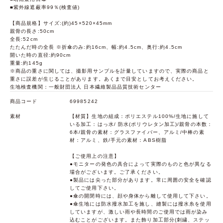
■紫外線遮蔽率99％(検査値)
【商品規格】サイズ:(約)45×520×45mm
親骨の長さ:50cm
全長:52cm
たたんだ時の全長 ※折傘のみ:約16cm、幅:約4.5cm、奥行:約4.5cm
開いた時の直径:約90cm
重量:約145g
※商品の重さに関しては、撮影用サンプルを計量していますので、実際の商品と
重さに誤差が生じることがあります。あくまで目安としてお考えください。
生地検査機関：一般財団法人 日本繊維製品品質技術センター
商品コード
69985242
素材
【材質】生地の組成：ポリエステル100%/生地に施して
いる加工：はっ水/ 防水(ポリウレタン加工)/親骨の本数：
6本/親骨の素材：グラスファイバー、アルミ/中棒の素
材：アルミ、鉄/手元の素材：ABS樹脂
【ご使用上の注意】
●モニターの発色の具合によって実際のものと色が異なる
場合がございます。ご了承ください。
●製品には尖った部分があります。常に周囲の安全を確認
してご使用下さい。
●傘の開閉時には、顔や身体から離して使用して下さい。
●傘生地には防水撥水加工を施し、縫製には撥水糸を使用
していますが、激しい雨や長時間のご使用では雨が染み
込むことがございます。また飾り加工部分(刺繍、ステッ