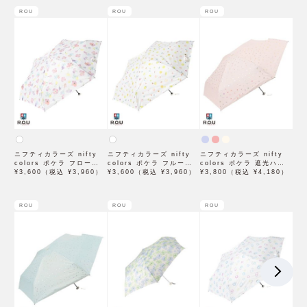
ROU
ROU
ROU
ニフティカラーズ nifty
ニフティカラーズ nifty
ニフティカラーズ nifty
colors ポケラ フローラ5
colors ポケラ フルーツ5
colors ポケラ 遮光ハート
段ミニ オフホワイト
¥3,600（税込 ¥3,960）
段ミニ 50cm オフホワイ
¥3,600（税込 ¥3,960）
5段ミニ 50cm 日傘 雨傘
¥3,800（税込 ¥4,180）
50cm 日傘 雨傘 折りたた
ト 日傘 雨傘 折りたたみ
折りたたみ傘 晴雨兼用
み傘 晴雨兼用
傘 晴雨兼用
ROU
ROU
ROU