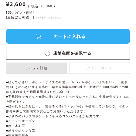
¥
3,600
¥
3,960
[
36
ポイント進呈 ]
[最短翌日発送！]
※条件あり、
詳細はこちら
店舗在庫を確認する
アイテム詳細
アイテムサイズ
■軽くて小さい、ポケットサイズの可愛い「Pokellaポケラ」は高さ16cm、重さ
約140gの小さいサイズ感に、紫外線遮蔽率98%以上、耐水圧5,000mm以上の機
能を兼ね備えた晴雨兼用折りたたみ傘です。
■手元部分をカチッと傘骨に押し込むとしっかりロックされ、中棒が伸びてくるの
を防ぎます。
■指や爪をはさみにくい「安全ろくろ(ストッパー)」を使用しているので、ボタン
部分を押して開閉でき安心してお使いいただけます。
■小さめのバッグやポケットにも入るコンパクトさが魅力です。
■イージーオープン
■はっ水加工
■ポリウレタン加工
■晴雨兼用日傘