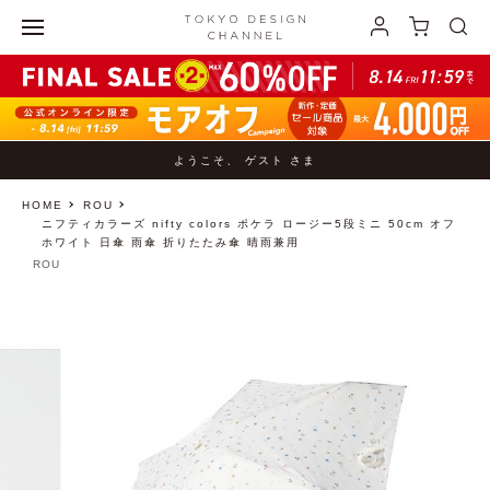
ようこそ、 ゲスト さま
HOME
ROU
ニフティカラーズ nifty colors ポケラ ロージー5段ミニ 50cm オフ
ホワイト 日傘 雨傘 折りたたみ傘 晴雨兼用
ROU