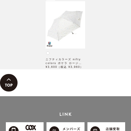
ニフティカラーズ nifty
colors ポケラ ロージー5
段ミニ 50cm オフホワイ
¥3,600（税込 ¥3,960）
ト 日傘 雨傘 折りたたみ
傘 晴雨兼用
LINK