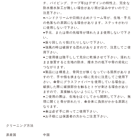
チ、パイピング、テープ等)はデザインの特性上、完全な
防水撥水加工が難しい場合があり雨が染みやすいのでご
注意下さい。
●ハンドクリームや日焼け止めクリーム等が、生地・手元
の色落ちの原因になる場合があります。ステッキがわり
に使用しないで下さい。
●手元、または骨の先端等が壊れたまま使用しないで下さ
い。
●振り回したり投げたりしないで下さい。
●強風の時は破損する恐れがありますので、注意してご使
用下さい。
●ご使用後は陰干しして充分に乾燥させて下さい。濡れた
まま放置すると生地の防水、撥水力の低下や骨の劣化に
つながります。
●製品には構造上、骨同士が狭くなっている箇所がありま
すので、手や指を挟まない様に充分に注意してご使用下
さい。傘骨にグラスファイバーを使用している場合は、
破損した際に破損部分を触るとトゲが刺さる場合があり
ますので、直接触らないようにして下さい。
●ご使用の際は、生地をほぐしてから開閉して下さい。無
理に開くと骨が折れたり、傘全体に負担がかかる原因と
なります。
●傘は必ず手に持ってご使用下さい。
●お子様には保護者の方からご注意下さい。
クリーニング方法
原産国
中国