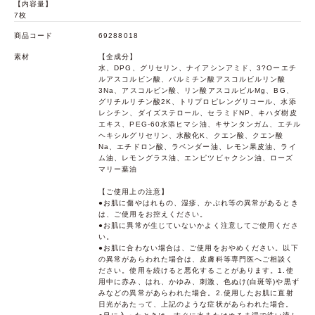
【内容量】
7枚
商品コード
69288018
素材
【全成分】
水、DPG、グリセリン、ナイアシンアミド、3?Oーエチ
ルアスコルビン酸、パルミチン酸アスコルビルリン酸
3Na、アスコルビン酸、リン酸アスコルビルMg、BG、
グリチルリチン酸2K、トリプロピレングリコール、水添
レシチン、ダイズステロール、セラミドNP、キハダ樹皮
エキス、PEG-60水添ヒマシ油、キサンタンガム、エチル
ヘキシルグリセリン、水酸化K、クエン酸、クエン酸
Na、エチドロン酸、ラベンダー油、レモン果皮油、ライ
ム油、レモングラス油、エンピツビャクシン油、ローズ
マリー葉油
【ご使用上の注意】
●お肌に傷やはれもの、湿疹、かぶれ等の異常があるとき
は、ご使用をお控えください。
●お肌に異常が生じていないかよく注意してご使用くださ
い。
●お肌に合わない場合は、ご使用をおやめください。以下
の異常があらわれた場合は、皮膚科等専門医へご相談く
ださい。使用を続けると悪化することがあります。1.使
用中に赤み、はれ、かゆみ、刺激、色ぬけ(白斑等)や黒ず
みなどの異常があらわれた場合。2.使用したお肌に直射
日光があたって、上記のような症状があらわれた場合。