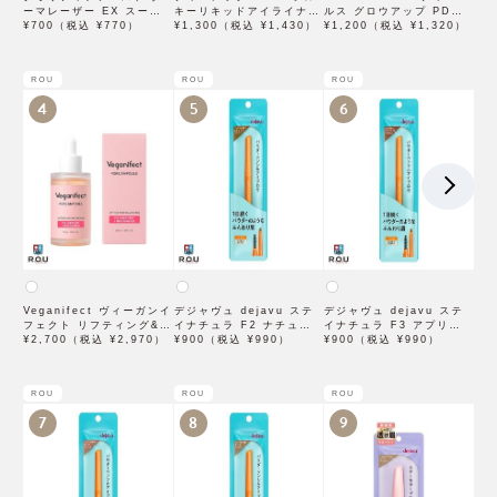
ーマレーザー EX スーパ
キーリキッドアイライナー
ルス グロウアップ PDRN
ー VC100 マスク 1枚入
¥700（税込 ¥770）
WP ブラウンブラック
¥1,300（税込 ¥1,430）
ローション 500mL
¥1,200（税込 ¥1,320）
×3袋
ROU
ROU
ROU
4
5
6
Veganifect ヴィーガンイ
デジャヴュ dejavu ステ
デジャヴュ dejavu ステ
フェクト リフティング&バ
イナチュラ F2 ナチュラル
イナチュラ F3 アプリコッ
ランシング フィグチェス
¥2,700（税込 ¥2,970）
ブラウン【アイブロウ】
¥900（税込 ¥990）
トブラウン【アイブロウ】
¥900（税込 ¥990）
トナッツ ポアタイトアン
【イミュimju】
【イミュimju】
プル 50mL
ROU
ROU
ROU
7
8
9