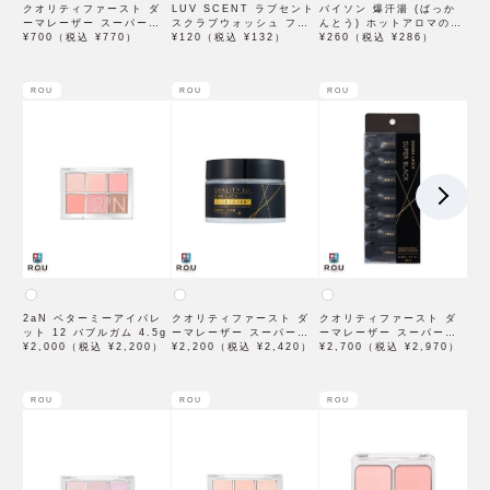
クオリティファースト ダ
LUV SCENT ラブセント
バイソン 爆汗湯 (ばっか
ーマレーザー スーパーレ
スクラブウォッシュ フラ
んとう) ホットアロマの香
チノール100マスク 7枚入
¥700（税込 ¥770）
ワーマーケット トライア
¥120（税込 ¥132）
り 60g 入浴剤
¥260（税込 ¥286）
ル 7mL
ROU
ROU
ROU
2aN ベターミーアイパレ
クオリティファースト ダ
クオリティファースト ダ
ット 12 バブルガム 4.5g
ーマレーザー スーパーブ
ーマレーザー スーパーブ
¥2,000（税込 ¥2,200）
ラックVC100クリーム
¥2,200（税込 ¥2,420）
ラックVC1ショット 28個
¥2,700（税込 ¥2,970）
50g
入
ROU
ROU
ROU