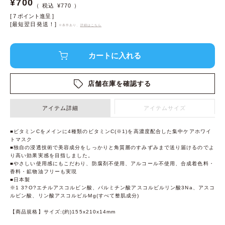
¥
700
¥
770
[
7
ポイント進呈 ]
[最短翌日発送！]
※条件あり、
詳細はこちら
店舗在庫を確認する
アイテム詳細
アイテムサイズ
■ビタミンCをメインに4種類のビタミンC(※1)を高濃度配合した集中ケアホワイ
トマスク
■独自の浸透技術で美容成分をしっかりと角質層のすみずみまで送り届けるのでよ
り高い効果実感を目指しました。
■やさしい使用感にもこだわり、防腐剤不使用、アルコール不使用、合成着色料・
香料・鉱物油フリーも実現
■日本製
※1 3?O?エチルアスコルビン酸、パルミチン酸アスコルビルリン酸3Na、アスコ
ルビン酸、リン酸アスコルビルMg(すべて整肌成分)
【商品規格】サイズ:(約)155x210x14mm