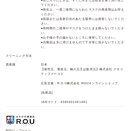
●目に入ったときは、すぐに水またはぬるま湯で洗い流し
てください。
●衛生上、一度ご使用になられたマスクの再使用はお控え
ください。
●高温または直射日光のあたる場所には保管しないでくだ
さい。
●長時間のご使用やマスクをつけたまま眠らないでくださ
い。
●お子様の手の届かないところに保管してください。
●当製品は水に溶けませんので下水等に流さないでくださ
い。
クリーニング方法
原産国
日本
【発売元、製造元、輸入元又は販売元】株式会社 クオリ
ティファースト
広告文責：R.O.U株式会社 ROUオンラインショップ
[化粧品]
JANコード：4560401461481
ROUトップページ