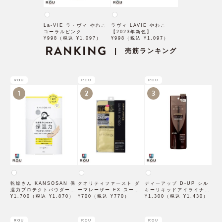
La-VIE ラ・ヴィ やわこ
ラヴィ LAVIE やわこ
コーラルピンク
【2023年新色】
¥998（税込 ¥1,097）
¥998（税込 ¥1,097）
RANKING
売筋ランキング
|
ROU
ROU
ROU
1
2
3
乾燥さん KANSOSAN 保
クオリティファースト ダ
ディーアップ D-UP シル
湿力プロテクトパウダー
ーマレーザー EX スーパ
キーリキッドアイライナー
10g【BCLカンパニー】
¥1,700（税込 ¥1,870）
ー VC100 マスク 1枚入
¥700（税込 ¥770）
WP ブラウンブラック
¥1,300（税込 ¥1,430）
×3袋
ROU
ROU
ROU