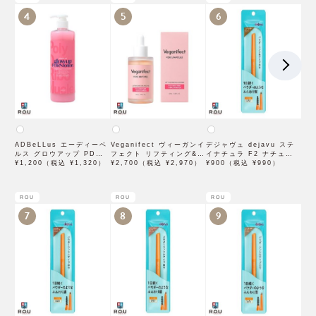
4
5
6
ADBeLLus エーディーベ
Veganifect ヴィーガンイ
デジャヴュ dejavu ステ
ルス グロウアップ PDRN
フェクト リフティング&バ
イナチュラ F2 ナチュラル
ローション 500mL
¥1,200（税込 ¥1,320）
ランシング フィグチェス
¥2,700（税込 ¥2,970）
ブラウン【アイブロウ】
¥900（税込 ¥990）
トナッツ ポアタイトアン
【イミュimju】
プル 50mL
ROU
ROU
ROU
7
8
9