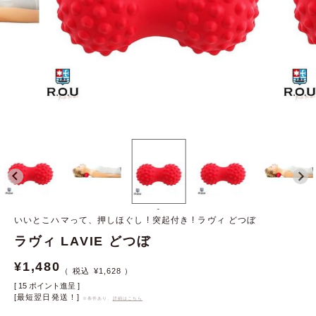
-
いいとこハマって、押しほぐし ! 突起付き ! ラヴィ どつぼ
ラヴィ LAVIE どつぼ
¥
1,480
¥
1,628
[
15
ポイント進呈 ]
[最短翌日発送！]
※条件あり、
詳細はこちら