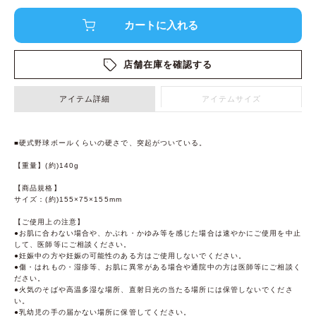
店舗在庫を確認する
アイテム詳細
アイテムサイズ
■硬式野球ボールくらいの硬さで、突起がついている。
【重量】(約)140g
【商品規格】
サイズ：(約)155×75×155mm
【ご使用上の注意】
●お肌に合わない場合や、かぶれ・かゆみ等を感じた場合は速やかにご使用を中止
して、医師等にご相談ください。
●妊娠中の方や妊娠の可能性のある方はご使用しないでください。
●傷・はれもの・湿疹等、お肌に異常がある場合や通院中の方は医師等にご相談く
ださい。
●火気のそばや高温多湿な場所、直射日光の当たる場所には保管しないでくださ
い。
●乳幼児の手の届かない場所に保管してください。