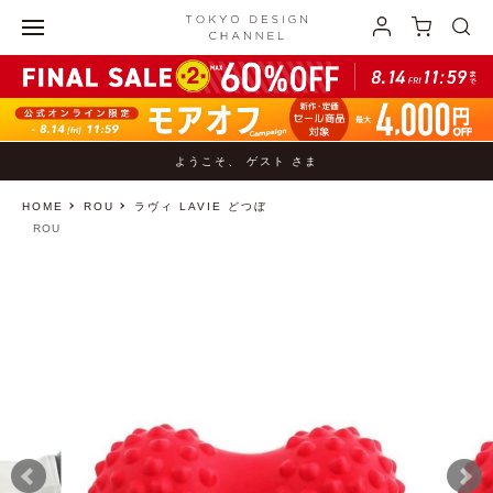
ようこそ、 ゲスト さま
HOME
ROU
ラヴィ LAVIE どつぼ
ROU