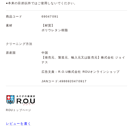
●本来の目的以外ではご使用しないでください。
商品コード
69047091
素材
【材質】
ポリウレタン樹脂
クリーニング方法
原産国
中国
【発売元、製造元、輸入元又は販売元】株式会社 ジョイ
ナス
広告文責：R.O.U株式会社 ROUオンラインショップ
JANコード:4986920470917
ROUトップページ
レビューを書く