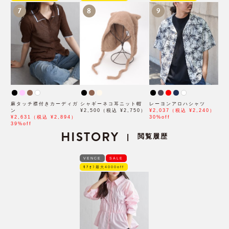
7
8
9
麻タッチ襟付きカーディガ
シャギーネコ耳ニット帽
レーヨンアロハシャツ
ン
¥2,500（税込 ¥2,750）
¥2,037（税込 ¥2,240）
¥2,631（税込 ¥2,894）
30%off
39%off
HISTORY
閲覧履歴
|
VENCE
SALE
ﾓｱｵﾌ最大4000off