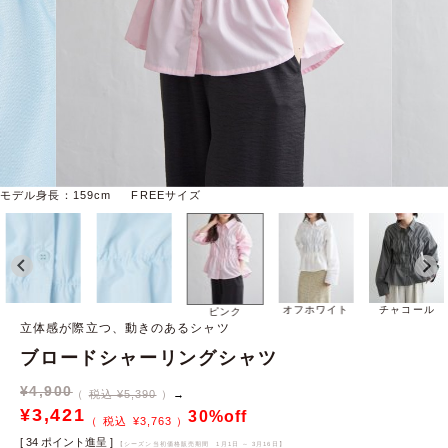
モデル身長：159cm FREEサイズ
オフホワイト
チャコール
ピンク
立体感が際立つ、動きのあるシャツ
ブロードシャーリングシャツ
¥
4,900
税込 ¥5,390
→
¥
3,421
30%off
¥
3,763
[
34
ポイント進呈 ]
【シーズン当初価格販売期間
1月1日 ～ 3月16日
】