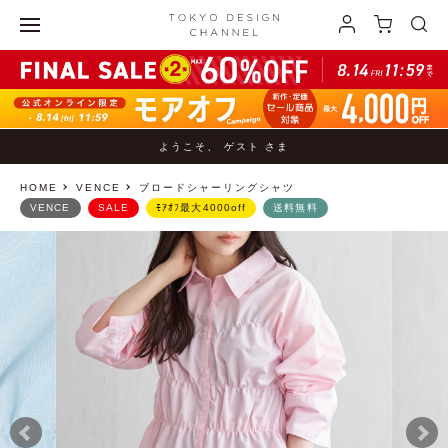
ようこそ、 ゲスト さま
HOME
VENCE
ブロードシャーリングシャツ
VENCE
SALE
ﾓｱｵﾌ最大4000off
送料無料