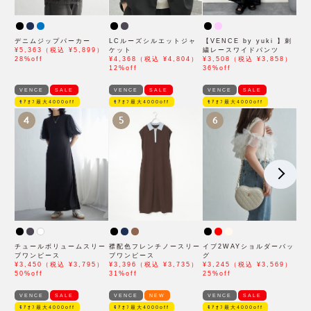
デニムジップパーカー
LCルーズシルエットジャ
【VENCE by yuki 】刺
¥5,363（税込 ¥5,899）
ケット
繍レースワイドパンツ
28%off
¥4,368（税込 ¥4,804）
¥3,508（税込 ¥3,858）
12%off
36%off
VENCE
SALE
VENCE
SALE
VENCE
SALE
ﾓｱｵﾌ最大4000off
ﾓｱｵﾌ最大4000off
ﾓｱｵﾌ最大4000off
4
5
6
チュールボリュームスリー
襟配色フレンチノースリー
イブ2WAYショルダーバッ
ブワンピース
ブワンピース
グ
¥3,450（税込 ¥3,795）
¥3,396（税込 ¥3,735）
¥3,245（税込 ¥3,569）
50%off
31%off
25%off
VENCE
SALE
VENCE
NEW
VENCE
SALE
ﾓｱｵﾌ最大4000off
ﾓｱｵﾌ最大4000off
ﾓｱｵﾌ最大4000off