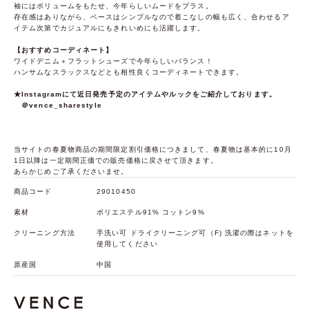
袖にはボリュームをもたせ、今年らしいムードをプラス。
存在感はありながら、ベースはシンプルなので着こなしの幅も広く、合わせるア
イテム次第でカジュアルにもきれいめにも活躍します。
【おすすめコーディネート】
ワイドデニム＋フラットシューズで今年らしいバランス！
ハンサムなスラックスなどとも相性良くコーディネートできます。
★Instagramにて近日発売予定のアイテムやルックをご紹介しております。
＠vence_sharestyle
当サイトの春夏物商品の期間限定割引価格につきまして、春夏物は基本的に10月
1日以降は一定期間正価での販売価格に戻させて頂きます。
あらかじめご了承くださいませ。
商品コード
29010450
素材
ポリエステル91% コットン9%
クリーニング方法
手洗い可 ドライクリーニング可（F) 洗濯の際はネットを
使用してください
原産国
中国