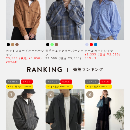
カットスェードオーバーシ
起毛チェックオーバーシャ
テールカットシャツ
ャツ
ツ
¥2,355（税込 ¥2,590）
¥3,500（税込 ¥3,850）
¥3,500（税込 ¥3,850）
38%off
29%off
RANKING
売筋ランキング
|
VENCE
SALE
VENCE
SALE
VENCE
SALE
ﾓｱｵﾌ最大4000off
ﾓｱｵﾌ最大4000off
ﾓｱｵﾌ最大4000off
1
2
3