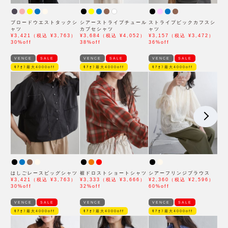
ブロードウエストタックシ
シアーストライプチュール
ストライプビックカフスシ
ャツ
カブセシャツ
ャツ
¥3,421（税込 ¥3,763）
¥3,684（税込 ¥4,052）
¥3,157（税込 ¥3,472）
30%off
38%off
36%off
VENCE
SALE
VENCE
SALE
VENCE
SALE
ﾓｱｵﾌ最大4000off
ﾓｱｵﾌ最大4000off
ﾓｱｵﾌ最大4000off
はしごレースビッグシャツ
裾ドロストショートシャツ
シアーフリンジブラウス
¥3,421（税込 ¥3,763）
¥3,333（税込 ¥3,666）
¥2,360（税込 ¥2,596）
30%off
32%off
60%off
VENCE
SALE
VENCE
VENCE
SALE
ﾓｱｵﾌ最大4000off
ﾓｱｵﾌ最大4000off
ﾓｱｵﾌ最大4000off