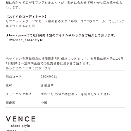
裾に向かって広がるフレアシルエットが、動きに合わせて軽やかな揺れ感を生み
出します。
【おすすめコーディネート】
リブニット＋ブーツでモード感のあるスタイルや、ロゴTやスニーカーでカジュア
ルダウンするのも◎
★Instagramにて近日発売予定のアイテムやルックをご紹介しております。
＠vence_sharestyle
当サイトの春夏物商品の期間限定割引価格につきまして、春夏物は基本的に10月
1日以降は一定期間正価での販売価格に戻させて頂きます。
あらかじめご了承くださいませ。
商品コード
29240011
素材
合成皮革
クリーニング方法
手洗い可 洗濯の際はネットを使用してください
原産国
中国