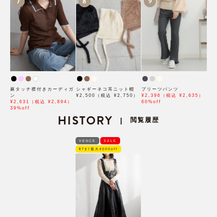
7
8
9
麻タッチ襟付きカーディガ
シャギーネコ耳ニット帽
プリーツパンツ
ン
¥2,500（税込 ¥2,750）
¥2,396（税込 ¥2,635）
¥2,631（税込 ¥2,894）
60%off
39%off
HISTORY
閲覧履歴
|
VENCE
SALE
ﾓｱｵﾌ最大4000off