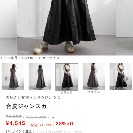
モデル身長：162cm FREEサイズ
ブラウン
ブラック
大胆さと女性らしさをひとつに！
合皮ジャンスカ
¥
6,300
税込 ¥6,930
→
¥
4,545
28%off
¥
4,999
[
45
ポイント進呈 ]
【シーズン当初価格販売期間
1月1日 ～ 3月2日
】