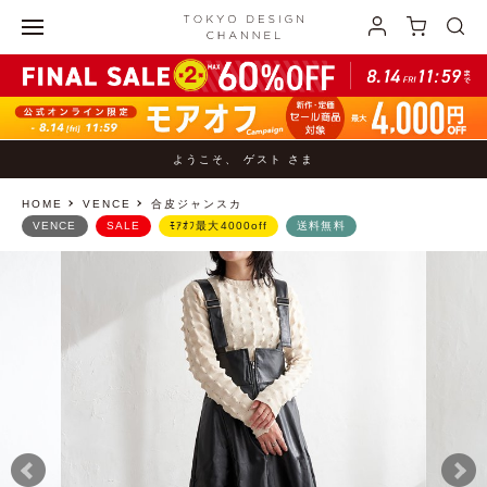
ようこそ、 ゲスト さま
HOME
VENCE
合皮ジャンスカ
VENCE
SALE
ﾓｱｵﾌ最大4000off
送料無料