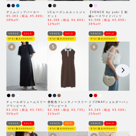
デニムジップパーカー
LCルーズシルエットジャ
【VENCE by yuki 】刺
¥5,363（税込 ¥5,899）
ケット
繍レースワイドパンツ
28%off
¥4,368（税込 ¥4,804）
¥3,508（税込 ¥3,858）
12%off
36%off
VENCE
SALE
VENCE
SALE
VENCE
SALE
ﾓｱｵﾌ最大4000off
ﾓｱｵﾌ最大4000off
ﾓｱｵﾌ最大4000off
4
5
6
チュールボリュームスリー
襟配色フレンチノースリー
イブ2WAYショルダーバッ
ブワンピース
ブワンピース
グ
¥3,450（税込 ¥3,795）
¥3,396（税込 ¥3,735）
¥3,245（税込 ¥3,569）
50%off
31%off
25%off
VENCE
SALE
VENCE
NEW
VENCE
SALE
ﾓｱｵﾌ最大4000off
ﾓｱｵﾌ最大4000off
ﾓｱｵﾌ最大4000off