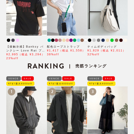
【接触冷感】Banksy バ
配色ロープストラップ
ティムボディバッグ
ンクシー Love Rat プリ
¥1,417（税込 ¥1,558）
¥1,829（税込 ¥2,011）
ントT
¥2,995（税込 ¥3,294）
38%off
32%off
23%off
RANKING
売筋ランキング
|
VENCE
SALE
VENCE
SALE
VENCE
SALE
ﾓｱｵﾌ最大4000off
ﾓｱｵﾌ最大4000off
ﾓｱｵﾌ最大4000off
1
2
3