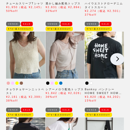
チュールスリーブTシャツ
透かし編み配色トップス
ハイウエストナローデニム
¥1,950（税込 ¥2,145）
¥2,631（税込 ¥2,894）
タイトスカート
50%off
33%off
¥2,274（税込 ¥2,501）
37%off
VENCE
SALE
VENCE
SALE
VENCE
SALE
ﾓｱｵﾌ最大4000off
ﾓｱｵﾌ最大4000off
ﾓｱｵﾌ最大4000off
チョウチョヤーンニットベ
シアーメロウ配色トップス
Banksy バンクシー
スト
¥1,842（税込 ¥2,026）
HOME SWEET HOME
¥2,181（税込 ¥2,399）
36%off
Tシャツ
¥3,820（税込 ¥4,202）
38%off
15%off
VENCE
SALE
VENCE
SALE
VENCE
SALE
ﾓｱｵﾌ最大4000off
ﾓｱｵﾌ最大4000off
ﾓｱｵﾌ最大4000off