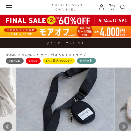
ようこそ、 ゲスト さま
HOME
VENCE
ポーチ付きベルトストラップ
VENCE
SALE
ﾓｱｵﾌ最大4000off
送料無料