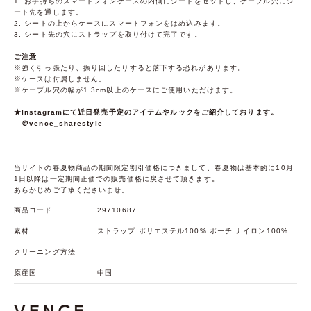
1. お手持ちのスマートフォンケースの内側にシートをセットし、ケーブル穴にシ
ート先を通します。
2. シートの上からケースにスマートフォンをはめ込みます。
3. シート先の穴にストラップを取り付けて完了です。
ご注意
※強く引っ張たり、振り回したりすると落下する恐れがあります。
※ケースは付属しません。
※ケーブル穴の幅が1.3cm以上のケースにご使用いただけます。
★Instagramにて近日発売予定のアイテムやルックをご紹介しております。
＠vence_sharestyle
当サイトの春夏物商品の期間限定割引価格につきまして、春夏物は基本的に10月
1日以降は一定期間正価での販売価格に戻させて頂きます。
あらかじめご了承くださいませ。
商品コード
29710687
素材
ストラップ:ポリエステル100% ポーチ:ナイロン100%
クリーニング方法
原産国
中国