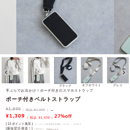
オフホワイト
グレイ
ブラック
手ぶらでお出かけ！ポーチ付きのスマホストラップ
ポーチ付きベルトストラップ
¥
1,800
税込 ¥1,980
→
¥
1,309
27%off
¥
1,439
[
13
ポイント進呈 ]
【シーズン当初価格販売期間
1月1日 ～ 2月4日
】
[最短翌日発送！]
※条件あり、
詳細はこちら