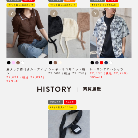
ﾓｱｵﾌ最大4000off
ﾓｱｵﾌ最大4000off
ﾓｱｵﾌ最大4000off
7
8
9
麻タッチ襟付きカーディガ
シャギーネコ耳ニット帽
レーヨンアロハシャツ
ン
¥2,500（税込 ¥2,750）
¥2,037（税込 ¥2,240）
¥2,631（税込 ¥2,894）
30%off
39%off
HISTORY
閲覧履歴
|
VENCE
SALE
ﾓｱｵﾌ最大4000off