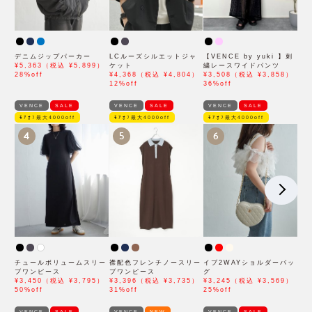
デニムジップパーカー
LCルーズシルエットジャ
【VENCE by yuki 】刺
¥5,363（税込 ¥5,899）
ケット
繍レースワイドパンツ
28%off
¥4,368（税込 ¥4,804）
¥3,508（税込 ¥3,858）
12%off
36%off
VENCE
SALE
VENCE
SALE
VENCE
SALE
ﾓｱｵﾌ最大4000off
ﾓｱｵﾌ最大4000off
ﾓｱｵﾌ最大4000off
4
5
6
チュールボリュームスリー
襟配色フレンチノースリー
イブ2WAYショルダーバッ
ブワンピース
ブワンピース
グ
¥3,450（税込 ¥3,795）
¥3,396（税込 ¥3,735）
¥3,245（税込 ¥3,569）
50%off
31%off
25%off
VENCE
SALE
VENCE
NEW
VENCE
SALE