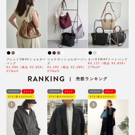
ブレンド3WAYショルダー
ジョナサンショルダーバッ
タバサ2WAYトートバッグ
バッグ
グ
¥3,127（税込 ¥3,439）
¥2,690（税込 ¥2,959）
¥2,181（税込 ¥2,399）
27%off
27%off
27%off
RANKING
売筋ランキング
|
VENCE
SALE
VENCE
SALE
VENCE
SALE
ﾓｱｵﾌ最大4000off
ﾓｱｵﾌ最大4000off
ﾓｱｵﾌ最大4000off
1
2
3