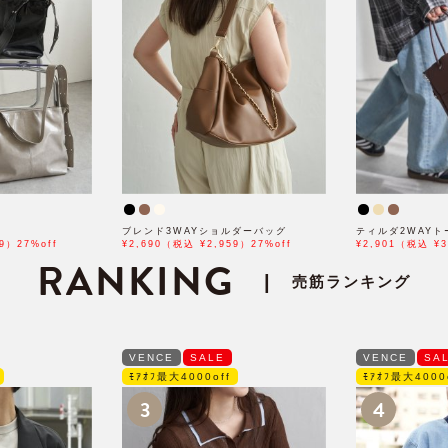
ブレンド3WAYショルダーバッグ
ティルダ2WAYト
9）27%off
¥2,690（税込 ¥2,959）27%off
¥2,901（税込 ¥3
RANKING
|
売筋ランキング
VENCE
SALE
VENCE
SA
ﾓｱｵﾌ最大4000off
ﾓｱｵﾌ最大4000
3
4