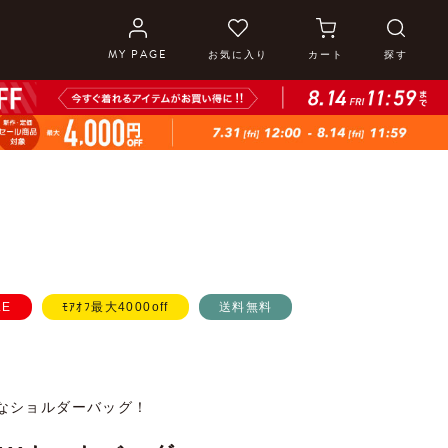
MY PAGE
お気に入り
カート
探す
LE
ﾓｱｵﾌ最大4000off
送料無料
なショルダーバッグ！