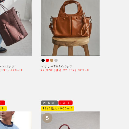
ートバッグ
マリリー2WAYバッグ
,191）27%off
¥2,370（税込 ¥2,607）32%off
LE
VENCE
SALE
off
ﾓｱｵﾌ最大4000off
5