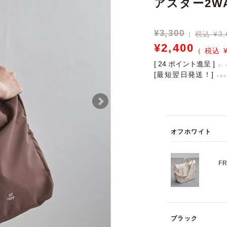
アスター2W
¥
3,300
税込 ¥3,
¥
2,400
[
24
ポイント進呈 ]
【シ
[最短翌日発送！]
※条
オフホワイト
F
ブラック