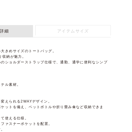
詳細
アイテムサイズ
い大きめサイズのトートバッグ。
り収納が魅力。
めのショルダーストラップ仕様で、通勤、通学に便利なシンプ
ステル素材。
変えられる2WAYデザイン。
ポケットを備え、ペットボトルや折り畳み傘など収納できま
して使える仕様。
とファスナーポケットを配置。
す。