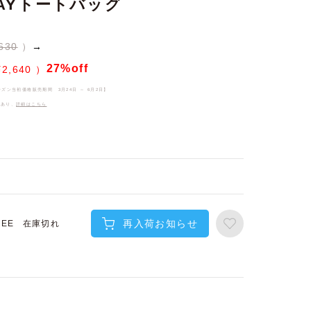
AYトートバッグ
630
→
27%off
¥
2,640
ーズン当初価格販売期間
3月24日 ～ 6月2日
】
件あり、
詳細はこちら
再入荷お知らせ
在庫切れ
REE