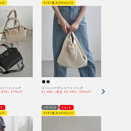
off
ﾓｱｵﾌ最大4000off
ミニトートバッグ
コペンハーゲントートバッグ
,879）27%off
¥1,894（税込 ¥2,083）30%off
LE
VENCE
SALE
off
ﾓｱｵﾌ最大4000off