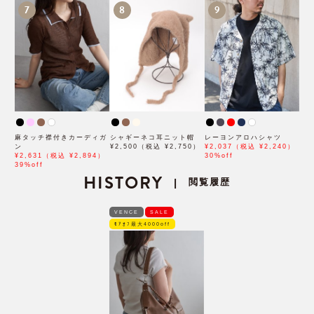
7
8
9
麻タッチ襟付きカーディガ
シャギーネコ耳ニット帽
レーヨンアロハシャツ
ン
¥2,500（税込 ¥2,750）
¥2,037（税込 ¥2,240）
¥2,631（税込 ¥2,894）
30%off
39%off
HISTORY
閲覧履歴
|
VENCE
SALE
ﾓｱｵﾌ最大4000off