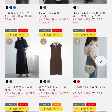
デニムジップパーカー
LCルーズシルエットジャ
【VENCE by yuki 】刺
¥5,363（税込 ¥5,899）
ケット
繍レースワイドパンツ
28%off
¥4,368（税込 ¥4,804）
¥3,508（税込 ¥3,858）
12%off
36%off
VENCE
SALE
VENCE
SALE
VENCE
SALE
ﾓｱｵﾌ最大4000off
ﾓｱｵﾌ最大4000off
ﾓｱｵﾌ最大4000off
4
5
6
チュールボリュームスリー
襟配色フレンチノースリー
イブ2WAYショルダーバッ
ブワンピース
ブワンピース
グ
¥3,450（税込 ¥3,795）
¥3,396（税込 ¥3,735）
¥3,245（税込 ¥3,569）
50%off
31%off
25%off
VENCE
SALE
VENCE
NEW
VENCE
SALE
ﾓｱｵﾌ最大4000off
ﾓｱｵﾌ最大4000off
ﾓｱｵﾌ最大4000off