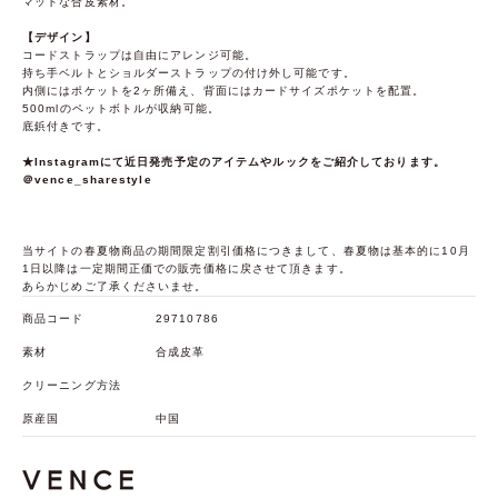
マットな合皮素材。
【デザイン】
コードストラップは自由にアレンジ可能。
持ち手ベルトとショルダーストラップの付け外し可能です。
内側にはポケットを2ヶ所備え、背面にはカードサイズポケットを配置。
500mlのペットボトルが収納可能。
底鋲付きです。
★Instagramにて近日発売予定のアイテムやルックをご紹介しております。
＠vence_sharestyle
当サイトの春夏物商品の期間限定割引価格につきまして、春夏物は基本的に10月
1日以降は一定期間正価での販売価格に戻させて頂きます。
あらかじめご了承くださいませ。
商品コード
29710786
素材
合成皮革
クリーニング方法
原産国
中国