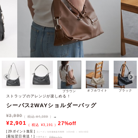
オフホワイト
ブラック
ブラウン
ストラップのアレンジが楽しめる！
シーバス2WAYショルダーバッグ
¥
3,990
税込 ¥4,389
→
¥
2,901
27%off
¥
3,191
[
29
ポイント進呈 ]
【シーズン当初価格販売期間
3月24日 ～ 6月22日
】
[最短翌日発送！]
※条件あり、
詳細はこちら