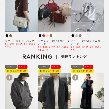
ラオスショルダーバッグ
ブリジット2WAYボストン
アラート2WAYショルダー
¥2,691（税込 ¥2,960）
バッグ
バッグ
10%off
¥2,400（税込 ¥2,640）
¥1,500（税込 ¥1,650）
27%off
50%off
RANKING
売筋ランキング
|
VENCE
SALE
VENCE
SALE
VENCE
SALE
ﾓｱｵﾌ最大4000off
ﾓｱｵﾌ最大4000off
ﾓｱｵﾌ最大4000off
1
2
3