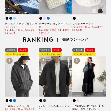
デニムストラップ付きバケ
ローゲージねこみみニット
ワッシャーハット
ットハット
帽
¥1,140（税込 ¥1,254）
¥2,181（税込 ¥2,399）
¥1,080（税込 ¥1,188）
50%off
27%off
60%off
RANKING
売筋ランキング
|
VENCE
SALE
VENCE
SALE
VENCE
SALE
ﾓｱｵﾌ最大4000off
ﾓｱｵﾌ最大4000off
ﾓｱｵﾌ最大4000off
1
2
3
デニムジップパーカー
LCルーズシルエットジャ
【VENCE by yuki 】刺
¥5,363（税込 ¥5,899）
ケット
繍レースワイドパンツ