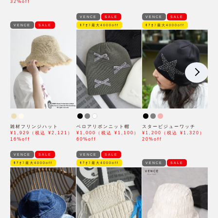
32%off
VENCE
SALE
VENCE
SALE
VENCE
SALE
ﾓｱｵﾌ最大4000off
ﾓｱｵﾌ最大4000off
雑材フリンジハット
ベロアリボンニット帽
スタービジューワッチ
¥1,929（税込 ¥2,121）
¥1,000（税込 ¥1,100）
¥1,200（税込 ¥1,320）
16%off
60%off
20%off
VENCE
SALE
VENCE
SALE
ﾓｱｵﾌ最大4000off
ﾓｱｵﾌ最大4000off
VENCE
SALE