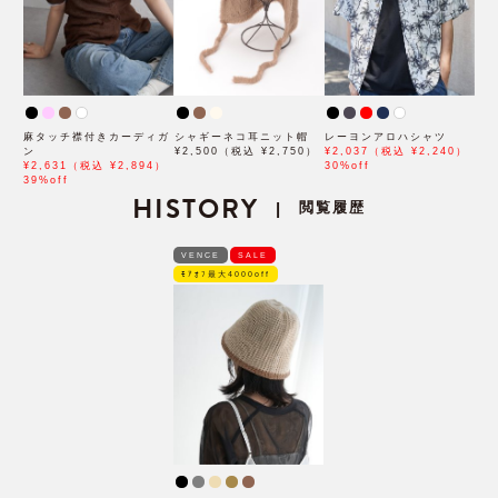
麻タッチ襟付きカーディガ
シャギーネコ耳ニット帽
レーヨンアロハシャツ
ン
¥2,500（税込 ¥2,750）
¥2,037（税込 ¥2,240）
¥2,631（税込 ¥2,894）
30%off
39%off
HISTORY
閲覧履歴
|
VENCE
SALE
ﾓｱｵﾌ最大4000off