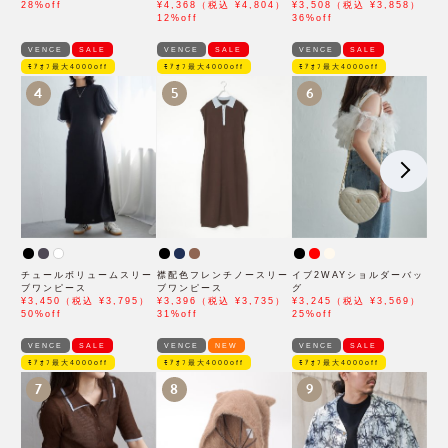
28%off
¥4,368（税込 ¥4,804）
¥3,508（税込 ¥3,858）
12%off
36%off
VENCE
SALE
VENCE
SALE
VENCE
SALE
ﾓｱｵﾌ最大4000off
ﾓｱｵﾌ最大4000off
ﾓｱｵﾌ最大4000off
4
5
6
チュールボリュームスリー
襟配色フレンチノースリー
イブ2WAYショルダーバッ
ブワンピース
ブワンピース
グ
¥3,450（税込 ¥3,795）
¥3,396（税込 ¥3,735）
¥3,245（税込 ¥3,569）
50%off
31%off
25%off
VENCE
SALE
VENCE
NEW
VENCE
SALE
ﾓｱｵﾌ最大4000off
ﾓｱｵﾌ最大4000off
ﾓｱｵﾌ最大4000off
7
8
9