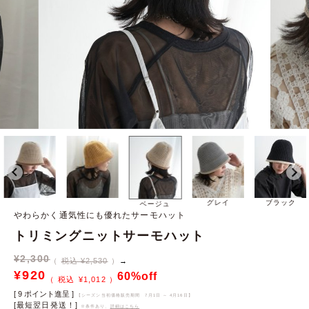
グレイ
ブラック
ベージュ
やわらかく通気性にも優れたサーモハット
トリミングニットサーモハット
¥
2,300
税込 ¥2,530
→
¥
920
60%off
¥
1,012
[
9
ポイント進呈 ]
【シーズン当初価格販売期間
7月1日 ～ 4月16日
】
[最短翌日発送！]
※条件あり、
詳細はこちら