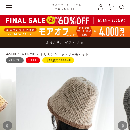
ようこそ、 ゲスト さま
HOME
VENCE
トリミングニットサーモハット
VENCE
SALE
ﾓｱｵﾌ最大4000off