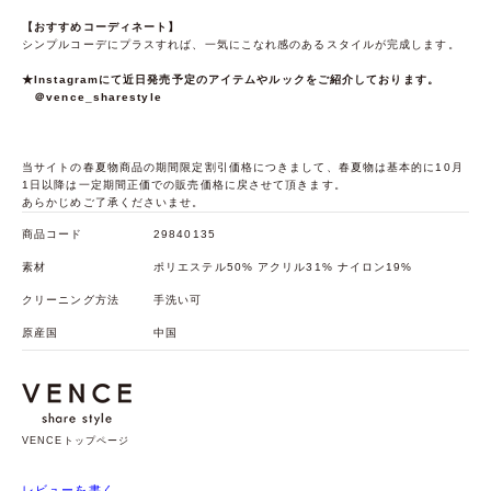
【おすすめコーディネート】
シンプルコーデにプラスすれば、一気にこなれ感のあるスタイルが完成します。
★Instagramにて近日発売予定のアイテムやルックをご紹介しております。
＠vence_sharestyle
当サイトの春夏物商品の期間限定割引価格につきまして、春夏物は基本的に10月
1日以降は一定期間正価での販売価格に戻させて頂きます。
あらかじめご了承くださいませ。
商品コード
29840135
素材
ポリエステル50% アクリル31% ナイロン19%
クリーニング方法
手洗い可
原産国
中国
VENCEトップページ
レビューを書く