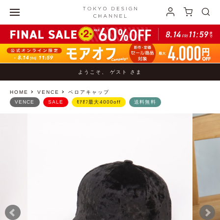
ようこそ、 ゲスト さま
HOME
VENCE
ベロアキャップ
VENCE
SALE
ﾓｱｵﾌ最大4000off
送料無料