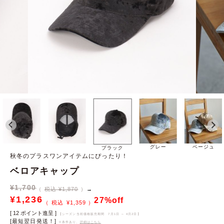
グレー
ベージュ
ブラック
秋冬のプラスワンアイテムにぴったり！
ベロアキャップ
¥
1,700
税込 ¥1,870
→
¥
1,236
27%off
¥
1,359
[
12
ポイント進呈 ]
【シーズン当初価格販売期間
7月1日 ～ 4月2日
】
[最短翌日発送！]
※条件あり、
詳細はこちら