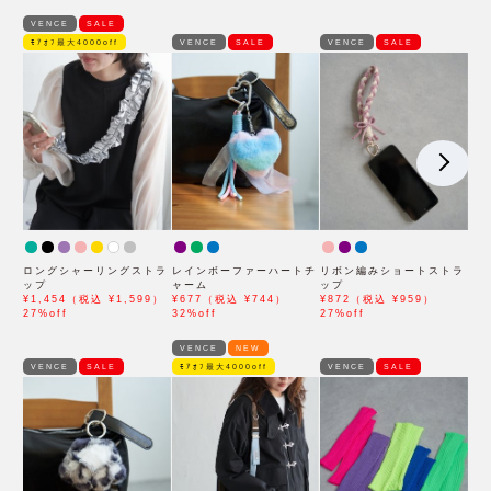
VENCE
SALE
ﾓｱｵﾌ最大4000off
VENCE
SALE
VENCE
SALE
ロングシャーリングストラ
レインボーファーハートチ
リボン編みショートストラ
ップ
ャーム
ップ
¥1,454（税込 ¥1,599）
¥677（税込 ¥744）
¥872（税込 ¥959）
27%off
32%off
27%off
VENCE
NEW
VENCE
SALE
ﾓｱｵﾌ最大4000off
VENCE
SALE