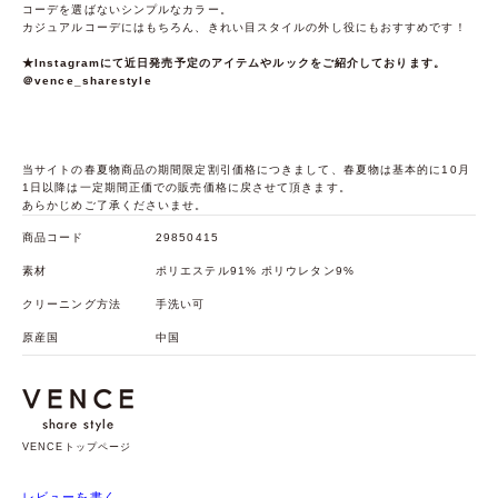
コーデを選ばないシンプルなカラー。
カジュアルコーデにはもちろん、きれい目スタイルの外し役にもおすすめです！
★Instagramにて近日発売予定のアイテムやルックをご紹介しております。
＠vence_sharestyle
当サイトの春夏物商品の期間限定割引価格につきまして、春夏物は基本的に10月
1日以降は一定期間正価での販売価格に戻させて頂きます。
あらかじめご了承くださいませ。
商品コード
29850415
素材
ポリエステル91% ポリウレタン9%
クリーニング方法
手洗い可
原産国
中国
VENCEトップページ
レビューを書く