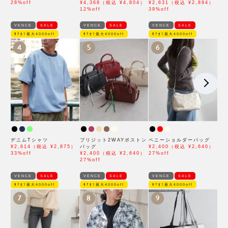
28%off
¥4,368（税込 ¥4,804）
¥2,631（税込 ¥2,894）
12%off
39%off
VENCE
SALE
VENCE
SALE
VENCE
SALE
ﾓｱｵﾌ最大4000off
ﾓｱｵﾌ最大4000off
ﾓｱｵﾌ最大4000off
4
5
6
デニムTシャツ
ブリジット2WAYボストン
ペニーショルダーバッグ
¥2,614（税込 ¥2,875）
バッグ
¥2,400（税込 ¥2,640）
33%off
¥2,400（税込 ¥2,640）
27%off
27%off
VENCE
SALE
VENCE
SALE
VENCE
SALE
ﾓｱｵﾌ最大4000off
ﾓｱｵﾌ最大4000off
ﾓｱｵﾌ最大4000off
7
8
9