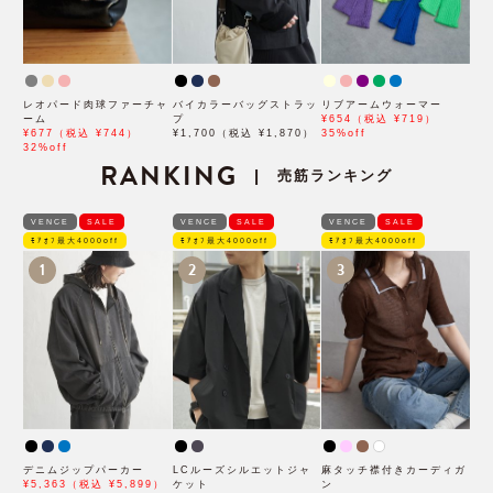
レオパード肉球ファーチャ
バイカラーバッグストラッ
リブアームウォーマー
ーム
プ
¥654（税込 ¥719）
¥677（税込 ¥744）
¥1,700（税込 ¥1,870）
35%off
32%off
RANKING
売筋ランキング
|
VENCE
SALE
VENCE
SALE
VENCE
SALE
ﾓｱｵﾌ最大4000off
ﾓｱｵﾌ最大4000off
ﾓｱｵﾌ最大4000off
1
2
3
デニムジップパーカー
LCルーズシルエットジャ
麻タッチ襟付きカーディガ
¥5,363（税込 ¥5,899）
ケット
ン