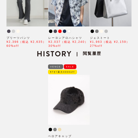
プリーツパンツ
レーヨンアロハシャツ
ジェストート
¥2,396（税込 ¥2,635）
¥2,037（税込 ¥2,240）
¥1,963（税込 ¥2,159）
60%off
30%off
27%off
HISTORY
閲覧履歴
|
VENCE
SALE
ﾓｱｵﾌ最大4000off
ベロアキャップ