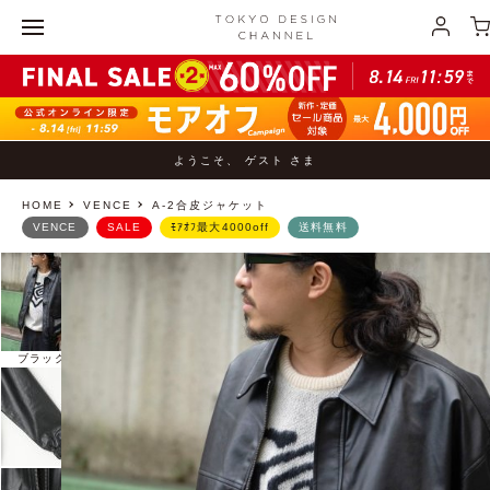
ようこそ、 ゲスト さま
HOME
VENCE
A-2合皮ジャケット
VENCE
SALE
ﾓｱｵﾌ最大4000off
送料無料
ブラック
ブラウン