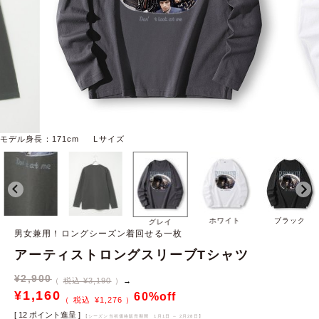
モデル身長：171cm Lサイズ
ホワイト
ブラック
グレイ
男女兼用！ロングシーズン着回せる一枚
アーティストロングスリーブTシャツ
¥
2,900
税込 ¥3,190
→
¥
1,160
60%off
¥
1,276
[
12
ポイント進呈 ]
【シーズン当初価格販売期間
1月1日 ～ 2月28日
】