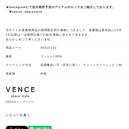
★Instagramにて近日発売予定のアイテムやルックをご紹介しております。
＠vence_sharestyle
当サイトの春夏物商品の期間限定割引価格につきまして、春夏物は基本的に10月
1日以降は一定期間正価での販売価格に戻させて頂きます。
あらかじめご了承くださいませ。
商品コード
35310232
素材
コットン100%
クリーニング方法
洗濯機洗い可（非常に弱く） ウェットクリーニング（W)
原産国
中国
VENCEトップページ
レビューを書く