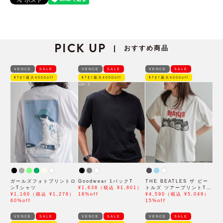
PICK UP
おすすめ商品
|
VENCE
SALE
VENCE
SALE
VENCE
SALE
ﾓｱｵﾌ最大4000off
ﾓｱｵﾌ最大4000off
ﾓｱｵﾌ最大4000off
ガールズフォトプリントロ
Goodwear 1パックT
THE BEATLES ザ ビー
ンTシャツ
¥1,638（税込 ¥1,801）
トルズ ツアープリントTシ
¥1,160（税込 ¥1,276）
18%off
ャツ
¥4,590（税込 ¥5,049）
60%off
15%off
VENCE
SALE
VENCE
SALE
VENCE
SALE