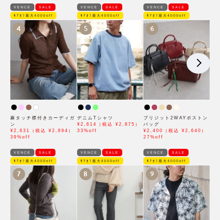
VENCE
SALE
VENCE
SALE
VENCE
SALE
ﾓｱｵﾌ最大4000off
ﾓｱｵﾌ最大4000off
ﾓｱｵﾌ最大4000off
4
5
6
麻タッチ襟付きカーディガ
デニムTシャツ
ブリジット2WAYボストン
ン
¥2,614（税込 ¥2,875）
バッグ
¥2,631（税込 ¥2,894）
33%off
¥2,400（税込 ¥2,640）
39%off
27%off
VENCE
SALE
VENCE
SALE
VENCE
SALE
ﾓｱｵﾌ最大4000off
ﾓｱｵﾌ最大4000off
ﾓｱｵﾌ最大4000off
7
8
9