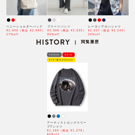
ペニーショルダーバッグ
プリーツパンツ
レーヨンアロハシャツ
¥2,400（税込 ¥2,640）
¥2,396（税込 ¥2,635）
¥2,037（税込 ¥2,240）
27%off
60%off
30%off
HISTORY
閲覧履歴
|
VENCE
SALE
ﾓｱｵﾌ最大4000off
アーティストロングスリー
ブTシャツ
¥1,160（税込 ¥1,276）
60%off