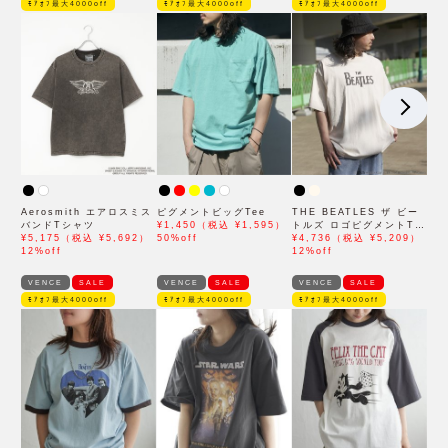
ﾓｱｵﾌ最大4000off
ﾓｱｵﾌ最大4000off
ﾓｱｵﾌ最大4000off
Aerosmith エアロスミス
ピグメントビッグTee
THE BEATLES ザ ビー
バンドTシャツ
¥1,450（税込 ¥1,595）
トルズ ロゴピグメントTシ
¥5,175（税込 ¥5,692）
50%off
ャツ
¥4,736（税込 ¥5,209）
12%off
12%off
VENCE
SALE
VENCE
SALE
VENCE
SALE
ﾓｱｵﾌ最大4000off
ﾓｱｵﾌ最大4000off
ﾓｱｵﾌ最大4000off