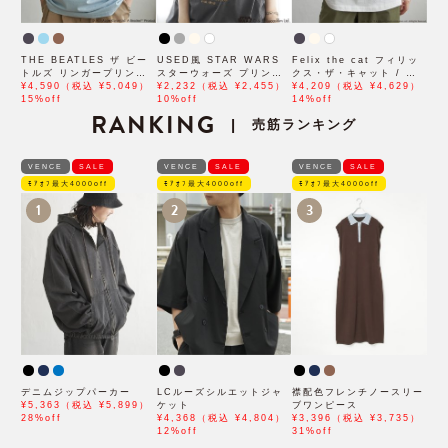
THE BEATLES ザ ビー
USED風 STAR WARS
Felix the cat フィリッ
トルズ リンガープリントT
スターウォーズ プリントT
クス・ザ・キャット / ラ
シャツ
¥4,590（税込 ¥5,049）
シャツ
¥2,232（税込 ¥2,455）
グランTシャツ
¥4,209（税込 ¥4,629）
15%off
10%off
14%off
RANKING
売筋ランキング
|
VENCE
SALE
VENCE
SALE
VENCE
SALE
ﾓｱｵﾌ最大4000off
ﾓｱｵﾌ最大4000off
ﾓｱｵﾌ最大4000off
1
2
3
デニムジップパーカー
LCルーズシルエットジャ
襟配色フレンチノースリー
¥5,363（税込 ¥5,899）
ケット
ブワンピース
28%off
¥4,368（税込 ¥4,804）
¥3,396（税込 ¥3,735）
12%off
31%off