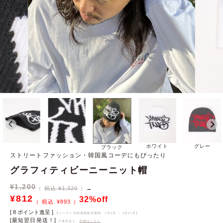
ホワイト
グレー
ブラック
ストリートファッション・韓国風コーデにもぴったり
グラフィティビーニーニット帽
¥
1,200
税込 ¥1,320
→
¥
812
32%off
¥
893
[
8
ポイント進呈 ]
【シーズン当初価格販売期間
7月1日 ～ 4月27日
】
[最短翌日発送！]
※条件あり、
詳細はこちら