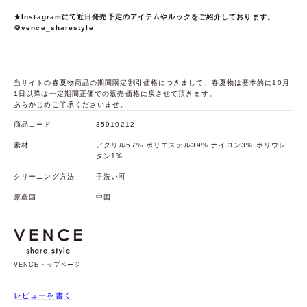
★Instagramにて近日発売予定のアイテムやルックをご紹介しております。
＠vence_sharestyle
当サイトの春夏物商品の期間限定割引価格につきまして、春夏物は基本的に10月
1日以降は一定期間正価での販売価格に戻させて頂きます。
あらかじめご了承くださいませ。
商品コード
35910212
素材
アクリル57% ポリエステル39% ナイロン3% ポリウレ
タン1%
クリーニング方法
手洗い可
原産国
中国
VENCEトップページ
レビューを書く