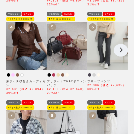
28%off
¥4,368（税込 ¥4,804）
¥3,396（税込 ¥3,735）
12%off
31%off
VENCE
SALE
VENCE
SALE
VENCE
SALE
ﾓｱｵﾌ最大4000off
ﾓｱｵﾌ最大4000off
ﾓｱｵﾌ最大4000off
4
5
6
麻タッチ襟付きカーディガ
ブリジット2WAYボストン
プリーツパンツ
ン
バッグ
¥2,396（税込 ¥2,635）
¥2,631（税込 ¥2,894）
¥2,400（税込 ¥2,640）
60%off
39%off
27%off
VENCE
SALE
VENCE
SALE
VENCE
SALE
ﾓｱｵﾌ最大4000off
ﾓｱｵﾌ最大4000off
ﾓｱｵﾌ最大4000off
7
8
9