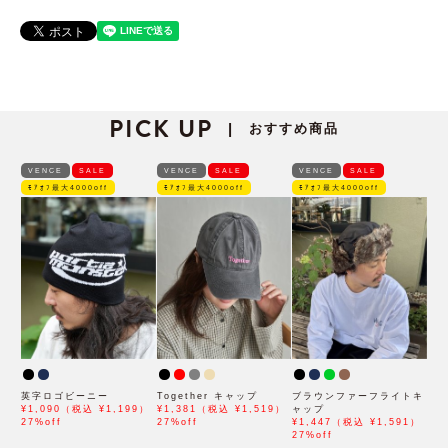
PICK UP
おすすめ商品
|
VENCE
SALE
VENCE
SALE
VENCE
SALE
ﾓｱｵﾌ最大4000off
ﾓｱｵﾌ最大4000off
ﾓｱｵﾌ最大4000off
英字ロゴビーニー
Together キャップ
ブラウンファーフライトキ
¥1,090（税込 ¥1,199）
¥1,381（税込 ¥1,519）
ャップ
27%off
27%off
¥1,447（税込 ¥1,591）
27%off