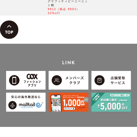
グラフィティビーニーニッ
ト帽
¥812（税込 ¥893）
32%off
LINK