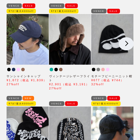
VENCE
SALE
VENCE
SALE
ﾓｱｵﾌ最大4000off
ﾓｱｵﾌ最大4000off
VENCE
SALE
サンシャインキャップ
ヴィンテージレザーフライ
モチーフビーニーニット帽
¥1,672（税込 ¥1,839）
ト
¥677（税込 ¥744）
27%off
¥2,901（税込 ¥3,191）
32%off
27%off
VENCE
NEW
VENCE
SALE
ﾓｱｵﾌ最大4000off
VENCE
SALE
ﾓｱｵﾌ最大4000off