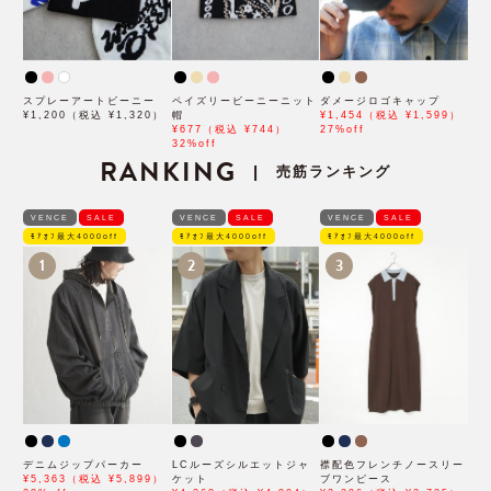
スプレーアートビーニー
ペイズリービーニーニット
ダメージロゴキャップ
¥1,200（税込 ¥1,320）
帽
¥1,454（税込 ¥1,599）
¥677（税込 ¥744）
27%off
32%off
RANKING
売筋ランキング
|
VENCE
SALE
VENCE
SALE
VENCE
SALE
ﾓｱｵﾌ最大4000off
ﾓｱｵﾌ最大4000off
ﾓｱｵﾌ最大4000off
1
2
3
デニムジップパーカー
LCルーズシルエットジャ
襟配色フレンチノースリー
¥5,363（税込 ¥5,899）
ケット
ブワンピース