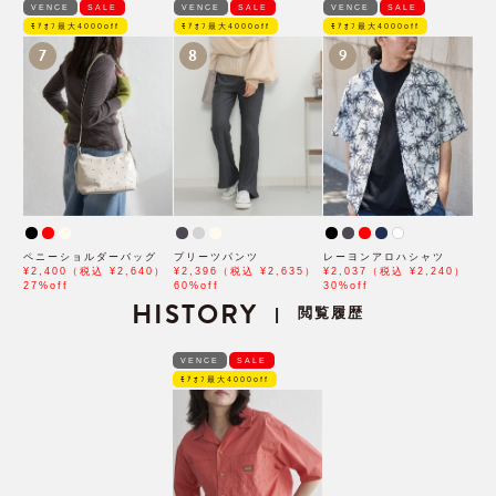
VENCE
SALE
VENCE
SALE
VENCE
SALE
ﾓｱｵﾌ最大4000off
ﾓｱｵﾌ最大4000off
ﾓｱｵﾌ最大4000off
7
8
9
ペニーショルダーバッグ
プリーツパンツ
レーヨンアロハシャツ
¥2,400（税込 ¥2,640）
¥2,396（税込 ¥2,635）
¥2,037（税込 ¥2,240）
27%off
60%off
30%off
HISTORY
閲覧履歴
|
VENCE
SALE
ﾓｱｵﾌ最大4000off