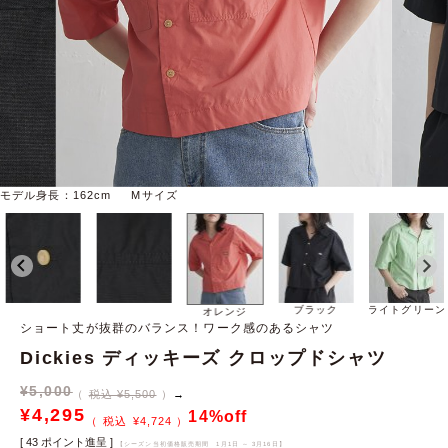
モデル身長：162cm Mサイズ
ブラック
ライトグリーン
オレンジ
ショート丈が抜群のバランス！ワーク感のあるシャツ
Dickies ディッキーズ クロップドシャツ
¥
5,000
税込 ¥5,500
→
¥
4,295
14%off
¥
4,724
[
43
ポイント進呈 ]
【シーズン当初価格販売期間
1月1日 ～ 3月16日
】