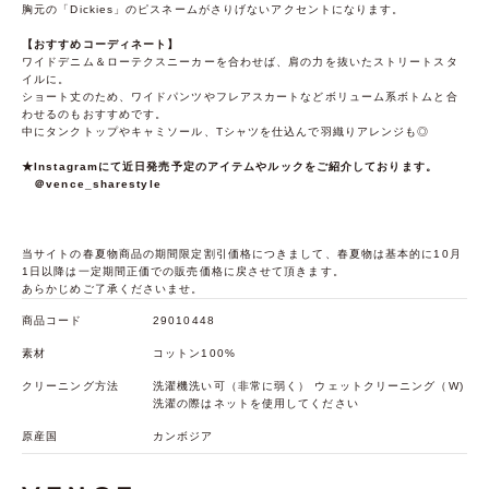
胸元の「Dickies」のピスネームがさりげないアクセントになります。
【おすすめコーディネート】
ワイドデニム＆ローテクスニーカーを合わせば、肩の力を抜いたストリートスタ
イルに。
ショート丈のため、ワイドパンツやフレアスカートなどボリューム系ボトムと合
わせるのもおすすめです。
中にタンクトップやキャミソール、Tシャツを仕込んで羽織りアレンジも◎
★Instagramにて近日発売予定のアイテムやルックをご紹介しております。
＠vence_sharestyle
当サイトの春夏物商品の期間限定割引価格につきまして、春夏物は基本的に10月
1日以降は一定期間正価での販売価格に戻させて頂きます。
あらかじめご了承くださいませ。
商品コード
29010448
素材
コットン100%
クリーニング方法
洗濯機洗い可（非常に弱く） ウェットクリーニング（W)
洗濯の際はネットを使用してください
原産国
カンボジア