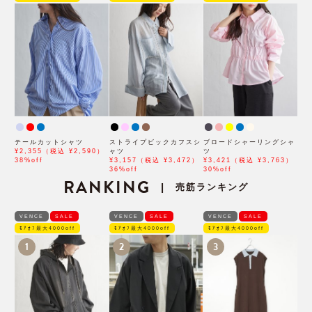
テールカットシャツ
ストライプビックカフスシ
ブロードシャーリングシャ
¥2,355（税込 ¥2,590）
ャツ
ツ
38%off
¥3,157（税込 ¥3,472）
¥3,421（税込 ¥3,763）
36%off
30%off
RANKING
売筋ランキング
|
VENCE
SALE
VENCE
SALE
VENCE
SALE
ﾓｱｵﾌ最大4000off
ﾓｱｵﾌ最大4000off
ﾓｱｵﾌ最大4000off
1
2
3