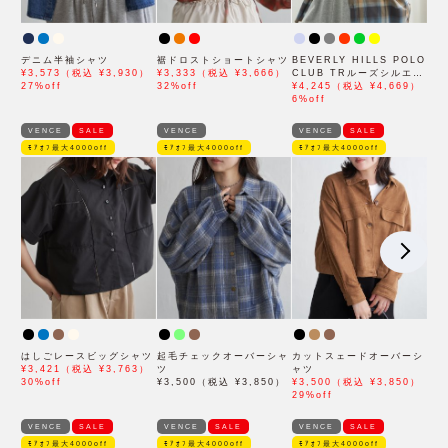
デニム半袖シャツ
裾ドロストショートシャツ
BEVERLY HILLS POLO
¥3,573（税込 ¥3,930）
¥3,333（税込 ¥3,666）
CLUB TRルーズシルエッ
27%off
32%off
トシャツ
¥4,245（税込 ¥4,669）
6%off
VENCE
SALE
VENCE
VENCE
SALE
ﾓｱｵﾌ最大4000off
ﾓｱｵﾌ最大4000off
ﾓｱｵﾌ最大4000off
はしごレースビッグシャツ
起毛チェックオーバーシャ
カットスェードオーバーシ
¥3,421（税込 ¥3,763）
ツ
ャツ
30%off
¥3,500（税込 ¥3,850）
¥3,500（税込 ¥3,850）
29%off
VENCE
SALE
VENCE
SALE
VENCE
SALE
ﾓｱｵﾌ最大4000off
ﾓｱｵﾌ最大4000off
ﾓｱｵﾌ最大4000off