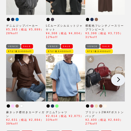
デニムジップパーカー
LCルーズシルエットジャ
襟配色フレンチノースリー
¥5,363（税込 ¥5,899）
ケット
ブワンピース
28%off
¥4,368（税込 ¥4,804）
¥3,396（税込 ¥3,735）
12%off
31%off
VENCE
SALE
VENCE
SALE
VENCE
SALE
ﾓｱｵﾌ最大4000off
ﾓｱｵﾌ最大4000off
ﾓｱｵﾌ最大4000off
4
5
6
麻タッチ襟付きカーディガ
デニムTシャツ
ブリジット2WAYボストン
ン
¥2,614（税込 ¥2,875）
バッグ
¥2,631（税込 ¥2,894）
33%off
¥2,400（税込 ¥2,640）
39%off
27%off