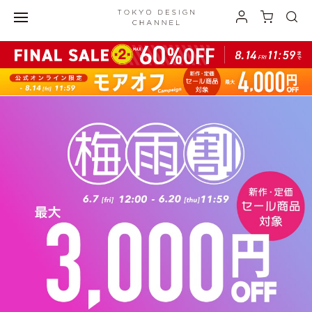
最大3,000円オフの ”おでかけ割” 開催中！">