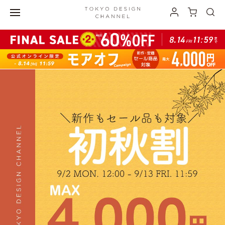
最大3,000円オフの ”おでかけ割” 開催中！">