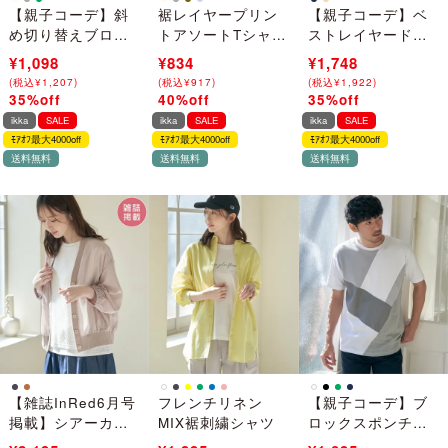
【親子コーデ】斜
裾レイヤープリン
【親子コーデ】ベ
め切り替えブロッ
トアソートTシャツ
ストレイヤードプ
クス
（120~160cm）
ルオーバー
¥1,690
¥1,098
¥1,390
¥834
¥2,690
¥1,748
T（120~160cm）
（120~160cm）
(
(
税込
税込
¥
¥
1,859
1,207
)
)
(
(
税込
税込
¥
¥
1,529
917
)
)
(
(
税込
税込
¥
¥
2,959
1,922
)
)
35%off
40%off
35%off
→
→
→
ikka
SALE
ikka
SALE
ikka
SALE
ﾓｱｵﾌ最大4000off
ﾓｱｵﾌ最大4000off
ﾓｱｵﾌ最大4000off
送料無料
送料無料
送料無料
【雑誌InRed6月号
フレンチリネン
【親子コーデ】ブ
掲載】シアーカー
MIX裾刺繍シャツ
ロックスポンチ斜
デブルゾン
め切り替えTシャツ