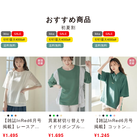
おすすめ商品
初夏割
ikka
SALE
ikka
SALE
ikka
SALE
ﾓｱｵﾌ最大4000off
ﾓｱｵﾌ最大4000off
ﾓｱｵﾌ最大4000off
送料無料
送料無料
送料無料
【雑誌InRed6月号
異素材切り替えサ
【雑誌InRed6月号
掲載】レースアン
イドリボンプルオ
掲載】コットン
サンブルプルオー
ーバー
USAミニワッフル
¥2,990
¥1,495
¥3,390
¥1,695
¥2,490
¥1,245