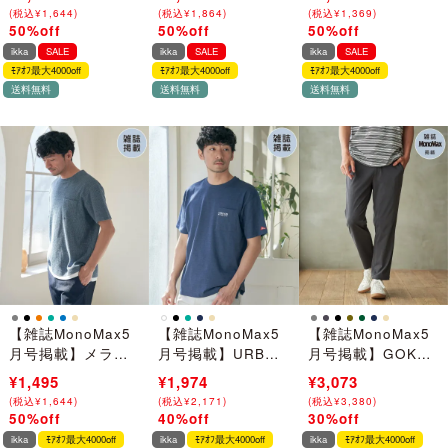
バー【2点セット／
ポケ付きパーカー
(
(
税込
税込
¥
¥
3,289
1,644
)
)
(
(
税込
税込
¥
¥
3,729
1,864
)
)
(
(
税込
税込
¥
¥
2,739
1,369
)
)
親子コーデ】
50%off
50%off
50%off
→
→
→
ikka
SALE
ikka
SALE
ikka
SALE
ﾓｱｵﾌ最大4000off
ﾓｱｵﾌ最大4000off
ﾓｱｵﾌ最大4000off
送料無料
送料無料
送料無料
【雑誌MonoMax5
【雑誌MonoMax5
【雑誌MonoMax5
月号掲載】メラン
月号掲載】URBAN
月号掲載】GOKU
ジワッフルポケ付
NATURE LIFE ア
楽パンツ EASY
¥2,990
¥1,495
¥3,290
¥1,974
¥4,390
¥3,073
きフェイクTシャツ
ーバンネイチャー
STRETCH 冷感ア
(
(
税込
税込
¥
¥
3,289
1,644
)
)
(
(
税込
税込
¥
¥
3,619
2,171
)
)
(
(
税込
税込
¥
¥
4,829
3,380
)
)
ライフ 刺繍ポケッ
ンクル【接触冷
50%off
40%off
30%off
→
→
→
トTシャツ【親子コ
感】「小泉孝太郎
ikka
ﾓｱｵﾌ最大4000off
ikka
ﾓｱｵﾌ最大4000off
ikka
ﾓｱｵﾌ最大4000off