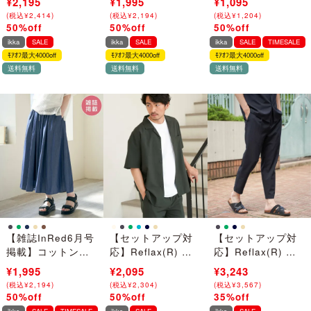
¥4,390
¥2,195
¥3,990
¥1,995
¥2,190
¥1,095
(
(
税込
税込
¥
¥
4,829
2,414
)
)
(
(
税込
税込
¥
¥
4,389
2,194
)
)
(
(
税込
税込
¥
¥
2,409
1,204
)
)
50%off
50%off
50%off
→
→
→
ikka
SALE
ikka
SALE
ikka
SALE
TIMESALE
ﾓｱｵﾌ最大4000off
ﾓｱｵﾌ最大4000off
ﾓｱｵﾌ最大4000off
送料無料
送料無料
送料無料
【雑誌InRed6月号
【セットアップ対
【セットアップ対
掲載】コットンボ
応】Reflax(R) リ
応】Reflax(R) リ
リュームペチ付き
ラックスオープン
ラックスイージー
¥3,990
¥1,995
¥4,190
¥2,095
¥4,990
¥3,243
スカーチョ【親子
カラーシャツ
アンクルパンツ
(
(
税込
税込
¥
¥
4,389
2,194
)
)
(
(
税込
税込
¥
¥
4,609
2,304
)
)
(
(
税込
税込
¥
¥
5,489
3,567
)
)
コーデ】
50%off
50%off
35%off
→
→
→