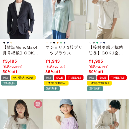
【雑誌MonoMax4
マジョリカ3段プリ
【接触冷感／抗菌
月号掲載】GOKU
ーツブラウス
防臭】GOKU楽セ
楽ワーク速乾鹿の
イケツ5分袖パーカ
¥6,990
¥3,495
¥2,990
¥1,943
¥3,990
¥1,995
子ジャケット【セ
(
(
税込
税込
¥
¥
7,689
3,844
)
)
(
(
税込
税込
¥
¥
3,289
2,137
)
)
(
(
税込
税込
¥
¥
4,389
2,194
)
)
ットアップ対応】
50%off
35%off
50%off
→
→
→
ikka
ﾓｱｵﾌ最大4000off
ikka
SALE
TIMESALE
ikka
SALE
TIMESALE
送料無料
ﾓｱｵﾌ最大4000off
ﾓｱｵﾌ最大4000off
送料無料
送料無料