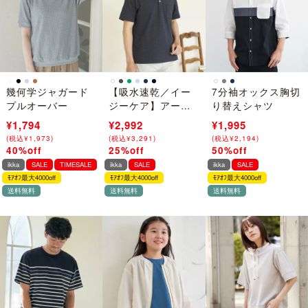
幾何学ジャガード
【吸水速乾／イー
7分袖オックス胸切
プルオーバー
ジーケア】アーバ
り替えシャツ
ンドライ ボタンダ
¥2,990
¥1,794
¥3,990
¥2,992
¥3,990
¥1,995
ウンポロシャツ
(
(
税込
税込
¥
¥
3,289
1,973
)
)
(
(
税込
税込
¥
¥
4,389
3,291
)
)
(
(
税込
税込
¥
¥
4,389
2,194
)
)
40%off
25%off
50%off
→
→
→
ikka
SALE
TIMESALE
ikka
SALE
ikka
SALE
ﾓｱｵﾌ最大4000off
ﾓｱｵﾌ最大4000off
ﾓｱｵﾌ最大4000off
送料無料
送料無料
送料無料