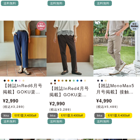
ーデ】
さん着用モデル」
送料無料
送料無料
送料無料
【雑誌InRed6月号
【雑誌MonoMax5
【雑誌InRed4月号
掲載】GOKU楽パ
月号掲載】接触冷
掲載】GOKU楽パ
ンツ 冷感テーパー
感チェック5ポケッ
¥2,990
¥4,990
ンツ テーパード
¥2,990
ド【接触冷感】
トパンツ【接触冷
【親子コーデ】
(
税込
¥
3,289
)
(
税込
¥
5,489
)
(
税込
¥
3,289
)
感】「小泉孝太郎
ikka
ﾓｱｵﾌ最大4000off
ikka
ﾓｱｵﾌ最大4000off
ikka
ﾓｱｵﾌ最大4000off
さん着用モデル」
送料無料
送料無料
送料無料