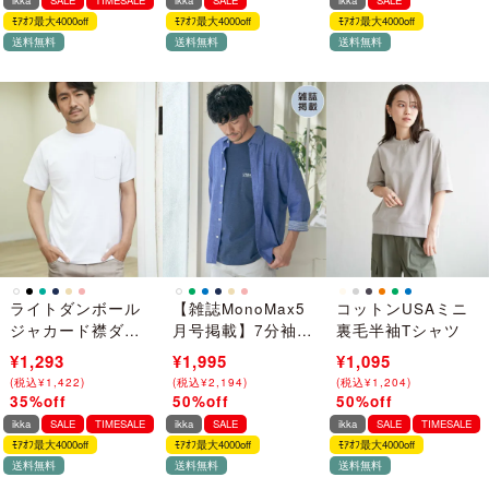
ikka
SALE
TIMESALE
ikka
SALE
ikka
SALE
ﾓｱｵﾌ最大4000off
ﾓｱｵﾌ最大4000off
ﾓｱｵﾌ最大4000off
送料無料
送料無料
送料無料
ライトダンボール
【雑誌MonoMax5
コットンUSAミニ
ジャカード襟ダブ
月号掲載】7分袖フ
裏毛半袖Tシャツ
ルフェイスTシャツ
レンチリネンMIX
¥1,990
¥1,293
¥3,990
¥1,995
¥2,190
¥1,095
無地シャツ【吸水
(
(
税込
税込
¥
¥
2,189
1,422
)
)
(
(
税込
税込
¥
¥
4,389
2,194
)
)
(
(
税込
税込
¥
¥
2,409
1,204
)
)
速乾／親子コー
35%off
50%off
50%off
→
→
→
デ】
ikka
SALE
TIMESALE
ikka
SALE
ikka
SALE
TIMESALE
ﾓｱｵﾌ最大4000off
ﾓｱｵﾌ最大4000off
ﾓｱｵﾌ最大4000off
送料無料
送料無料
送料無料