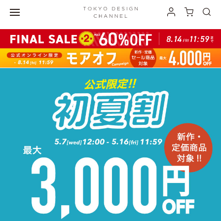
最大3,000円オフの ”おでかけ割” 開催中！">