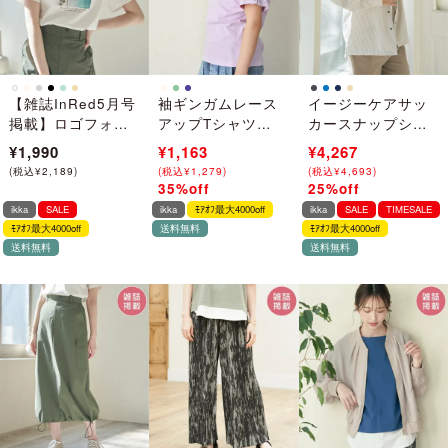
【雑誌InRed5月号
袖ギンガムレース
イージーケアサッ
掲載】ロゴフォト
アップTシャツ
カースナップシャ
プリントTシャツ
（120~160cm）
ウター
¥1,990
¥1,790
¥1,163
¥5,690
¥4,267
【親子コーデ】
(
税込
¥
2,189
)
(
(
税込
税込
¥
¥
1,969
1,279
)
)
(
(
税込
税込
¥
¥
6,259
4,693
)
)
35%off
25%off
→
→
ikka
SALE
ikka
ﾓｱｵﾌ最大4000off
ikka
SALE
TIMESALE
ﾓｱｵﾌ最大4000off
送料無料
ﾓｱｵﾌ最大4000off
送料無料
送料無料