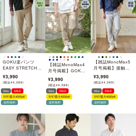
GOKU楽パンツ
【雑誌MonoMax5
【雑誌MonoMax4
EASY STRETCH 5
月号掲載】接触冷
月号掲載】GOKU
ポケット
感イージー5ポケッ
¥3,990
¥3,990
楽パンツ EASY
¥3,990
ト
STRETCH 5ポケッ
(
税込
¥
4,389
)
(
税込
¥
4,389
)
(
税込
¥
4,389
)
ト「小泉孝太郎さ
ikka
SALE
ikka
SALE
ikka
SALE
ん着用モデル」
ﾓｱｵﾌ最大4000off
ﾓｱｵﾌ最大4000off
ﾓｱｵﾌ最大4000off
送料無料
送料無料
送料無料