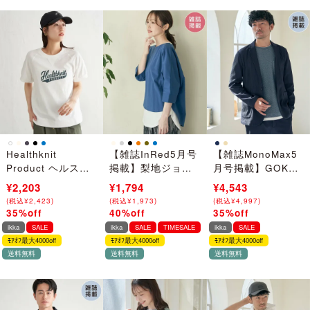
Healthknit
【雑誌InRed5月号
【雑誌MonoMax5
Product ヘルスニ
掲載】梨地ジョー
月号掲載】GOKU
ットプロダクト ガ
ゼットドルマンプ
楽ワークサッカー
¥3,390
¥2,203
¥2,990
¥1,794
¥6,990
¥4,543
ゼット半袖Tシャツ
ルオーバー【親子
ジャケット【セッ
(
(
税込
税込
¥
¥
3,729
2,423
)
)
(
(
税込
税込
¥
¥
3,289
1,973
)
)
(
(
税込
税込
¥
¥
7,689
4,997
)
)
コーデ】
トアップ対応】
35%off
40%off
35%off
→
→
→
ikka
SALE
ikka
SALE
TIMESALE
ikka
SALE
ﾓｱｵﾌ最大4000off
ﾓｱｵﾌ最大4000off
ﾓｱｵﾌ最大4000off
送料無料
送料無料
送料無料