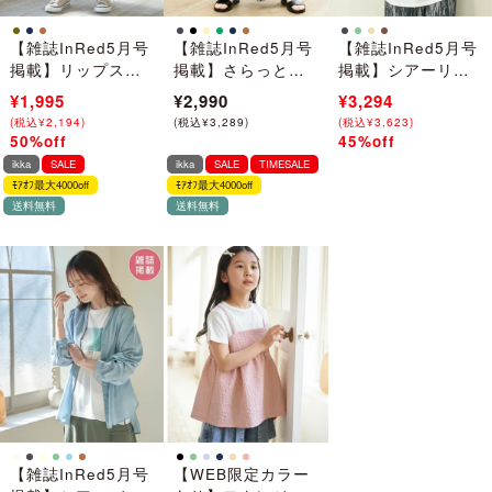
【雑誌InRed5月号
【雑誌InRed5月号
【雑誌InRed5月号
掲載】リップスト
掲載】さらっとプ
掲載】シアーリブ
ップカーゴスカー
リーツワイドパン
ブルゾン【親子コ
¥3,990
¥1,995
¥2,990
¥5,990
¥3,294
ト【親子コーデ】
ツ
ーデ】
(
(
税込
税込
¥
¥
4,389
2,194
)
)
(
税込
¥
3,289
)
(
(
税込
税込
¥
¥
6,589
3,623
)
)
50%off
45%off
→
→
ikka
SALE
ikka
SALE
TIMESALE
ﾓｱｵﾌ最大4000off
ﾓｱｵﾌ最大4000off
送料無料
送料無料
【雑誌InRed5月号
【WEB限定カラー