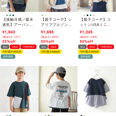
【接触冷感／吸水
【親子コーデ】シ
【親子コーデ】コ
速乾】アーバンド
アリブブルゾン
ットンUSAミニワ
ライパネルボーダ
（120~160cm）
ッフルスピンドル
¥2,990
¥1,943
¥3,390
¥1,695
¥2,490
¥1,245
ーTシャツ
(
(
税込
税込
¥
¥
3,289
2,137
)
)
(
(
税込
税込
¥
¥
3,729
1,864
)
)
(
(
税込
税込
¥
¥
2,739
1,369
)
)
35%off
50%off
50%off
→
→
→
ikka
SALE
TIMESALE
ikka
SALE
ikka
SALE
TIMESALE
ﾓｱｵﾌ最大4000off
ﾓｱｵﾌ最大4000off
ﾓｱｵﾌ最大4000off
送料無料
送料無料