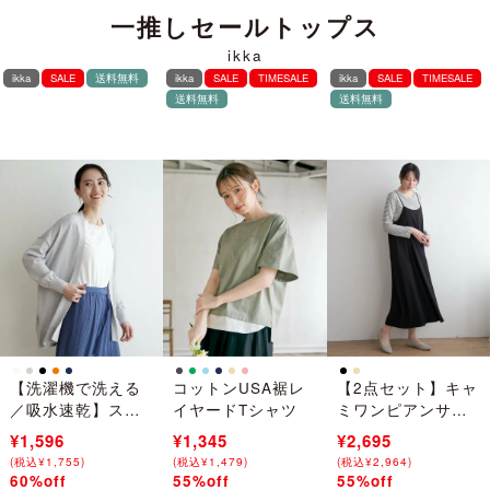
一推しセールトップス
ikka
ikka
SALE
送料無料
ikka
SALE
TIMESALE
ikka
SALE
TIMESALE
送料無料
送料無料
【洗濯機で洗える
コットンUSA裾レ
【2点セット】キャ
／吸水速乾】スム
イヤードTシャツ
ミワンピアンサン
ースカーディガン
ブル
¥3,990
¥1,596
¥2,990
¥1,345
¥5,990
¥2,695
【UVカット】
(
(
税込
税込
¥
¥
4,389
1,755
)
)
(
(
税込
税込
¥
¥
3,289
1,479
)
)
(
(
税込
税込
¥
¥
6,589
2,964
)
)
60%off
55%off
55%off
→
→
→