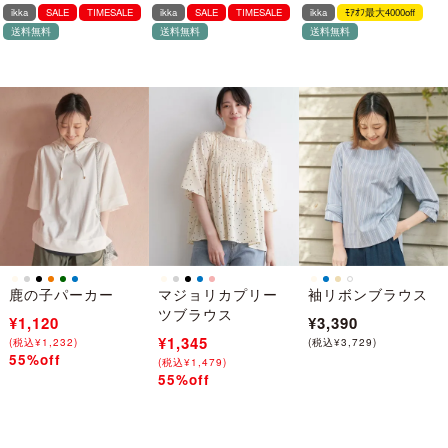
ikka
SALE
TIMESALE
ikka
SALE
TIMESALE
ikka
ﾓｱｵﾌ最大4000off
送料無料
送料無料
送料無料
鹿の子パーカー
マジョリカプリー
袖リボンブラウス
ツブラウス
¥2,490
¥1,120
¥3,390
¥2,990
¥1,345
(
(
税込
税込
¥
¥
2,739
1,232
)
)
(
税込
¥
3,729
)
55%off
→
(
(
税込
税込
¥
¥
3,289
1,479
)
)
55%off
→