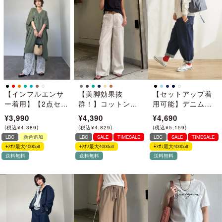
【インフルエンサ
【美脚効果抜
【セットアップ着
ー着用】【2点セッ
群！】コットンシ
用可能】デニムシ
ト】Vネックピンタ
ャンブレーベーカ
ェフパンツ
¥3,990
¥4,390
¥4,690
ックセットワンピ
ーパンツ
(
税込
¥
4,389
)
(
税込
¥
4,829
)
(
税込
¥
5,159
)
ース
LBC
新色追加
LBC
SALE
TIMESALE
LBC
SALE
TIMESALE
ﾓｱｵﾌ最大4000off
ﾓｱｵﾌ最大4000off
ﾓｱｵﾌ最大4000off
送料無料
送料無料
送料無料