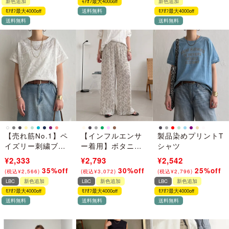
新色追加
ﾓｱｵﾌ最大4000off
新色追加
ﾓｱｵﾌ最大4000off
送料無料
ﾓｱｵﾌ最大4000off
送料無料
送料無料
【売れ筋No.1】ペ
【インフルエンサ
製品染めプリントT
イズリー刺繍ブラ
ー着用】ボタニカ
シャツ
ウス
ルプリントプリー
¥3,590
¥2,333
¥3,990
¥2,793
¥3,390
¥2,542
ツパンツ
35%off
30%off
25%off
(
税込
¥
3,949
)
→
(
税込
¥
4,389
)
→
(
税込
¥
3,729
)
→
(
税込
¥
2,566
)
(
税込
¥
3,072
)
(
税込
¥
2,796
)
LBC
新色追加
LBC
新色追加
LBC
新色追加
ﾓｱｵﾌ最大4000off
ﾓｱｵﾌ最大4000off
ﾓｱｵﾌ最大4000off
送料無料
送料無料
送料無料