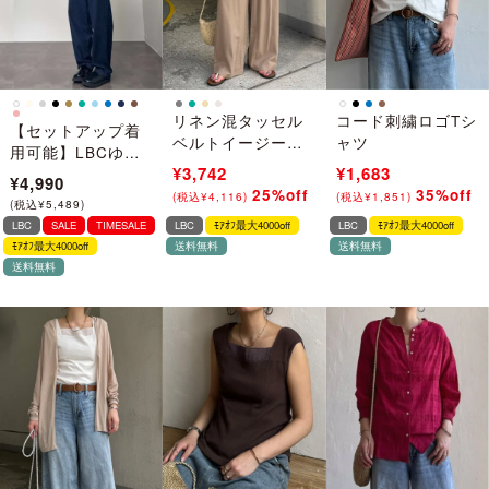
リネン混タッセル
コード刺繍ロゴTシ
【セットアップ着
ベルトイージーパ
ャツ
用可能】LBCゆる
ンツ
¥4,990
¥3,742
¥2,590
¥1,683
テーパードパンツ
¥4,990
25%off
35%off
(
税込
¥
5,489
)
→
(
税込
¥
2,849
)
→
(
税込
¥
4,116
)
(
税込
¥
1,851
)
(
税込
¥
5,489
)
LBC
SALE
TIMESALE
LBC
ﾓｱｵﾌ最大4000off
LBC
ﾓｱｵﾌ最大4000off
ﾓｱｵﾌ最大4000off
送料無料
送料無料
送料無料