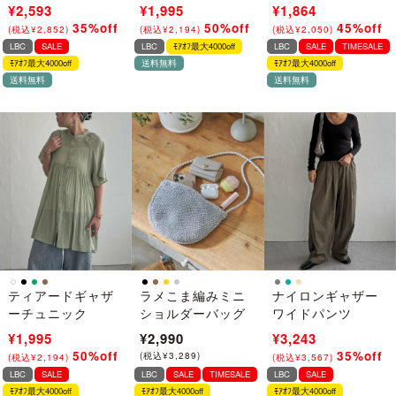
¥3,990
¥2,593
¥3,990
¥1,995
¥3,390
¥1,864
35%off
50%off
45%off
(
税込
¥
4,389
)
→
(
税込
¥
4,389
)
→
(
税込
¥
3,729
)
→
(
税込
¥
2,852
)
(
税込
¥
2,194
)
(
税込
¥
2,050
)
LBC
SALE
LBC
ﾓｱｵﾌ最大4000off
LBC
SALE
TIMESALE
ﾓｱｵﾌ最大4000off
送料無料
ﾓｱｵﾌ最大4000off
送料無料
送料無料
ティアードギャザ
ラメこま編みミニ
ナイロンギャザー
ーチュニック
ショルダーバッグ
ワイドパンツ
¥3,990
¥1,995
¥2,990
¥4,990
¥3,243
50%off
35%off
(
税込
¥
4,389
)
→
(
税込
¥
3,289
)
(
税込
¥
5,489
)
→
(
税込
¥
2,194
)
(
税込
¥
3,567
)
LBC
SALE
LBC
SALE
TIMESALE
LBC
SALE
ﾓｱｵﾌ最大4000off
ﾓｱｵﾌ最大4000off
ﾓｱｵﾌ最大4000off