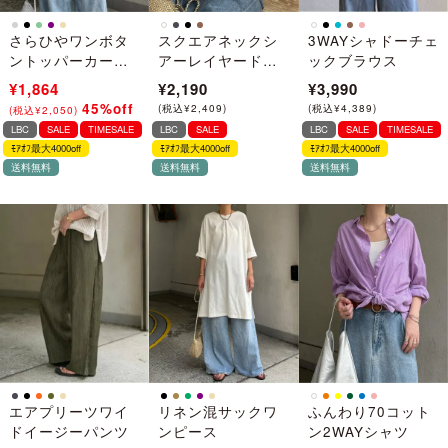
さらひやワンボタ
スクエアネックシ
3WAYシャドーチェ
ントッパーカーデ
アーレイヤードタ
ックブラウス
ィガン
ンクトップ
¥3,390
¥1,864
¥2,190
¥3,990
45%off
(
税込
¥
3,729
)
→
(
税込
¥
2,409
)
(
税込
¥
4,389
)
(
税込
¥
2,050
)
LBC
SALE
TIMESALE
LBC
SALE
LBC
SALE
TIMESALE
ﾓｱｵﾌ最大4000off
ﾓｱｵﾌ最大4000off
ﾓｱｵﾌ最大4000off
送料無料
送料無料
送料無料
エアプリーツワイ
リネン混サックワ
ふんわり70コット
ドイージーパンツ
ンピース
ン2WAYシャツ