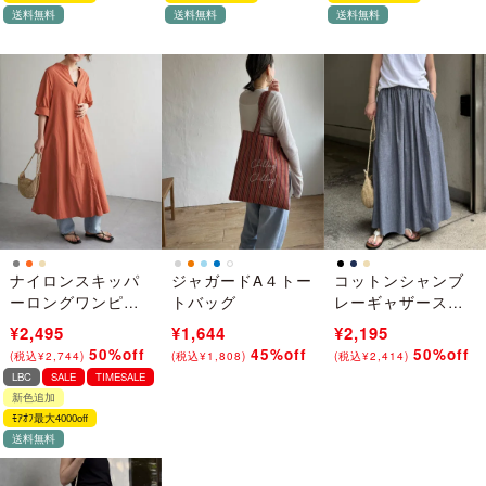
送料無料
送料無料
送料無料
ナイロンスキッパ
ジャガードA４トー
コットンシャンブ
ーロングワンピー
トバッグ
レーギャザースカ
ス
ート
¥4,990
¥2,495
¥2,990
¥1,644
¥4,390
¥2,195
50%off
45%off
50%off
(
税込
¥
5,489
)
→
(
税込
¥
3,289
)
→
(
税込
¥
4,829
)
→
(
税込
¥
2,744
)
(
税込
¥
1,808
)
(
税込
¥
2,414
)
LBC
SALE
TIMESALE
新色追加
ﾓｱｵﾌ最大4000off
送料無料