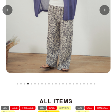
ALL ITEMS
LBC
SALE
TIMESALE
LBC
SALE
新色追加
LBC
SALE
TIMESALE