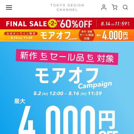
最大3,000円オフの ”おでかけ割” 開催中！">