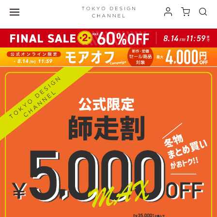
最大3,000円オフの ”おでかけ割” 開催中！">