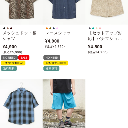
メッシュドット柄
レースシャツ
【セットアップ対
シャツ
応】パナマショー
¥4,900
ツ
¥4,900
¥4,500
(
税込
¥
5,390
)
(
税込
¥
5,390
)
(
税込
¥
4,950
)
NO NEED
SALE
NO NEED
ﾓｱｵﾌ最大4000off
ﾓｱｵﾌ最大4000off
送料無料
送料無料