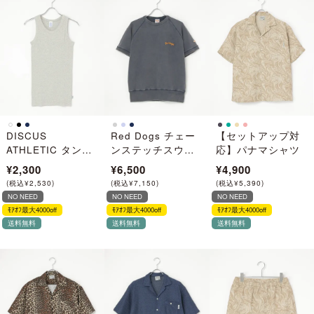
DISCUS
Red Dogs チェー
【セットアップ対
ATHLETIC タンク
ンステッチスウェ
応】パナマシャツ
トップ
ットT
¥2,300
¥6,500
¥4,900
(
税込
¥
2,530
)
(
税込
¥
7,150
)
(
税込
¥
5,390
)
NO NEED
NO NEED
NO NEED
ﾓｱｵﾌ最大4000off
ﾓｱｵﾌ最大4000off
ﾓｱｵﾌ最大4000off
送料無料
送料無料
送料無料