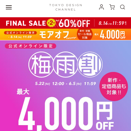
最大3,000円オフの ”おでかけ割” 開催中！">