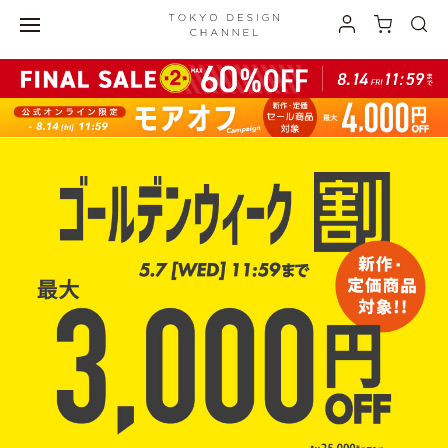
最大3,000円オフの ”おでかけ割” 開催中！">