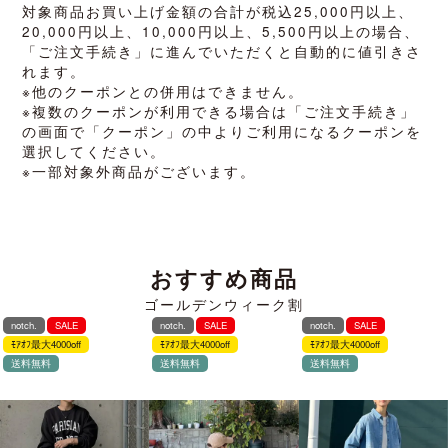
対象商品お買い上げ金額の合計が税込25,000円以上、
20,000円以上、10,000円以上、5,500円以上の場合、
「ご注文手続き」に進んでいただくと自動的に値引きさ
れます。
※他のクーポンとの併用はできません。
※複数のクーポンが利用できる場合は「ご注文手続き」
の画面で「クーポン」の中よりご利用になるクーポンを
選択してください。
※一部対象外商品がございます。
おすすめ商品
ゴールデンウィーク割
notch.
SALE
notch.
SALE
notch.
SALE
ﾓｱｵﾌ最大4000off
ﾓｱｵﾌ最大4000off
ﾓｱｵﾌ最大4000off
送料無料
送料無料
送料無料