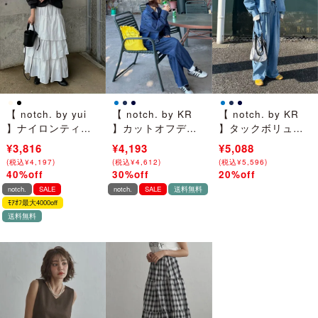
【 notch. by yui
【 notch. by KR
【 notch. by KR
】ナイロンティア
】カットオフデニ
】タックボリュー
ードスカート
ムシャツ
ムデニムパンツ
¥6,360
¥3,816
¥5,990
¥4,193
¥6,360
¥5,088
(
(
税込
税込
¥
¥
6,996
4,197
)
)
(
(
税込
税込
¥
¥
6,589
4,612
)
)
(
(
税込
税込
¥
¥
6,996
5,596
)
)
40%off
30%off
20%off
→
→
→
notch.
SALE
notch.
SALE
送料無料
ﾓｱｵﾌ最大4000off
送料無料