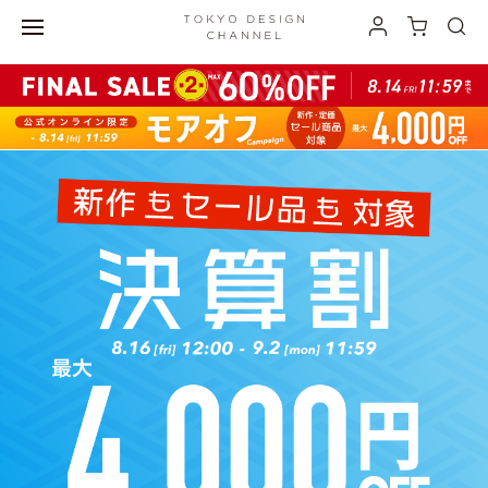
最大3,000円オフの ”おでかけ割” 開催中！">