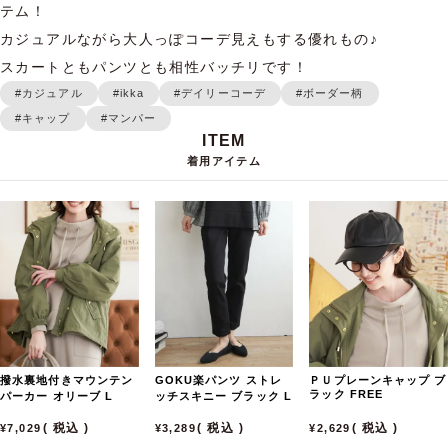
テム！

カジュアルながら大人っぽコーデ見えもする優れもの♪

スカートともパンツとも相性バッチリです！
#カジュアル
#ikka
#デイリーコーデ
#ボーダー柄
#キャップ
#マンパー
着用アイテム
撥水裏地付きマウンテン
GOKU楽パンツ ストレ
ＰＵプレーンキャップ
ブ
ラック
FREE
パーカー
オリーブ
L
ッチスキニー
ブラック
L
税込
税込
税込
7,029
3,289
2,629