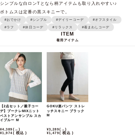
シンプルな白ロンTとなら柄アイテムも取り入れやすい♪

ボトムスは定番の黒スキニーで。
#おでかけ
#シンプル
#デイリーコーデ
#オフスタイル
#ラフ
#休日コーデ
#リラックス
#着まわしコーデ
着用アイテム
【2点セット／親子コー
GOKU楽パンツ ストレ
デ】ブークレMIXニット
ッチスキニー
ブラック
M
ベストアンサンブル
スカ
イブルー
M
→
→
4,389
3,289
税込
税込
1,974
1,479