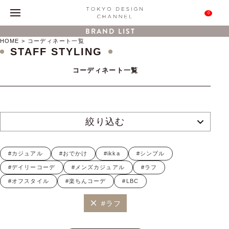
0
BRAND LIST
HOME
コーディネート一覧
STAFF STYLING
コーディネート一覧
絞り込む
#カジュアル
#おでかけ
#ikka
#シンプル
#デイリーコーデ
#メンズカジュアル
#ラフ
#オフスタイル
#楽ちんコーデ
#LBC
#ラフ