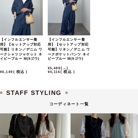
【インフルエンサー着
【インフルエンサー着
用】【セットアップ対応
用】【セットアップ対応
可能】リネン／デニム ワ
可能】リネン／デニム ワ
ークシャツジャケット
ネ
ークポケットパンツ
ネイ
イビーブルー
M(9ゴウ)
ビーブルー
M(9ゴウ)
→
5,489
税込
税込
6,149
4,116
STAFF STYLING
コーディネート一覧