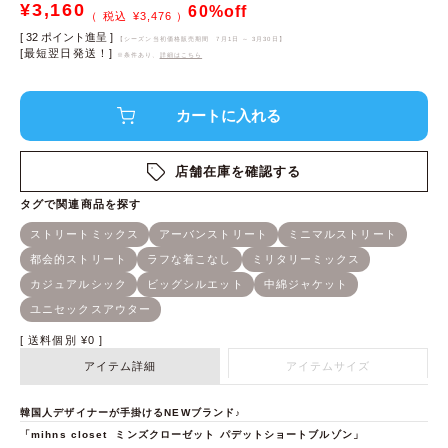
¥
3,160
60%off
¥
3,476
[
32
ポイント進呈 ]
【シーズン当初価格販売期間
7月1日 ～ 3月30日
】
[最短翌日発送！]
※条件あり、
詳細はこちら
店舗在庫を確認する
送料個別
¥
0
アイテム詳細
アイテムサイズ
韓国人デザイナーが手掛けるNEWブランド♪
「mihns closet ミンズクローゼット パデットショートブルゾン」