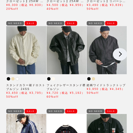
クローゼット】25AW パ
クローゼット】25AW キ
クローゼット】リバーシブ
デッドショートブルゾン /
¥6,300（税込 ¥6,930）
ルトブルゾン
¥4,500（税込 ¥4,950）
ルブルゾン
¥3,490（税込 ¥3,839）
新色追加
20%off
40%off
50%off
NO NEED
SALE
NO NEED
SALE
NO NEED
SALE
スタンドカラー裾ドロスト
フェイクレザースタンド襟
総柄ワイドトラックトップ
ブルゾン 24SS
ブルゾン
¥3,950（税込 ¥4,345）
¥3,450（税込 ¥3,795）
¥4,720（税込 ¥5,192）
50%off
50%off
60%off
NO NEED
SALE
NO NEED
SALE
NO NEED
SALE