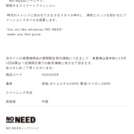
「NO NEED/ノーニード」
韓国ネオストリートファッション
時代のトレンドに合わせてさまざまスタイルMIXし、個性とエッジを効かせたフ
ァッションスタイルを提案します。
You act like whatever,“NO NEED”
make you feel good.
当サイトの春夏物商品の期間限定割引価格につきまして、春夏物は基本的に10月
1日以降は一定期間正価での販売価格に戻させて頂きます。
あらかじめご了承くださいませ。
商品コード
52010029
素材
表地:ポリエステル100% 裏地:ナイロン100%
クリーニング方法
原産国
中国
NO NEEDトップページ