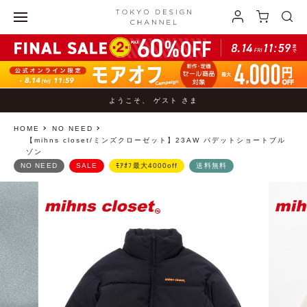
ようこそ、 ゲスト さま
HOME
NO NEED
【mihns closet/ミンズクローゼット】23AW パデットショートブル
ゾン
NO NEED
SALE
ﾓｱｵﾌ最大4000off
送料無料