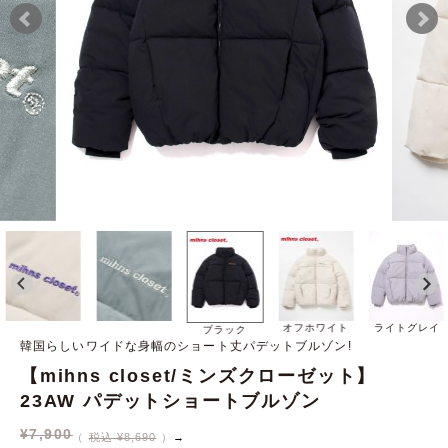
オフホワイト
ライトグレイ
ブラック
韓国らしいワイドな身幅のショート丈パデットブルゾン!
【mihns closet/ミンズクローゼット】
23AW パデットショートブルゾン
¥
7,900
税込 ¥8,690
→