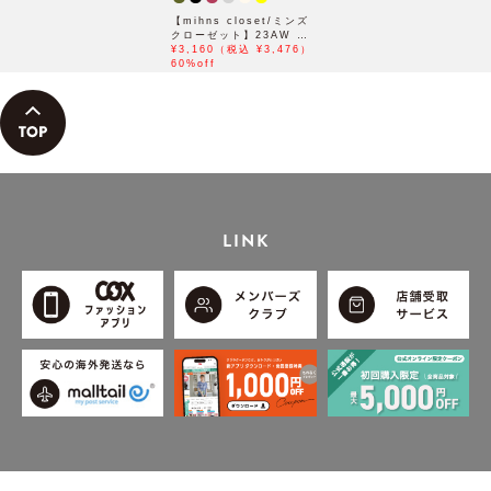
【mihns closet/ミンズ
クローゼット】23AW パ
デットショートブルゾン
¥3,160（税込 ¥3,476）
60%off
LINK