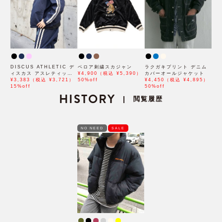
DISCUS ATHLETIC デ
ベロア刺繍スカジャン
ラクガキプリント デニム
ィスカス アスレティック
¥4,900（税込 ¥5,390）
カバーオールジャケット
ドロストトラックブルゾン
¥3,383（税込 ¥3,721）
50%off
¥4,450（税込 ¥4,895）
15%off
50%off
HISTORY
閲覧履歴
|
NO NEED
SALE