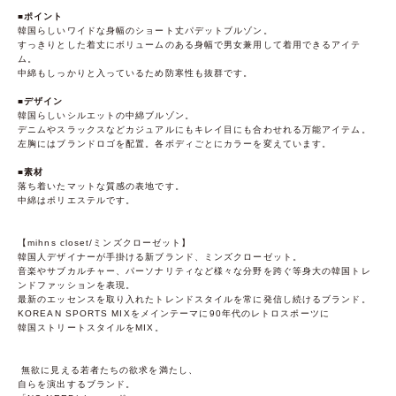
■ポイント
韓国らしいワイドな身幅のショート丈パデットブルゾン。
すっきりとした着丈にボリュームのある身幅で男女兼用して着用できるアイテ
ム。
中綿もしっかりと入っているため防寒性も抜群です。
■デザイン
韓国らしいシルエットの中綿ブルゾン。
デニムやスラックスなどカジュアルにもキレイ目にも合わせれる万能アイテム。
左胸にはブランドロゴを配置。各ボディごとにカラーを変えています。
■素材
落ち着いたマットな質感の表地です。
中綿はポリエステルです。
【mihns closet/ミンズクローゼット】
韓国人デザイナーが手掛ける新ブランド、ミンズクローゼット。
音楽やサブカルチャー、パーソナリティなど様々な分野を跨ぐ等身大の韓国トレ
ンドファッションを表現。
最新のエッセンスを取り入れたトレンドスタイルを常に発信し続けるブランド。
KOREAN SPORTS MIXをメインテーマに90年代のレトロスポーツに
韓国ストリートスタイルをMIX。
無欲に見える若者たちの欲求を満たし、
自らを演出するブランド。