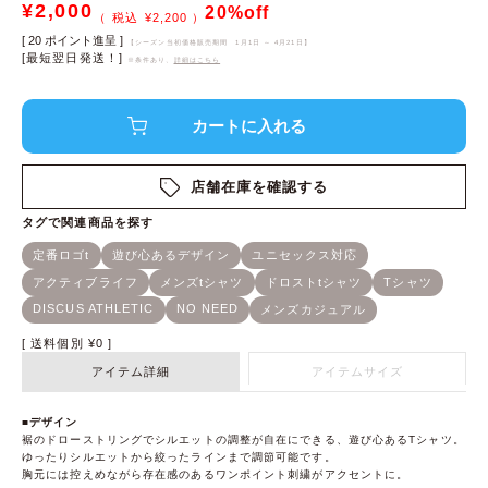
¥
2,000
20%off
¥
2,200
[
20
ポイント進呈 ]
【シーズン当初価格販売期間
1月1日 ～ 4月21日
】
[最短翌日発送！]
※条件あり、
詳細はこちら
店舗在庫を確認する
送料個別
¥
0
アイテム詳細
アイテムサイズ
■デザイン
裾のドローストリングでシルエットの調整が自在にできる、遊び心あるTシャツ。
ゆったりシルエットから絞ったラインまで調節可能です。
胸元には控えめながら存在感のあるワンポイント刺繍がアクセントに。