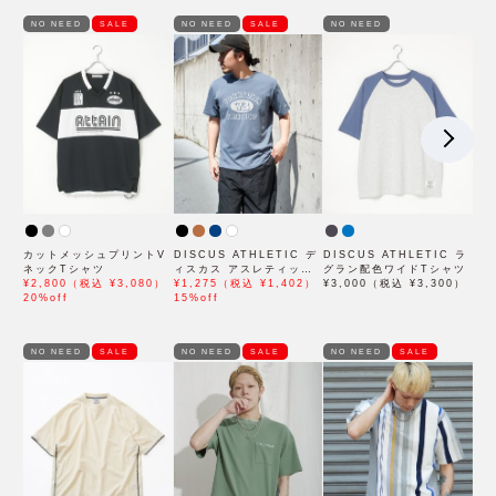
NO NEED
SALE
NO NEED
SALE
NO NEED
カットメッシュプリントV
DISCUS ATHLETIC デ
DISCUS ATHLETIC ラ
ネックTシャツ
ィスカス アスレティック
グラン配色ワイドTシャツ
¥2,800（税込 ¥3,080）
カレッジプリントTシャツ
¥1,275（税込 ¥1,402）
¥3,000（税込 ¥3,300）
20%off
2
15%off
NO NEED
SALE
NO NEED
SALE
NO NEED
SALE