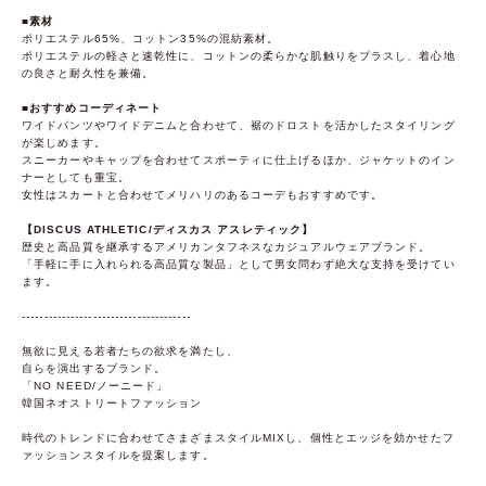
■素材
ポリエステル65%、コットン35%の混紡素材。
ポリエステルの軽さと速乾性に、コットンの柔らかな肌触りをプラスし、着心地
の良さと耐久性を兼備。
■おすすめコーディネート
ワイドパンツやワイドデニムと合わせて、裾のドロストを活かしたスタイリング
が楽しめます。
スニーカーやキャップを合わせてスポーティに仕上げるほか、ジャケットのイン
ナーとしても重宝。
女性はスカートと合わせてメリハリのあるコーデもおすすめです。
【DISCUS ATHLETIC/ディスカス アスレティック】
歴史と高品質を継承するアメリカンタフネスなカジュアルウェアブランド。
「手軽に手に入れられる高品質な製品」として男女問わず絶大な支持を受けてい
ます。
--------------------------------------
無欲に見える若者たちの欲求を満たし、
自らを演出するブランド。
「NO NEED/ノーニード」
韓国ネオストリートファッション
時代のトレンドに合わせてさまざまスタイルMIXし、個性とエッジを効かせたフ
ァッションスタイルを提案します。