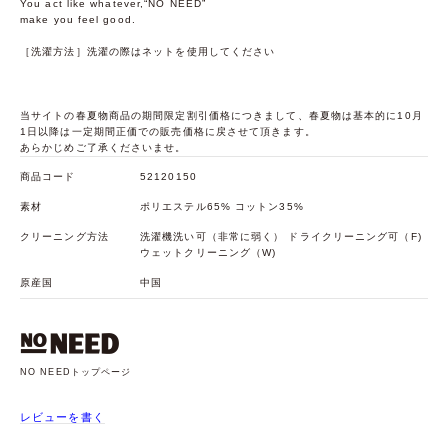
You act like whatever,“NO NEED”
make you feel good.
［洗濯方法］洗濯の際はネットを使用してください
当サイトの春夏物商品の期間限定割引価格につきまして、春夏物は基本的に10月
1日以降は一定期間正価での販売価格に戻させて頂きます。
あらかじめご了承くださいませ。
商品コード
52120150
素材
ポリエステル65% コットン35%
クリーニング方法
洗濯機洗い可（非常に弱く） ドライクリーニング可（F)
ウェットクリーニング（W)
原産国
中国
NO NEEDトップページ
レビューを書く