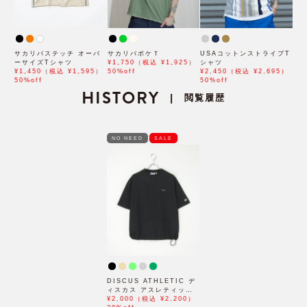
サカリバステッチ オーバ
サカリバポケＴ
USAコットンストライプT
ーサイズTシャツ
¥1,750（税込 ¥1,925）
シャツ
¥1,450（税込 ¥1,595）
50%off
¥2,450（税込 ¥2,695）
50%off
50%off
HISTORY
閲覧履歴
|
NO NEED
SALE
DISCUS ATHLETIC デ
ィスカス アスレティック
裾ドロスト付きTシャツ
¥2,000（税込 ¥2,200）